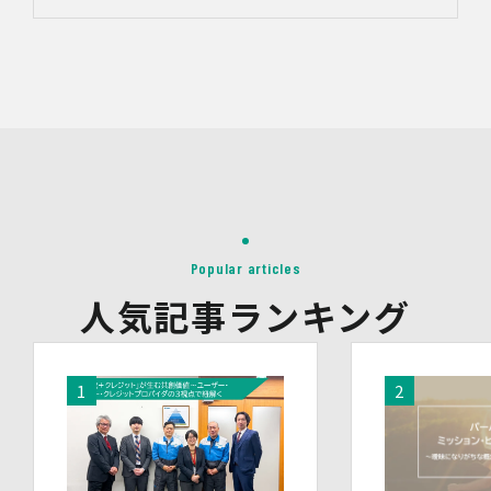
4.第三者への提供
当社は、イベントやセミナーにて取得した個人情報につ
き、以下の内容に従って第三者提供を行うことがありま
す。なお、本人の同意がある場合及び法令の定めによる場
合を除いて、以下の内容以外で当社が取り扱う個人情報を
第三者に提供することはありません。
(1)提供先
イベント・セミナーの共催事業者
(2)提供される個人情報の内容
会社名・所属団体等の名称、所属名、役職名等の肩書、氏
名、住所、電話番号、メールアドレス、その他イベント・
セミナーを通じて取得した情報
Popular articles
(3)第三者提供の方法
電話、FAX、電子メール、郵送などの一般的な方法
人気記事ランキング
(4)その他
上記の内容によらない個人情報の第三者提供を行う場合に
は、あらかじめ本人に対し個別具体的な内容を提示して同
意を得ます。
5.委託
当社は、上記利用目的の達成に必要な範囲内において、個
人情報の取扱いの全部又は一部を委託する場合がありま
す。個人情報の取扱いを外部に委託する際は、十分な情報