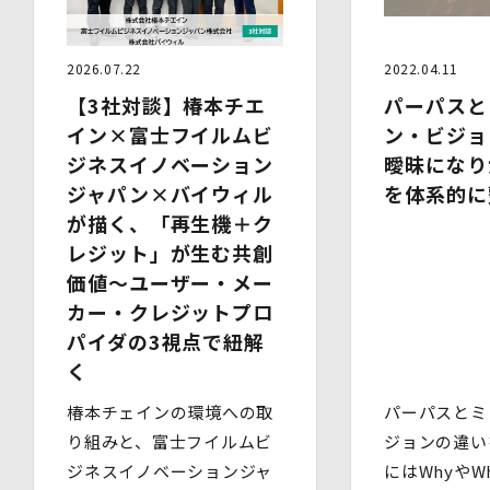
管理水準を確保している委託先を選定するとともに、当該
委託先には必要かつ適切な監督を行います。
2026.07.22
2022.04.11
6.安全管理措置
【3社対談】椿本チエ
パーパスと
当社は、個人情報保護法、個人情報保護方針及び本方針に
イン×富士フイルムビ
従って、個人データ（個人情報保護法第16条第３項により
ン・ビジョ
定義された「個人データ」をいい、以下同様とします。）
ジネスイノベーション
曖昧になり
を適切に取り扱い、正確かつ最新のものとするよう適切な
ジャパン×バイウィル
を体系的に
処置を講じます。
また、個人データの漏えい、滅失又は毀損の防止その他の
が描く、「再生機＋ク
個人データの保護のため、個人データを適切かつ安全に管
レジット」が生む共創
理します。
価値～ユーザー・メー
当社は、個人情報を適切に取り扱うため、以下の安全管理
カー・クレジットプロ
措置を実施します。
パイダの3視点で紐解
(1)組織的安全管理措置
く
・ 個人データの取扱いに関する責任者を定め、報告連絡
体制や取扱方法を管理しています。
椿本チェインの環境への取
パーパスとミ
・ 個人情報の取扱状況について定期的な点検及び監査を
実施しています。
り組みと、富士フイルムビ
ジョンの違い
(2)人的安全管理措置
ジネスイノベーションジャ
にはWhyやWh
・ 個人データの取扱いに関する留意事項について、従業