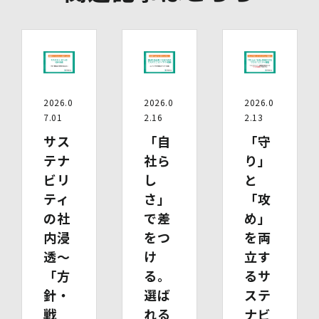
の提供の停止及び第三者提供記録の開示（以下「開示等」
といいます。）をご希望の場合は、本人又はその代理人か
らのお申し出であることを確認した上で対応いたします。
もし、ご希望の全部又は一部に応じられない場合はその理
由をご説明いたします。
また、当該お申し出によって取得した個人情報は、お申し
出に関する連絡・事務手続に必要な範囲でのみ利用しま
2026.0
2026.0
2026.0
す。
7.01
2.16
2.13
(1)開示等の求めのお申し出先
サス
「自
「守
当社は、開示等の依頼を受け、当該依頼が個人情報保護法
テナ
社ら
り」
に定める要件を満たす場合には、当社の定める手続に従っ
て速やかに対応します。
ビリ
し
と
開示等のお求めについては、以下のお問い合わせ窓口まで
ティ
さ」
「攻
お申し出ください。
の社
で差
め」
(2)開示等の求めに関するお手続
お申し出受付け後、当社「保有個人情報に関する開示等の
内浸
をつ
を両
請求書」を送付いたします。 ご記入いただいた「請求
透～
け
立す
書」と「本人確認書類のコピー」、代理人によるお求めの
「方
る。
るサ
場合は「代理人であることを確認する書類」を送付してく
ださい。また、各資料に含まれる本籍地情報は都道府県ま
針・
選ば
ステ
でとし、それ以降の情報は黒塗り等の処理をしてくださ
戦
れる
ナビ
い。