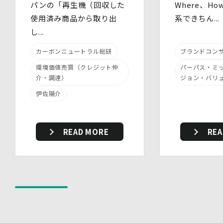
パンの「再生機（回収した
Where、H
員に定期的な研修を実施しています。
・ 個人データについての秘密保持に関する事項を就業規
使用済み商品から取り出
系できちん...
則に規定しています。
し...
(3)物理的安全管理措置
・個人データを取扱う区域において、従業員の入退室管理
カーボンニュートラル総研
ブランドコン
及び持ち込む機器等の制限を行うとともに、権限を有しな
い者による個人データの閲覧を防止する措置を講じていま
環境価値売買（クレジット仲
パーパス・ミ
す。
介・調達）
ジョン・バリ
・個人データを取り扱う機器、電子媒体及び書類等の盗難
伊佐陽介
又は紛失等を防止するための措置を講じています。
・事務所内外の移動を含め、個人情報を取り扱う機器、電
子媒体及び書類等を持ち運ぶ場合、容易に個人情報が判明
しないよう措置を実施いたします。
READ MORE
REA
(4)技術的安全管理措置
・アクセス制御を実施して、担当者及び取扱う個人情報
データベース等の範囲を限定しています。
・個人データを取り扱う情報システムについて、外部から
の不正アクセス又は不正ソフトウェアから保護する仕組み
を導入しています。
7.本人が容易に認識できない方法による個人情報の取り扱
い