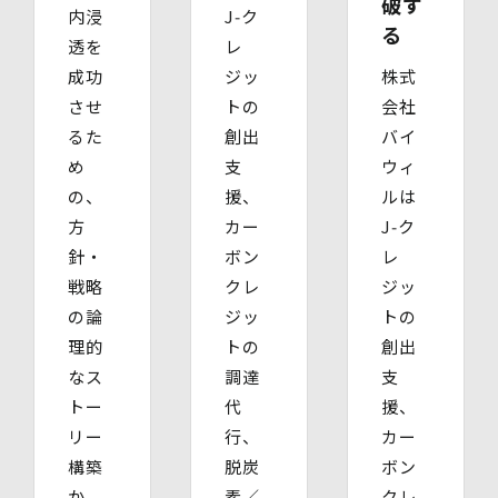
破す
個人情報保護管理者
内浸
J‑ク
る
株式会社バイウィル 管理部長
透を
レ
・住所：東京都中央区銀座7丁目3番5号 ヒューリック銀座
成功
ジッ
株式
7丁目ビル 4階
・連絡先：info@bywill.co.jp
させ
トの
会社
るた
創出
バイ
【個人情報を与えることの任意性及び当該情報を与えな
め
支
ウィ
かった場合に生じる結果】
個⼈情報を取得する項⽬は、全てご本⼈によってご提供い
の、
援、
ルは
ただくものです。
方
カー
J‑ク
ただし、必要な項⽬をいただけない場合、利⽤⽬的に記載
針・
ボン
レ
の諸⼿続⼜は処理に⽀障が⽣じる可能性があります。
戦略
クレ
ジッ
の論
ジッ
トの
理的
トの
創出
なス
調達
支
トー
代
援、
リー
行、
カー
構築
脱炭
ボン
か
素／
クレ