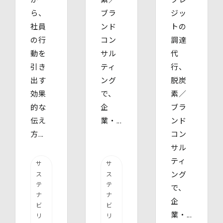
ら、
ブラ
ジッ
社員
ンド
トの
の行
コン
調達
動を
サル
代
引き
ティ
行、
出す
ング
脱炭
効果
で、
素／
的な
企
ブラ
伝え
業・...
ンド
方...
コン
サル
ティ
サ
サ
ング
ス
ス
テ
テ
で、
ナ
ナ
企
ビ
ビ
業・...
リ
リ