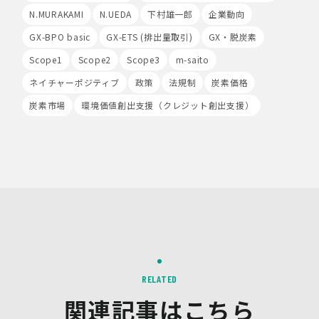
録、分析された利用者様の情報には、特定の個人を識別す
N.MURAKAMI
N.UEDA
下村雄一郎
企業動向
る情報は一切含まれません。また、それらの情報は、
GX-BPO basic
GX-ETS (排出量取引)
GX・脱炭素
Google社により同社のプライバシーポリシーに基づいて
管理されます。
Scope1
Scope2
Scope3
m-saito
9.第三者配信事業者の広告配信について
ネイチャーポジティブ
政策
法規制
炭素価格
Google、Meta（Facebook）、X（Twitter）を含む第
炭素市場
環境価値創出支援（クレジット創出支援）
三者配信事業者（以下「第三者配信事業者」といいま
す。）により、インターネット上のさまざまなサイトに当
社の広告が掲載されています。
第三者配信事業者は、Cookie等の識別情報を使用して、
当社のウェブサイトへの訪問・行動履歴情報に基づいて広
告を配信します。また、当社が保有する個人情報と第三者
配信事業者が保有する個人情報について、本人が特定され
ないデータに不可逆変換した上で第三者配信事業者におい
て照合を行い、その結果に基づいて広告を配信することが
あります。第三者配信事業者が、これらの情報を広告配信
以外の目的で利用することはありません。
RELATED
10.保有個人データの開示等
当社の保有個人データについて、利用目的の通知・開示・
関連記事はこちら
内容の訂正・追加又は削除・利用の停止・消去、第三者へ