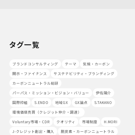
当社は、最適なサービスの提供と利便性の向上を目的とし
て、Cookieの使用並びに利用者様のIPアドレス、アクセ
ス回数、ご利用ブラウザ及びOSその他利用端末等の情報
の収集を行うことがあります。また、広告の効果測定のた
め、第三者の運営するツールから当社サイトを訪れる前に
クリックされている広告の情報(クリック日や広告掲載サ
イト等)を取得し、ご提供いただいた個人情報と照合する
タグ一覧
場合があります。
Cookieの使用は任意ですが、受け入れを拒否した場合
は、当社サービス等のご利用ができない場合があります。
このほか当社では、広告・マーケティング活動のため、第
ブランドコンサルティング
テーマ
気候・カーボン
三者配信事業者が提供するサービスを利用することがあり
ます。
開示・ファイナンス
サステナビリティ・ブランディング
カーボンニュートラル総研
8.Google Analyticsの利用
当社は、サービス向上のためにGoogle LLC（以下
パーパス・ミッション・ビジョン・バリュー
伊佐陽介
「Google社」といいます。）の提供するGoogle
国際枠組
S.ENDO
地域GX
GX論点
S.TAKANO
Analyticsを利用することがあります。Google
Analyticsを利用しますと、Google社又は当社の設定す
環境価値売買（クレジット仲介・調達）
るCookieをもとにして、Google社が利用者様によるサ
イト訪問履歴を収集、記録、分析します。当社は、
Voluntary市場・CDR
クオリティ
市場制度
H.MORI
Google社からその分析結果を受け取り、利用者様の利用
J-クレジット創出・購入
脱炭素・カーボンニュートラル
状況等を把握します。Google Analyticsにより収集、記