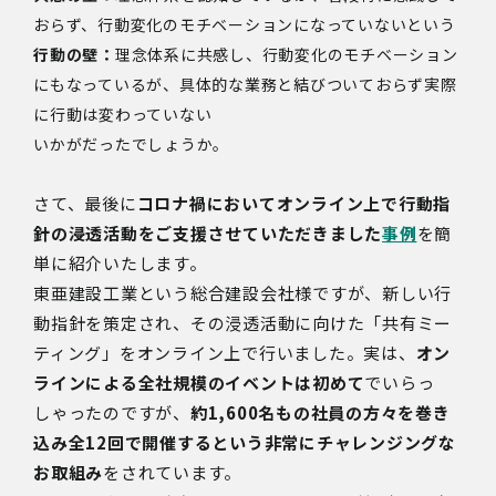
おらず、行動変化のモチベーションになっていないという
行動の壁：
理念体系に共感し、行動変化のモチベーション
にもなっているが、具体的な業務と結びついておらず実際
に行動は変わっていない
いかがだったでしょうか。
さて、最後に
コロナ禍においてオンライン上で行動指
針の浸透活動をご支援させていただきました
事例
を簡
単に紹介いたします。
東亜建設工業という総合建設会社様ですが、新しい行
動指針を策定され、その浸透活動に向けた「共有ミー
ティング」をオンライン上で行いました。実は、
オン
ラインによる全社規模のイベントは初めて
でいらっ
しゃったのですが、
約1,600名もの社員の方々を巻き
込み全12回で開催するという非常にチャレンジングな
お取組み
をされています。