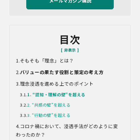
り定義された「個人情報」をいい、以下同様とします。）
の利用目的は以下のとおりです。個人情報の提供は任意で
すが、必要な情報をご提供いただけない場合、適切な対応
ができないことがあります。
なお、当社との通話及びWebミーティングの内容は、ご要
目次
望・お問い合わせ内容・ご意見等の正確な把握、今後の
サービス向上等のために、録音・録画させていただく場合
があります。
そもそも「理念」とは？
対象情報
・お問い合わせ時に取得する個人情報
バリューの果たす役割と策定の考え方
利用目的
理念浸透を進める上でのポイント
・各種お問い合わせに対応するため
・お問い合わせ対応の品質向上及びお問い合わせ内容等の
1. “認知・理解の壁”を超える
正確な把握のため
・取得した情報を解析又は分析して、当社サービス「環境
2. “共感の壁”を超える
価値創出支援」「環境価値売買」「脱炭素コンサルティン
3. “行動の壁”を超える
グ」「ブランドコンサルティング」の改善・開発を行うた
め
コロナ
禍
において、浸透手法がどのように変
・統計資料の作成のため
わったのか？