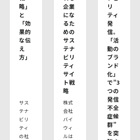
略」
企業
リ
・ 本人確認書類の写し（運転免許証、パスポート、健康
保険証、住民票、年金手帳等）
と
にな
ティ
・ 代理人であることを確認する書類
「効
るた
発
【代理人様が未成年者の法定代理人の場合】
果的
めの
信。
・ 代理人様ご本人の本人確認書類の写し
・ いずれかの写し（戸籍謄本、住民票（続柄の記載され
な伝
サス
「活
たもの）、その他法定代理権の確認ができる公的書類）
え
テナ
動の
【代理人様が成年被後見人の法定代理人の場合】
方」
ビリ
ブラ
・ 代理人様ご本人の本人確認書類の写し
・ いずれかの写し（成年被後見人であることを証明する
ティ
ンド
登記事項証明書、その他法定代理権の確認ができる公的書
サイ
化」
類）
ト戦
で”3
【委任による代理人様の場合】
・ 委任状
略
つの
・ ご本人の印鑑証明書（3ヶ月以内に発行されたもの）
発信
・ 委任を受けたご本人の本人確認書類の写し
サス
株式
(3)開示等のご請求の手数料及び徴収方法
不全
テナ
会社
1回のお求めにつき1,000円（紙面でのご請求の場合は、
症候
お送りいただく請求書等に郵便為替を同封していただきま
ビリ
バイ
群”
す。その他の方法でご請求いただく場合は、ご請求時にご
ティ
ウィ
相談させていただきます。）
を突
の社
ルは
(4)開示等の請求及びお問い合わせ窓口