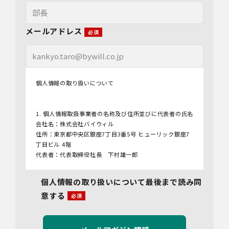
メールアドレス
個人情報の取り扱いについて
1. 個人情報取扱事業者の名称及び住所並びに代表者の氏名
会社名：株式会社バイウィル
住所：東京都中央区銀座7丁目3番5号 ヒューリック銀座7
丁目ビル 4階
代表者：代表取締役社長 下村雄一郎
2.個人情報保護管理者
個人情報の取り扱いについて最後まで読み同
管理者名：管理部長
意する
連絡先：info@bywill.co.jp
3.利用目的
当社で取り扱う個人情報（個人情報保護法第2条第1項によ