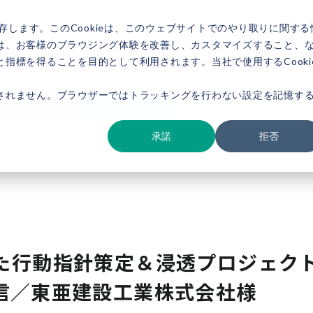
存します。このCookieは、このウェブサイトでのやり取りに関する
は、お客様のブラウジング体験を改善し、カスタマイズすること、
指標を得ることを目的として利用されます。当社で使用するCooki
ービス紹介
事例紹介
新着情報
セミナー
お役立ち情報
会社概要
されません。ブラウザーではトラッキングを行わない設定を記憶す
ダウンロード
お問い合わせ
承諾
拒否
動指針策定＆浸透プロジェクト②全社初のオンライン共有ミーティングと
た行動指針策定＆浸透プロジェク
信／東亜建設工業株式会社様