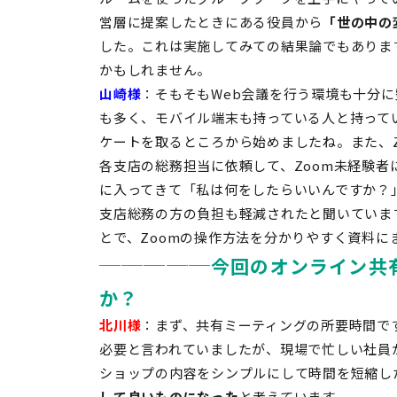
営層に提案したときにある役員から
「世の中の
した。これは実施してみての結果論でもありま
かもしれません。
山崎様
：そもそも
Web
会議を行う環境も十分に
も多く、モバイル端末も持っている人と持って
ケートを取るところから始めましたね。また、
各支店の総務担当に依頼して、Zoom未経験者
に入ってきて「私は何をしたらいいんですか？
支店総務の方の負担も軽減されたと聞いていま
とで、
Zoom
の操作方法を分かりやすく資料に
─────
今回のオンライン共
か？
北川様
：まず、共有ミーティングの所要時間で
必要と言われていましたが、現場で忙しい社員
ショップの内容をシンプルにして時間を短縮し
して良いものになった
と考えています。