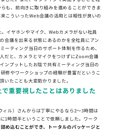
からも、前向きに取り組みを進めることができま
来こういったWeb会議の活用とは相性が良いの
た。イヤホンやマイク、
Web
カメラがない社員
の会議を出来る状態にあるのかを全社員にアン
有ミーティング当日のサポート体制を作るため、
人だと、カメラとマイクをつけずにZoom会議
をインプットしたお陰で共有ミーティング当日の
の研修やワークショップの経験が豊富だというこ
頂いたことも大変助かりました。
上で重要視したことはありました
ウィル）
さんからは丁寧にやるなら
2
～
3
時間は
めに
1
時間半ということで依頼しました。ワーク
で詰め込むことができ、トータルのパッケージと