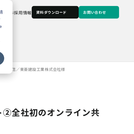
情
JP
/
EN
採用情報
資料ダウンロード
お問い合わせ
な
e
る
社外発信／東亜建設工業株式会社様
ト②全社初のオンライン共