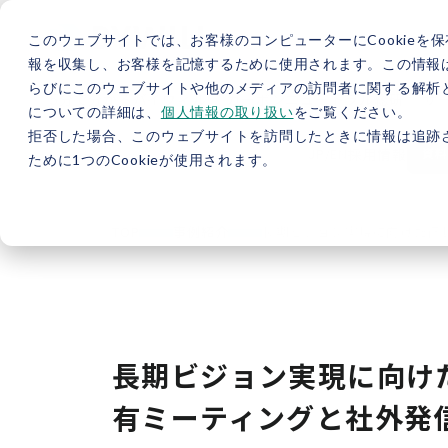
このウェブサイトでは、お客様のコンピューターにCookieを保
報を収集し、お客様を記憶するために使用されます。この情報
らびにこのウェブサイトや他のメディアの訪問者に関する解析と
5分で分かるバイウィル
カーボンニュートラル総研
サ
についての詳細は、
個人情報の取り扱い
をご覧ください。
拒否した場合、このウェブサイトを訪問したときに情報は追跡
JP
/
EN
採用情報
資料
ために1つのCookieが使用されます。
TOP
事例紹介
長期ビジョン実現に向けた行
長期ビジョン実現に向け
有ミーティングと社外発