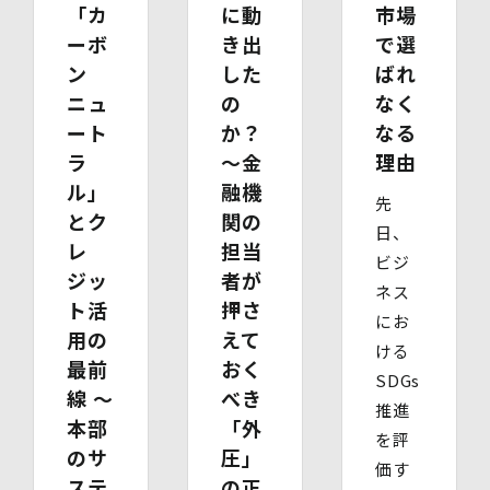
【代理人様が成年被後見人の法定代理人の場合】
「カ
に動
市場
・ 代理人様ご本人の本人確認書類の写し
ーボ
き出
で選
・ いずれかの写し（成年被後見人であることを証明する
ン
した
ばれ
登記事項証明書、その他法定代理権の確認ができる公的書
類）
ニュ
の
なく
【委任による代理人様の場合】
ート
か？
なる
・ 委任状
ラ
〜金
理由
・ ご本人の印鑑証明書（3ヶ月以内に発行されたもの）
・ 委任を受けたご本人の本人確認書類の写し
ル」
融機
先
(3)開示等のご請求の手数料及び徴収方法
とク
関の
1回のお求めにつき1,000円（紙面でのご請求の場合は、
日、
レ
担当
お送りいただく請求書等に郵便為替を同封していただきま
ビジ
す。その他の方法でご請求いただく場合は、ご請求時にご
ジッ
者が
ネス
相談させていただきます。）
ト活
押さ
(4)開示等の請求及びお問い合わせ窓口
にお
個人情報保護管理者
用の
えて
ける
株式会社バイウィル 管理部長
最前
おく
・住所：東京都中央区銀座7丁目3番5号 ヒューリック銀座
SDGs
線 〜
べき
7丁目ビル 4階
推進
・連絡先：info@bywill.co.jp
本部
「外
を評
のサ
圧」
【個人情報を与えることの任意性及び当該情報を与えな
価す
ステ
の正
かった場合に生じる結果】