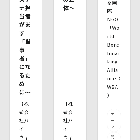
る国
個⼈情報を取得する項⽬は、全てご本⼈によってご提供い
ナ担
体〜
際
ただくものです。
当者
ただし、必要な項⽬をいただけない場合、利⽤⽬的に記載
NGO
がま
の諸⼿続⼜は処理に⽀障が⽣じる可能性があります。
「Wo
ず
rld
「当
Benc
事
hmar
者」
king
にな
Allia
るた
nce（
め
WBA
に〜
）...
【株
【株
式会
式会
テ
社バ
社バ
ー
マ
イ
イ
ウィ
ウィ
開