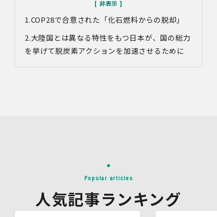
があります。
COP28で合意された「化石燃料からの脱却」
対象情報
・お問い合わせ時に取得する個人情報
大陸国とは異なる特性をもつ日本が、国の総力
利用目的
を挙げて脱炭素アクションを加速させるために
・各種お問い合わせに対応するため
・お問い合わせ対応の品質向上及びお問い合わせ内容等の
正確な把握のため
・取得した情報を解析又は分析して、当社サービス「環境
価値創出支援」「環境価値売買」「脱炭素コンサルティン
グ」「ブランドコンサルティング」の改善・開発を行うた
め
・統計資料の作成のため
4.第三者への提供
当社は、イベントやセミナーにて取得した個人情報につ
き、以下の内容に従って第三者提供を行うことがありま
す。なお、本人の同意がある場合及び法令の定めによる場
Popular articles
合を除いて、以下の内容以外で当社が取り扱う個人情報を
人気記事ランキング
第三者に提供することはありません。
(1)提供先
イベント・セミナーの共催事業者