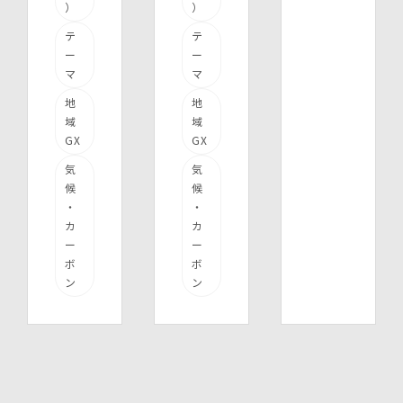
）
）
テ
テ
ー
ー
マ
マ
地
地
域
域
GX
GX
気
気
候
候
・
・
カ
カ
ー
ー
ボ
ボ
ン
ン