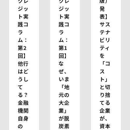
クレ
クレ
版）
ジッ
ジッ
発
(1)開示等の求めのお申し出先
ト実
ト実
表】
当社は、開示等の依頼を受け、当該依頼が個人情報保護法
に定める要件を満たす場合には、当社の定める手続に従っ
践コ
践コ
サス
て速やかに対応します。
ラ
ラ
テナ
開示等のお求めについては、以下のお問い合わせ窓口まで
ム：
ム：
ビリ
お申し出ください。
(2)開示等の求めに関するお手続
第2
第1
ティ
お申し出受付け後、当社「保有個人情報に関する開示等の
回】
回】
を
請求書」を送付いたします。 ご記入いただいた「請求
書」と「本人確認書類のコピー」、代理人によるお求めの
他行
な
「コ
場合は「代理人であることを確認する書類」を送付してく
はど
ぜ、
ス
ださい。また、各資料に含まれる本籍地情報は都道府県ま
うし
いま
ト」
でとし、それ以降の情報は黒塗り等の処理をしてくださ
い。
て
「地
と切
・ 本人確認書類の写し（運転免許証、パスポート、健康
る？
元の
り捨
保険証、住民票、年金手帳等）
金融
大企
てる
・ 代理人であることを確認する書類
【代理人様が未成年者の法定代理人の場合】
機関
業」
企業
・ 代理人様ご本人の本人確認書類の写し
自身
が脱
が、
・ いずれかの写し（戸籍謄本、住民票（続柄の記載され
の
炭素
資本
たもの）、その他法定代理権の確認ができる公的書類）