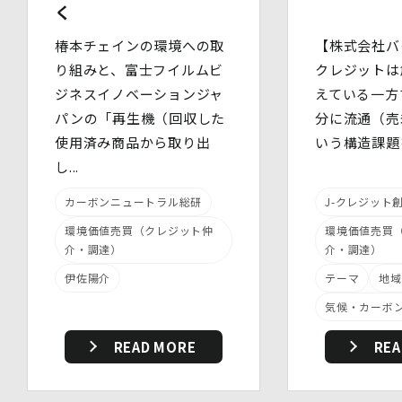
を適切に取り扱い、正確かつ最新のものとするよう適切な
く
処置を講じます。
また、個人データの漏えい、滅失又は毀損の防止その他の
椿本チェインの環境への取
【株式会社バ
個人データの保護のため、個人データを適切かつ安全に管
り組みと、富士フイルムビ
クレジットは
理します。
ジネスイノベーションジャ
えている一方
当社は、個人情報を適切に取り扱うため、以下の安全管理
パンの「再生機（回収した
分に流通（売
措置を実施します。
使用済み商品から取り出
いう構造課題を
(1)組織的安全管理措置
し...
・ 個人データの取扱いに関する責任者を定め、報告連絡
体制や取扱方法を管理しています。
カーボンニュートラル総研
J-クレジット
・ 個人情報の取扱状況について定期的な点検及び監査を
実施しています。
環境価値売買（クレジット仲
環境価値売買
(2)人的安全管理措置
介・調達）
介・調達）
・ 個人データの取扱いに関する留意事項について、従業
員に定期的な研修を実施しています。
伊佐陽介
テーマ
地域
・ 個人データについての秘密保持に関する事項を就業規
気候・カーボ
則に規定しています。
(3)物理的安全管理措置
READ MORE
REA
・個人データを取扱う区域において、従業員の入退室管理
及び持ち込む機器等の制限を行うとともに、権限を有しな
い者による個人データの閲覧を防止する措置を講じていま
す。