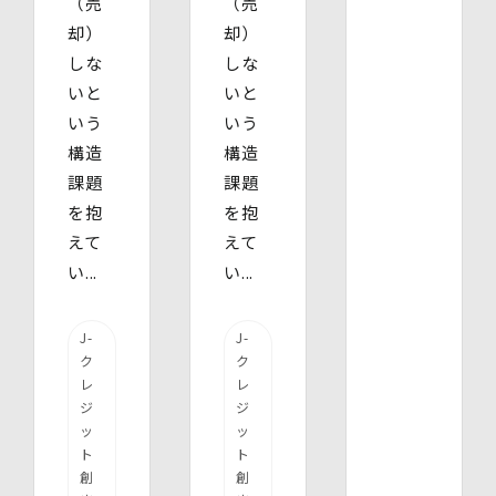
（売
（売
却）
却）
しな
しな
いと
いと
いう
いう
構造
構造
課題
課題
を抱
を抱
えて
えて
い...
い...
J-
J-
ク
ク
レ
レ
ジ
ジ
ッ
ッ
ト
ト
創
創