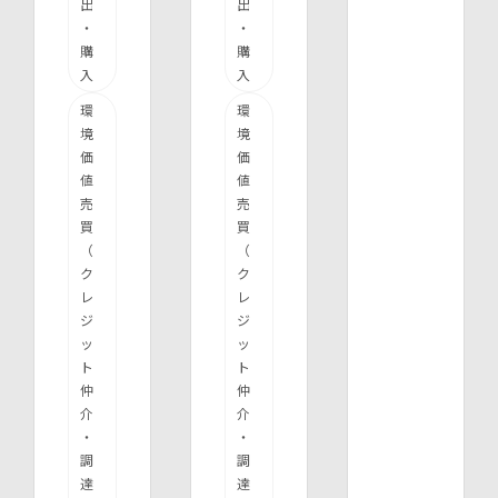
出
出
・
・
購
購
入
入
環
環
境
境
価
価
値
値
売
売
買
買
（
（
ク
ク
レ
レ
ジ
ジ
ッ
ッ
ト
ト
仲
仲
介
介
・
・
調
調
達
達