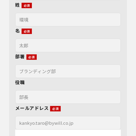
姓
名
部署
役職
メールアドレス