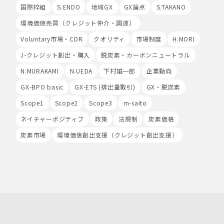
Cookieの使用は任意ですが、受け入れを拒否した場合
国際枠組
S.ENDO
地域GX
GX論点
S.TAKANO
は、当社サービス等のご利用ができない場合があります。
環境価値売買（クレジット仲介・調達）
このほか当社では、広告・マーケティング活動のため、第
三者配信事業者が提供するサービスを利用することがあり
Voluntary市場・CDR
クオリティ
市場制度
H.MORI
ます。
J-クレジット創出・購入
脱炭素・カーボンニュートラル
8.Google Analyticsの利用
N.MURAKAMI
N.UEDA
下村雄一郎
企業動向
当社は、サービス向上のためにGoogle LLC（以下
「Google社」といいます。）の提供するGoogle
GX-BPO basic
GX-ETS (排出量取引)
GX・脱炭素
Analyticsを利用することがあります。Google
Scope1
Scope2
Scope3
m-saito
Analyticsを利用しますと、Google社又は当社の設定す
るCookieをもとにして、Google社が利用者様によるサ
ネイチャーポジティブ
政策
法規制
炭素価格
イト訪問履歴を収集、記録、分析します。当社は、
炭素市場
Google社からその分析結果を受け取り、利用者様の利用
環境価値創出支援（クレジット創出支援）
状況等を把握します。Google Analyticsにより収集、記
録、分析された利用者様の情報には、特定の個人を識別す
る情報は一切含まれません。また、それらの情報は、
Google社により同社のプライバシーポリシーに基づいて
管理されます。
9.第三者配信事業者の広告配信について
Google、Meta（Facebook）、X（Twitter）を含む第