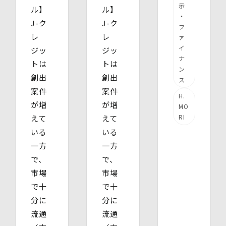
示
ル】
ル】
・
J-ク
J-ク
フ
レ
レ
ァ
イ
ジッ
ジッ
ナ
トは
トは
ン
創出
創出
ス
案件
案件
H.
が増
が増
MO
RI
えて
えて
いる
いる
一方
一方
で、
で、
市場
市場
で十
で十
分に
分に
流通
流通