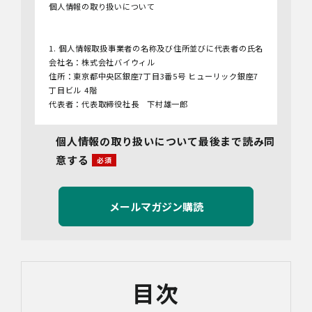
個人情報の取り扱いについて
1. 個人情報取扱事業者の名称及び住所並びに代表者の氏名
会社名：株式会社バイウィル
住所：東京都中央区銀座7丁目3番5号 ヒューリック銀座7
丁目ビル 4階
代表者：代表取締役社長 下村雄一郎
2.個人情報保護管理者
個人情報の取り扱いについて最後まで読み同
管理者名：管理部長
意する
連絡先：info@bywill.co.jp
3.利用目的
当社で取り扱う個人情報（個人情報保護法第2条第1項によ
り定義された「個人情報」をいい、以下同様とします。）
の利用目的は以下のとおりです。個人情報の提供は任意で
すが、必要な情報をご提供いただけない場合、適切な対応
ができないことがあります。
なお、当社との通話及びWebミーティングの内容は、ご要
目次
望・お問い合わせ内容・ご意見等の正確な把握、今後の
サービス向上等のために、録音・録画させていただく場合