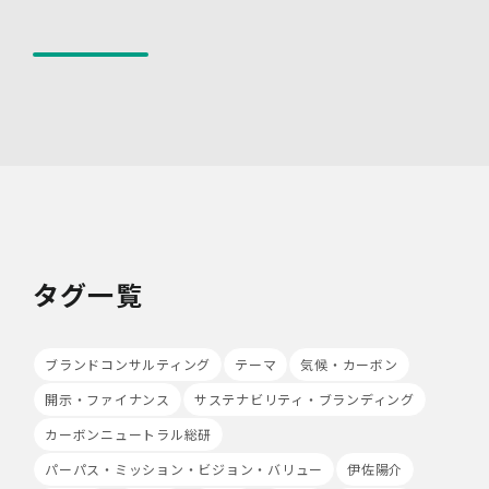
・個人データを取り扱う機器、電子媒体及び書類等の盗難
又は紛失等を防止するための措置を講じています。
・事務所内外の移動を含め、個人情報を取り扱う機器、電
子媒体及び書類等を持ち運ぶ場合、容易に個人情報が判明
しないよう措置を実施いたします。
(4)技術的安全管理措置
・アクセス制御を実施して、担当者及び取扱う個人情報
データベース等の範囲を限定しています。
・個人データを取り扱う情報システムについて、外部から
の不正アクセス又は不正ソフトウェアから保護する仕組み
を導入しています。
7.本人が容易に認識できない方法による個人情報の取り扱
タグ一覧
い
当社は、最適なサービスの提供と利便性の向上を目的とし
て、Cookieの使用並びに利用者様のIPアドレス、アクセ
ブランドコンサルティング
テーマ
気候・カーボン
ス回数、ご利用ブラウザ及びOSその他利用端末等の情報
の収集を行うことがあります。また、広告の効果測定のた
開示・ファイナンス
サステナビリティ・ブランディング
め、第三者の運営するツールから当社サイトを訪れる前に
カーボンニュートラル総研
クリックされている広告の情報(クリック日や広告掲載サ
イト等)を取得し、ご提供いただいた個人情報と照合する
パーパス・ミッション・ビジョン・バリュー
伊佐陽介
場合があります。