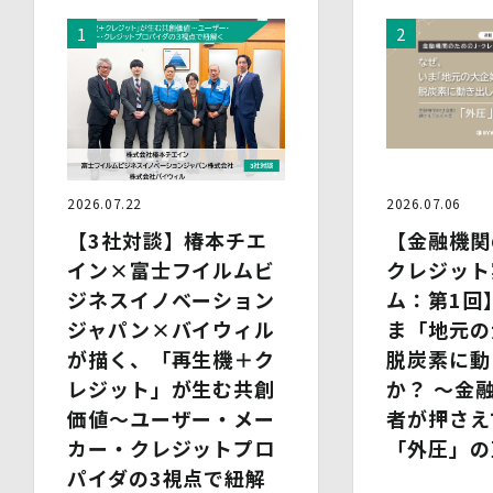
(2)提供される個人情報の内容
会社名・所属団体等の名称、所属名、役職名等の肩書、氏
名、住所、電話番号、メールアドレス、その他イベント・
セミナーを通じて取得した情報
(3)第三者提供の方法
電話、FAX、電子メール、郵送などの一般的な方法
(4)その他
上記の内容によらない個人情報の第三者提供を行う場合に
は、あらかじめ本人に対し個別具体的な内容を提示して同
2026.07.22
2026.07.06
意を得ます。
【3社対談】椿本チエ
【金融機関
5.委託
イン×富士フイルムビ
クレジット
当社は、上記利用目的の達成に必要な範囲内において、個
ジネスイノベーション
ム：第1回
人情報の取扱いの全部又は一部を委託する場合がありま
す。個人情報の取扱いを外部に委託する際は、十分な情報
ジャパン×バイウィル
ま「地元の
管理水準を確保している委託先を選定するとともに、当該
が描く、「再生機＋ク
脱炭素に動
委託先には必要かつ適切な監督を行います。
レジット」が生む共創
か？ 〜金
6.安全管理措置
価値～ユーザー・メー
者が押さえ
当社は、個人情報保護法、個人情報保護方針及び本方針に
カー・クレジットプロ
「外圧」の
従って、個人データ（個人情報保護法第16条第３項により
パイダの3視点で紐解
定義された「個人データ」をいい、以下同様とします。）