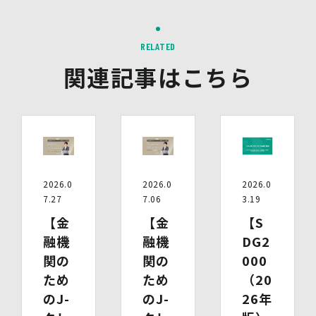
三者配信事業者（以下「第三者配信事業者」といいま
す。）により、インターネット上のさまざまなサイトに当
社の広告が掲載されています。
第三者配信事業者は、Cookie等の識別情報を使用して、
RELATED
当社のウェブサイトへの訪問・行動履歴情報に基づいて広
関連記事はこちら
告を配信します。また、当社が保有する個人情報と第三者
配信事業者が保有する個人情報について、本人が特定され
ないデータに不可逆変換した上で第三者配信事業者におい
て照合を行い、その結果に基づいて広告を配信することが
あります。第三者配信事業者が、これらの情報を広告配信
以外の目的で利用することはありません。
10.保有個人データの開示等
2026.0
2026.0
2026.0
当社の保有個人データについて、利用目的の通知・開示・
内容の訂正・追加又は削除・利用の停止・消去、第三者へ
7.27
7.06
3.19
の提供の停止及び第三者提供記録の開示（以下「開示等」
【金
【金
【S
といいます。）をご希望の場合は、本人又はその代理人か
融機
融機
DG2
らのお申し出であることを確認した上で対応いたします。
もし、ご希望の全部又は一部に応じられない場合はその理
関の
関の
000
由をご説明いたします。
ため
ため
（20
また、当該お申し出によって取得した個人情報は、お申し
のJ-
のJ-
26年
出に関する連絡・事務手続に必要な範囲でのみ利用しま
す。