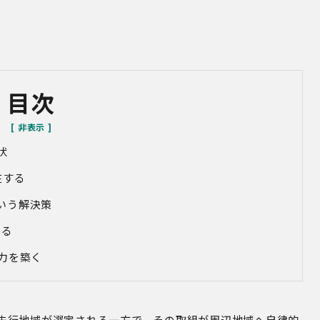
目次
状
在する
いう解決策
創る
力を築く
先行地域が選定される一方で、その取組が周辺地域へ自律的