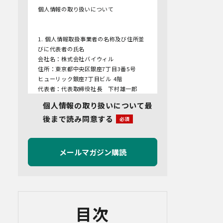
個人情報の取り扱いについて
1. 個人情報取扱事業者の名称及び住所並
びに代表者の氏名
会社名：株式会社バイウィル
住所：東京都中央区銀座7丁目3番5号
ヒューリック銀座7丁目ビル 4階
代表者：代表取締役社長 下村雄一郎
個人情報の取り扱いについて最
2.個人情報保護管理者
後まで読み同意する
管理者名：管理部長
連絡先：info@bywill.co.jp
3.利用目的
当社で取り扱う個人情報（個人情報保護
法第2条第1項により定義された「個人情
報」をいい、以下同様とします。）の利
用目的は以下のとおりです。個人情報の
提供は任意ですが、必要な情報をご提供
目次
いただけない場合、適切な対応ができな
いことがあります。