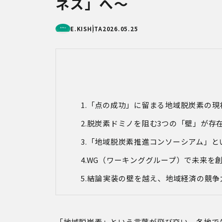
ネス」へ～
E.KISHITA
2026.05.25
「点の成功」に留まる地域脱炭素の現
脱炭素ドミノを阻む3つの「壁」が存
「地域脱炭素推進コンソーシアム」と
WG（ワーキンググループ）で未来を
結論
実装の壁を越え、地域経済の競争
「地域脱炭素」という言葉が飛び交い、各地で