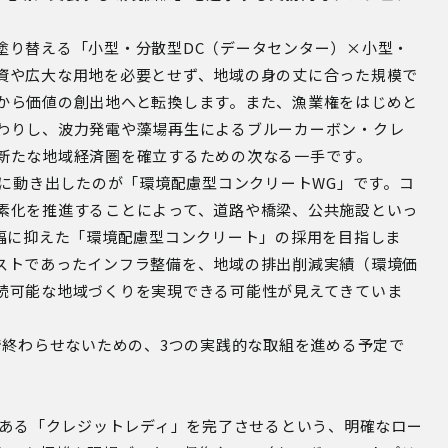
塗り替える「小型・分散型DC（データセンター）×小型・
資や広大な用地を必要とせず、地域の身の丈に合った規模で
から価値の創出地へと転換します。また、漁業権をはじめと
わりし、波力発電や藻場再生によるブルーカーボン・クレ
新たな地域経済圏を確立するための次なる一手です。
装に動き出したのが「環境配慮型コンクリートWG」です。コ
素化を推進することによって、道路や橋梁、公共施設といっ
大幅に抑えた「環境配慮型コンクリート」の採用を目指しま
ストであったインフラ整備を、地域の排出削減実績（環境価
続可能な地域づくりを実現できる可能性が見えてきていま
で終わらせないための、3つの実践的な取組を進める予定で
ある「クレジットレディ」を完了させるという、明確なロー