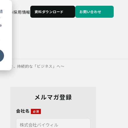
情
JP
/
EN
採用情報
資料ダウンロード
お問い合わせ
な
e
る
実証」を、持続的な「ビジネス」へ～
メルマガ登録
会社名