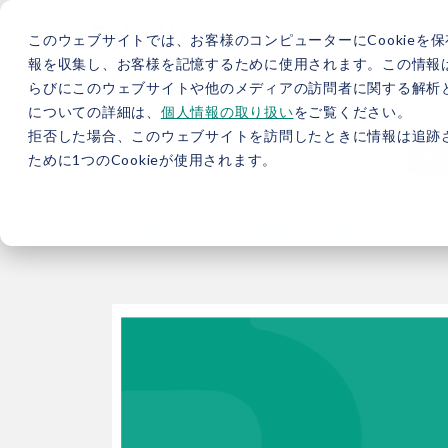
このウェブサイトでは、お客様のコンピューターにCookieを保
報を収集し、お客様を記憶するために使用されます。この情報
らびにこのウェブサイトや他のメディアの訪問者に関する解析と
5分で分かるバイウィル
カーボンニュートラル総研
サ
についての詳細は、
個人情報の取り扱い
をご覧ください。
拒否した場合、このウェブサイトを訪問したときに情報は追跡
JP
/
EN
採用情報
資料
ために1つのCookieが使用されます。
TOP
お役立ち情報
ブログ
【総研ブログ