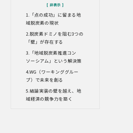
なお、当社との通話及びWebミーティン
グの内容は、ご要望・お問い合わせ内
「点の成功」に留まる地
容・ご意見等の正確な把握、今後のサー
ビス向上等のために、録音・録画させて
域脱炭素の現状
いただく場合があります。
脱炭素ドミノを阻む3つの
対象情報
「壁」が存在する
・お問い合わせ時に取得する個人情報
「地域脱炭素推進コン
利用目的
ソーシアム」という解決策
・各種お問い合わせに対応するため
・お問い合わせ対応の品質向上及びお問
WG（ワーキンググルー
い合わせ内容等の正確な把握のため
プ）で未来を創る
・取得した情報を解析又は分析して、当
社サービス「環境価値創出支援」「環境
結論
実装の壁を越え、地
価値売買」「脱炭素コンサルティング」
「ブランドコンサルティング」の改善・
域経済の競争力を築く
開発を行うため
・統計資料の作成のため
4.第三者への提供
当社は、イベントやセミナーにて取得し