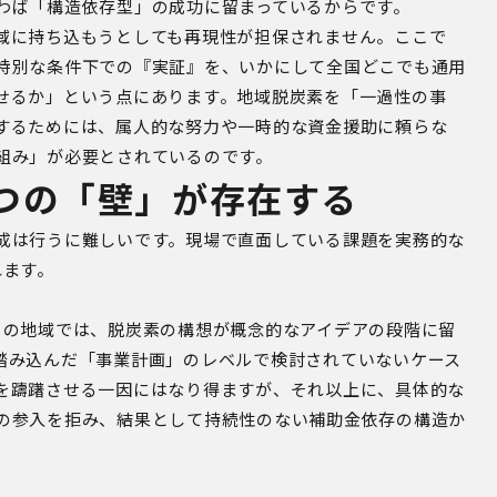
わば「構造依存型」の成功に留まっているからです。
域に持ち込もうとしても再現性が担保されません。ここで
特別な条件下での『実証』を、いかにして全国どこでも通用
せるか」という点にあります。地域脱炭素を「一過性の事
するためには、属人的な努力や一時的な資金援助に頼らな
組み」が必要とされているのです。
つの「壁」が存在する
成は行うに難しいです。現場で直面している課題を実務的な
れます。
くの地域では、脱炭素の構想が概念的なアイデアの段階に留
踏み込んだ「事業計画」のレベルで検討されていないケース
を躊躇させる一因にはなり得ますが、それ以上に、具体的な
の参入を拒み、結果として持続性のない補助金依存の構造か