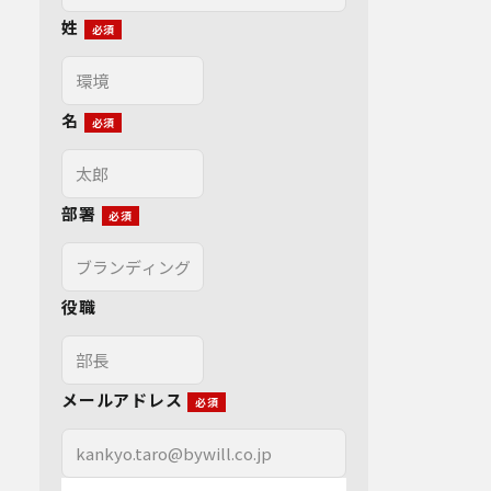
姓
名
部署
役職
メールアドレス