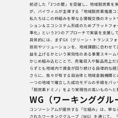
前述した「3つの壁」を突破し、地域脱炭素を
が、バイウィルが主導する「地域脱炭素推進コ
私たちはこの枠組みを単なる情報交換のネット
ション＆エコシステム形成のためプラットフォ
準化」という3つのアプローチで実装を支援し
具体的には、まずGX（グリーン・トランスフ
技術やソリューションを、地域課題に合わせて
益を上げるかという実効性のある事業スキーム
かじめ組み込むことで、売電収入や製品売上だ
らずとも地域内で資金が回り続ける自律的な経
さらに、我々が有する自治体と地域金融機関と
一つの地域で確立した成功モデルの手順をパッ
「脱炭素ドミノ」をより実現性の高いものへと
WG（ワーキンググル
コンソーシアムが提供する「仕組み」は、単な
されたワーキンググループ（WG）を通じて、