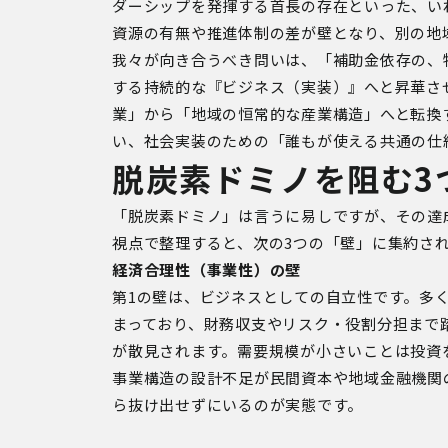
ダーシップを発揮する首長の存在といった、い
資源の有無や推進体制の差が壁となり、別の地
我々が向き合うべき問いは、「補助金依存の、
する持続的な『ビジネス（実装）』へと昇華さ
業」から「地域の恒常的な産業構造」へと転換
い、社会実装のための「誰もが使える共通の仕
脱炭素ドミノを阻む3
「脱炭素ドミノ」は言うに易しですが、その達
視点で整理すると、次の3つの「壁」に集約さ
経済合理性（事業性）の壁
第1の壁は、ビジネスとしての自立性です。多
まっており、財務収支やリスク・役割分担まで
が散見されます。需要規模が小さいことは投資
事業構造の設計不足が民間資本や地域金融機関
ら抜け出せずにいるのが実態です。