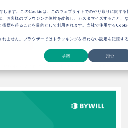
存します。このCookieは、このウェブサイトでのやり取りに関する
は、お客様のブラウジング体験を改善し、カスタマイズすること、
指標を得ることを目的として利用されます。当社で使用するCooki
ービス紹介
事例紹介
新着情報
セミナー
お役立ち情報
会社概要
されません。ブラウザーではトラッキングを行わない設定を記憶す
ダウンロード
お問い合わせ
承諾
拒否
】地域脱炭素の停滞を打ち破る「社会実装エンジン」～補助金頼みの「