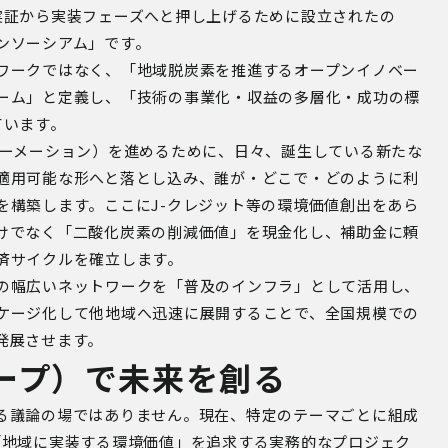
実証から実装フェーズへと押し上げるために設立されたの
ンソーシアム」です。
ワークではなく、「地域脱炭素を推進するオープンイノベー
ーム」と定義し、「技術の事業化・収益の多層化・成功の標
ています。
ォーメーション）を進めるために、日々、誕生している新たな
適用可能な形へと落とし込み、誰が・どこで・どのように利
を構築します。ここにJ-クレジット等の環境価値創出をあら
けでなく「二酸化炭素の削減価値」を現金化し、補助金に頼
済サイクルを確立します。
の幅広いネットワークを「普及のインフラ」として活用し、
ケージ化して他地域へ迅速に展開することで、全国規模での
発展させます。
ープ）で未来を創る
る議論の場ではありません。現在、特定のテーマごとに組成
「地域に実装する環境価値」を追求する実務的なプロジェク