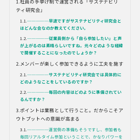
社員の手挙げ制で運営される「サステナビリ
対象情報
・お問い合わせ時に取得する個人情報
ティ研究会」
利用目的
─────
早速ですがサステナビリティ研究会と
・各種お問い合わせに対応するため
はどんな会なのか教えてください。
・お問い合わせ対応の品質向上及びお問い合わせ内容等の
─────
従業員側から「自ら参加したい」と声
正確な把握のため
が上がるのは素晴らしいですね。元々どのような経緯
・取得した情報を解析又は分析して、当社サービス「環境
価値創出支援」「環境価値売買」「脱炭素コンサルティン
で開催することになったのでしょうか？
グ」「ブランドコンサルティング」の改善・開発を行うた
メンバーが楽しく参加できるように工夫を施す
め
・統計資料の作成のため
─────
サステナビリティ研究会では具体的に
どのようなことをしているのですか？
4.第三者への提供
当社は、イベントやセミナーにて取得した個人情報につ
─────
毎回の内容はどのように準備されてい
き、以下の内容に従って第三者提供を行うことがありま
るんですか？
す。なお、本人の同意がある場合及び法令の定めによる場
合を除いて、以下の内容以外で当社が取り扱う個人情報を
ポイントは業務として行うこと。だからこそア
第三者に提供することはありません。
ウトプットへの意識が高まる
(1)提供先
イベント・セミナーの共催事業者
─────運営側の準備もそうですし、参加者も
(2)提供される個人情報の内容
毎回リアルタイム参加ということで、かなりパワーを
会社名・所属団体等の名称、所属名、役職名等の肩書、氏