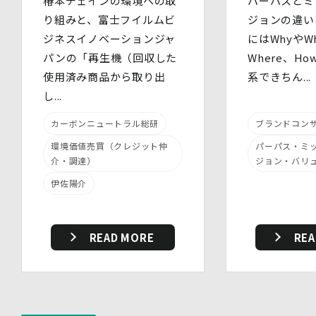
椿本チェインの環境への取
パーパスとミ
このほか当社では、広告・マーケティング活動のため、第
り組みと、富士フイルムビ
ジョンの違い
三者配信事業者が提供するサービスを利用することがあり
ジネスイノベーションジャ
にはWhyやWh
ます。
パンの「再生機（回収した
Where、H
8.Google Analyticsの利用
使用済み商品から取り出
系できちん...
当社は、サービス向上のためにGoogle LLC（以下
し...
「Google社」といいます。）の提供するGoogle
Analyticsを利用することがあります。Google
Analyticsを利用しますと、Google社又は当社の設定す
カーボンニュートラル総研
ブランドコン
るCookieをもとにして、Google社が利用者様によるサ
環境価値売買（クレジット仲
パーパス・ミ
イト訪問履歴を収集、記録、分析します。当社は、
介・調達）
ジョン・バリ
Google社からその分析結果を受け取り、利用者様の利用
状況等を把握します。Google Analyticsにより収集、記
伊佐陽介
録、分析された利用者様の情報には、特定の個人を識別す
る情報は一切含まれません。また、それらの情報は、
Google社により同社のプライバシーポリシーに基づいて
管理されます。
READ MORE
REA
9.第三者配信事業者の広告配信について
Google、Meta（Facebook）、X（Twitter）を含む第
三者配信事業者（以下「第三者配信事業者」といいま
す。）により、インターネット上のさまざまなサイトに当