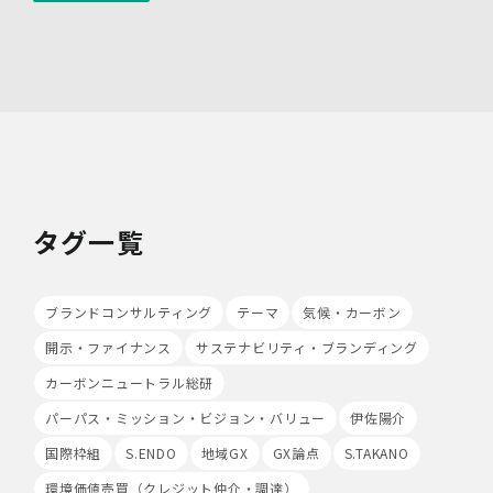
社の広告が掲載されています。
第三者配信事業者は、Cookie等の識別情報を使用して、
当社のウェブサイトへの訪問・行動履歴情報に基づいて広
告を配信します。また、当社が保有する個人情報と第三者
配信事業者が保有する個人情報について、本人が特定され
ないデータに不可逆変換した上で第三者配信事業者におい
て照合を行い、その結果に基づいて広告を配信することが
あります。第三者配信事業者が、これらの情報を広告配信
以外の目的で利用することはありません。
10.保有個人データの開示等
タグ一覧
当社の保有個人データについて、利用目的の通知・開示・
内容の訂正・追加又は削除・利用の停止・消去、第三者へ
の提供の停止及び第三者提供記録の開示（以下「開示等」
ブランドコンサルティング
テーマ
気候・カーボン
といいます。）をご希望の場合は、本人又はその代理人か
らのお申し出であることを確認した上で対応いたします。
開示・ファイナンス
サステナビリティ・ブランディング
もし、ご希望の全部又は一部に応じられない場合はその理
由をご説明いたします。
カーボンニュートラル総研
また、当該お申し出によって取得した個人情報は、お申し
パーパス・ミッション・ビジョン・バリュー
伊佐陽介
出に関する連絡・事務手続に必要な範囲でのみ利用しま
す。
国際枠組
S.ENDO
地域GX
GX論点
S.TAKANO
環境価値売買（クレジット仲介・調達）
(1)開示等の求めのお申し出先