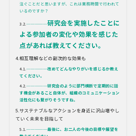
注ぐことだと思いますが、これは業務時間で行われて
名、住所、電話番号、メールアドレス、その他イベント・
いるのですか？
セミナーを通じて取得した情報
(3)第三者提供の方法
研究会を実施したことに
電話、FAX、電子メール、郵送などの一般的な方法
─────
(4)その他
よる参加者の変化や効果を感じた
上記の内容によらない個人情報の第三者提供を行う場合に
は、あらかじめ本人に対し個別具体的な内容を提示して同
点があれば教えてください。
意を得ます。
相互理解などの副次的な効果も
5.委託
当社は、上記利用目的の達成に必要な範囲内において、個
─────
改めてどんなやりがいを感じるか教え
人情報の取扱いの全部又は一部を委託する場合がありま
てください。
す。個人情報の取扱いを外部に委託する際は、十分な情報
管理水準を確保している委託先を選定するとともに、当該
─────
研究会のように部門横断で定期的に話
委託先には必要かつ適切な監督を行います。
す機会があること自体が、組織のコミュニケーション
活性化にも繋がりそうですね。
6.安全管理措置
当社は、個人情報保護法、個人情報保護方針及び本方針に
サステナブルなアクションを身近に沢山増やし
従って、個人データ（個人情報保護法第16条第３項により
ていく未来を目指して
定義された「個人データ」をいい、以下同様とします。）
を適切に取り扱い、正確かつ最新のものとするよう適切な
─────
最後に、お二人の今後の目標や展望を
処置を講じます。