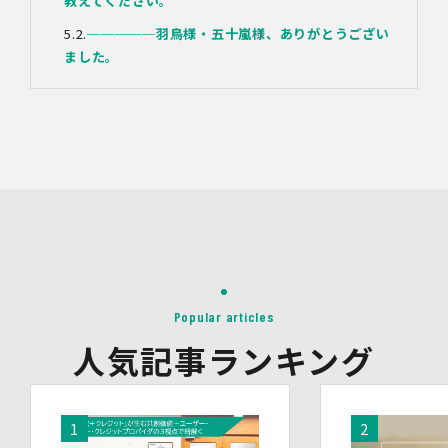
教えてください。
また、個人データの漏えい、滅失又は毀損の防止その他の
個人データの保護のため、個人データを適切かつ安全に管
─────
羽鳥様・五十嵐様、ありがとうござい
理します。
ました。
当社は、個人情報を適切に取り扱うため、以下の安全管理
措置を実施します。
(1)組織的安全管理措置
・ 個人データの取扱いに関する責任者を定め、報告連絡
体制や取扱方法を管理しています。
・ 個人情報の取扱状況について定期的な点検及び監査を
実施しています。
(2)人的安全管理措置
・ 個人データの取扱いに関する留意事項について、従業
員に定期的な研修を実施しています。
・ 個人データについての秘密保持に関する事項を就業規
則に規定しています。
Popular articles
(3)物理的安全管理措置
人気記事ランキング
・個人データを取扱う区域において、従業員の入退室管理
及び持ち込む機器等の制限を行うとともに、権限を有しな
い者による個人データの閲覧を防止する措置を講じていま
す。
・個人データを取り扱う機器、電子媒体及び書類等の盗難