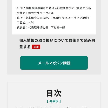
1. 個人情報取扱事業者の名称及び住所並びに代表者の氏名
会社名：株式会社バイウィル
住所：東京都中央区銀座7丁目3番5号 ヒューリック銀座7
丁目ビル 4階
代表者：代表取締役社長 下村雄一郎
2.個人情報保護管理者
個人情報の取り扱いについて最後まで読み同
管理者名：管理部長
意する
連絡先：info@bywill.co.jp
3.利用目的
当社で取り扱う個人情報（個人情報保護法第2条第1項によ
り定義された「個人情報」をいい、以下同様とします。）
の利用目的は以下のとおりです。個人情報の提供は任意で
すが、必要な情報をご提供いただけない場合、適切な対応
ができないことがあります。
なお、当社との通話及びWebミーティングの内容は、ご要
目次
望・お問い合わせ内容・ご意見等の正確な把握、今後の
サービス向上等のために、録音・録画させていただく場合
があります。