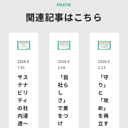
・ いずれかの写し（成年被後見人であることを証明する
RELATED
登記事項証明書、その他法定代理権の確認ができる公的書
関連記事はこちら
類）
【委任による代理人様の場合】
・ 委任状
・ ご本人の印鑑証明書（3ヶ月以内に発行されたもの）
・ 委任を受けたご本人の本人確認書類の写し
(3)開示等のご請求の手数料及び徴収方法
1回のお求めにつき1,000円（紙面でのご請求の場合は、
お送りいただく請求書等に郵便為替を同封していただきま
す。その他の方法でご請求いただく場合は、ご請求時にご
2026.0
2026.0
2026.0
相談させていただきます。）
7.01
2.16
2.13
(4)開示等の請求及びお問い合わせ窓口
サス
「自
「守
個人情報保護管理者
株式会社バイウィル 管理部長
テナ
社ら
り」
・住所：東京都中央区銀座7丁目3番5号 ヒューリック銀座
ビリ
し
と
7丁目ビル 4階
ティ
さ」
「攻
・連絡先：info@bywill.co.jp
の社
で差
め」
【個人情報を与えることの任意性及び当該情報を与えな
内浸
をつ
を両
かった場合に生じる結果】
透～
け
立す
個⼈情報を取得する項⽬は、全てご本⼈によってご提供い