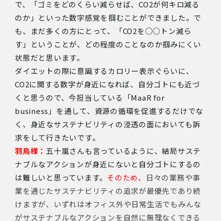
で、「ゴミをどのくらい減らせば、CO2が何キロ減る
のか」といった数字感覚を掴むことができました。で
も、まだ多くの方にとって、「CO2を○○トン減ら
す」ということが、どの程度のことなのか掴みにくい
状態だと思います。
ダイエットの際に意識するカロリー表示ぐらいに、
CO2に関する数字が身近になれば、自分ゴトにも近づ
くと思うので、今担当している「MaaR for
business」を通して、資源の循環を促進するだけでな
く、身近なサステナビリティの浸透の面においても訴
求をして行きたいです。
羽鳥様：
五十嵐さんも言っているように、結局サステ
ナブルなアクションが身近にないと自分ゴトにするの
は難しいと思っています。
そのため、
日々の業務や事
業を通じたサステナビリティの追求が最優先であり続
けますが
、いずれはオフィス外や日常生活でもみんな
がサステナブルなアクションを自然に無理なくできる