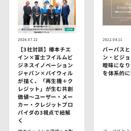
又は紛失等を防止するための措置を講じています。
・事務所内外の移動を含め、個人情報を取り扱う機器、電
子媒体及び書類等を持ち運ぶ場合、容易に個人情報が判明
しないよう措置を実施いたします。
(4)技術的安全管理措置
・アクセス制御を実施して、担当者及び取扱う個人情報
データベース等の範囲を限定しています。
2026.07.22
2022.04.11
・個人データを取り扱う情報システムについて、外部から
の不正アクセス又は不正ソフトウェアから保護する仕組み
【3社対談】椿本チエ
パーパスと
を導入しています。
イン×富士フイルムビ
ン・ビジョ
ジネスイノベーション
曖昧になり
7.本人が容易に認識できない方法による個人情報の取り扱
い
ジャパン×バイウィル
を体系的に
当社は、最適なサービスの提供と利便性の向上を目的とし
が描く、「再生機＋ク
て、Cookieの使用並びに利用者様のIPアドレス、アクセ
レジット」が生む共創
ス回数、ご利用ブラウザ及びOSその他利用端末等の情報
の収集を行うことがあります。また、広告の効果測定のた
価値～ユーザー・メー
め、第三者の運営するツールから当社サイトを訪れる前に
カー・クレジットプロ
クリックされている広告の情報(クリック日や広告掲載サ
パイダの3視点で紐解
イト等)を取得し、ご提供いただいた個人情報と照合する
場合があります。
く
Cookieの使用は任意ですが、受け入れを拒否した場合
は、当社サービス等のご利用ができない場合があります。