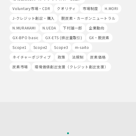
当社は、開示等の依頼を受け、当該依頼が個人情報保護法
Voluntary市場・CDR
クオリティ
市場制度
H.MORI
に定める要件を満たす場合には、当社の定める手続に従っ
て速やかに対応します。
J-クレジット創出・購入
脱炭素・カーボンニュートラル
開示等のお求めについては、以下のお問い合わせ窓口まで
N.MURAKAMI
N.UEDA
下村雄一郎
企業動向
お申し出ください。
(2)開示等の求めに関するお手続
GX-BPO basic
GX-ETS (排出量取引)
GX・脱炭素
お申し出受付け後、当社「保有個人情報に関する開示等の
Scope1
Scope2
Scope3
m-saito
請求書」を送付いたします。 ご記入いただいた「請求
書」と「本人確認書類のコピー」、代理人によるお求めの
ネイチャーポジティブ
政策
法規制
炭素価格
場合は「代理人であることを確認する書類」を送付してく
ださい。また、各資料に含まれる本籍地情報は都道府県ま
炭素市場
環境価値創出支援（クレジット創出支援）
でとし、それ以降の情報は黒塗り等の処理をしてくださ
い。
・ 本人確認書類の写し（運転免許証、パスポート、健康
保険証、住民票、年金手帳等）
・ 代理人であることを確認する書類
【代理人様が未成年者の法定代理人の場合】
・ 代理人様ご本人の本人確認書類の写し
・ いずれかの写し（戸籍謄本、住民票（続柄の記載され
たもの）、その他法定代理権の確認ができる公的書類）
【代理人様が成年被後見人の法定代理人の場合】
・ 代理人様ご本人の本人確認書類の写し