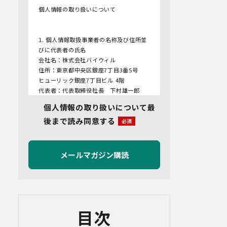
個人情報の取り扱いについて
1. 個人情報取扱事業者の名称及び住所並
びに代表者の氏名
会社名：株式会社バイウィル
住所：東京都中央区銀座7丁目3番5号
ヒューリック銀座7丁目ビル 4階
代表者：代表取締役社長 下村雄一郎
個人情報の取り扱いについて最
2.個人情報保護管理者
後まで読み同意する
管理者名：管理部長
連絡先：info@bywill.co.jp
3.利用目的
当社で取り扱う個人情報（個人情報保護
法第2条第1項により定義された「個人情
報」をいい、以下同様とします。）の利
用目的は以下のとおりです。個人情報の
提供は任意ですが、必要な情報をご提供
目次
いただけない場合、適切な対応ができな
いことがあります。