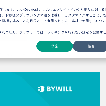
存します。このCookieは、このウェブサイトでのやり取りに関する
は、お客様のブラウジング体験を改善し、カスタマイズすること、
指標を得ることを目的として利用されます。当社で使用するCooki
ービス紹介
事例紹介
新着情報
セミナー
お役立ち情報
会社概要
されません。ブラウザーではトラッキングを行わない設定を記憶す
ダウンロード
お問い合わせ
承諾
拒否
】トランジッション・クレジットで信頼ある炭素市場を拡大できるか