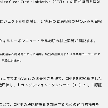
lean Credit Initiative（CCCI）」の正式運用を開始
プロジェクト
を支援し、17兆円の官民投資の呼び込みを目指
※
ウィルカーボンニュートラル総研の村上菜穂が解説する。
系統連系石炭発電所のみに適用。特定の産業用または商業用ユーザーにの
・施設は対象外。
体であるVerraのお墨付きを得て、CFPPを継続稼働した
量評価し、トランジッション・クレジット（TC）として認証
ことで、CFPPの段階的廃止を加速するための経済的損失を