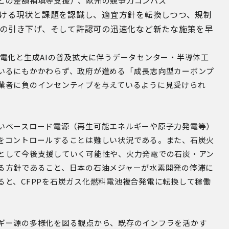
との差額補填等支援）、欧州の競争力コンパス
ける現状と課題を認識し、適宜方針を転換しつつ、規制
の引き下げ、そして許認可の迅速化など新たな施策を早
電化と生成AIの普及拡大に伴うデータセンター・半導体工
いるにもかかわらず、政府が進める「成長志向型カーボンプ
業者に負のインセンティブを与えているように見受けられ
いベースロード電源（再生可能エネルギーや原子力発電等）
をコントロールすることは難しい状況である。また、石炭火
として今後支援していく可能性や、火力発電での石炭・アン
る方針であること、日本の石油メジャーが水素開発の停滞に
ると、CFPPを石炭ガス化燃料電池複合発電に転換して稼働
ギー源の多様化を図る観点から、既存のインフラを活かす