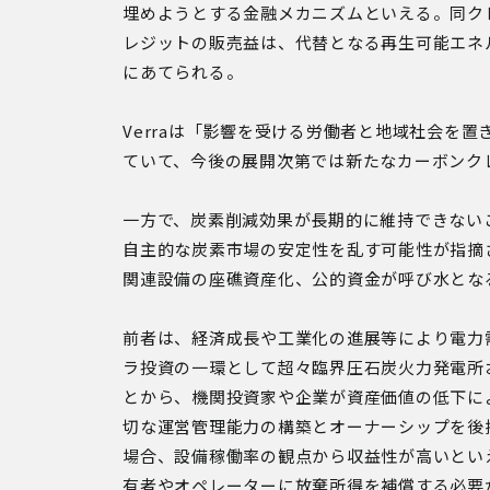
埋めようとする金融メカニズムといえる。同クレ
レジットの販売益は、代替となる再生可能エネ
にあてられる。
Verraは「影響を受ける労働者と地域社会を
ていて、今後の展開次第では新たなカーボンク
一方で、炭素削減効果が長期的に維持できないこ
自主的な炭素市場の安定性を乱す可能性が指摘
関連設備の座礁資産化、公的資金が呼び水とな
前者は、経済成長や工業化の進展等により電力
ラ投資の一環として超々臨界圧石炭火力発電所
とから、機関投資家や企業が資産価値の低下に
切な運営管理能力の構築とオーナーシップを後
場合、設備稼働率の観点から収益性が高いといえ
有者やオペレーターに放棄所得を補償する必要