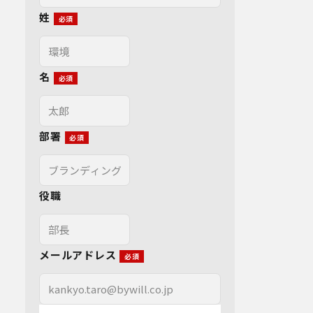
姓
名
部署
役職
メールアドレス