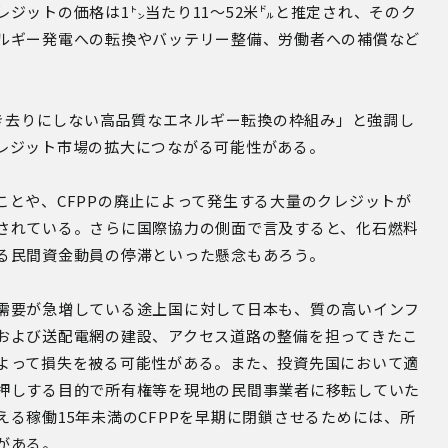
ジットの価格は1㌧当たり11～52米㌦と推定され、そのク
ルギー発電への転換やバッテリー整備、労働者への補償など
置き去りにしない高品質なエネルギー転換の枠組み」と強調し
レジット市場の拡大につながる可能性がある。
とや、CFPPの廃止によって発生する大量のクレジットが
されている。さらに国際協力の側面で言及すると、化石燃料
る民間資金動員の停滞といった懸念もあろう。
需要が急増している途上国に対して日本も、質の高いインフ
および送配電網の建設、アクセス道路の整備を担ってきたこ
よって損失を被る可能性がある。また、投資先国において適
押しする目的で所有権等を現地の民間事業者に移転していた
る稼働15年未満のCFPPを早期に閉鎖させるためには、所
がある。