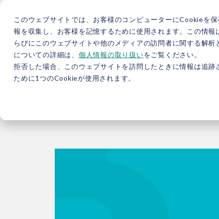
このウェブサイトでは、お客様のコンピューターにCookieを保
報を収集し、お客様を記憶するために使用されます。この情報
らびにこのウェブサイトや他のメディアの訪問者に関する解析と
5分で分かるバイウィル
カーボンニュートラル総研
サ
についての詳細は、
個人情報の取り扱い
をご覧ください。
拒否した場合、このウェブサイトを訪問したときに情報は追跡
JP
/
EN
採用情報
資料
ために1つのCookieが使用されます。
TOP
お役立ち情報
ブログ
【総研ブログ