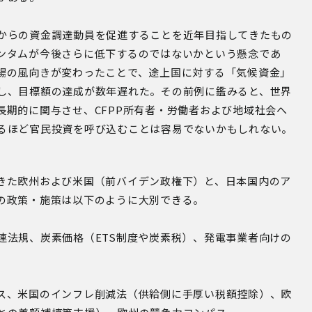
からの資金調達動員を促進することを近年目指してきたもの
ンタムが今後さらに低下するのではないかという懸念であ
場の風向きが変わったことで、途上国に対する「気候資金」
し、目標額の達成が数年遅れた。その前例に鑑みると、世界
長期的に関与させ、CFPP所有者・労働者および地域社会へ
るほど官民投資を呼び込むことは容易でないかもしれない。
きた欧州および米国（前バイデン政権下）と、日本国内のア
の政策・施策は以下のように大別できる。
連法規、炭素価格（ETS制度や炭素税）、発電事業者向けの
ス、米国のインフレ削減法（供給側に手厚い税額控除）、欧