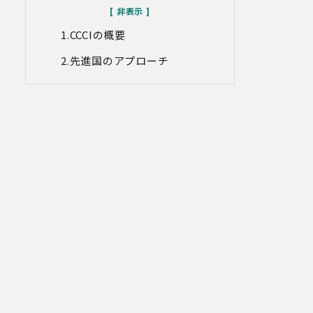
なお、当社との通話及びWebミーティン
グの内容は、ご要望・お問い合わせ内
CCCIの概要
容・ご意見等の正確な把握、今後のサー
ビス向上等のために、録音・録画させて
先進国のアプローチ
いただく場合があります。
対象情報
・お問い合わせ時に取得する個人情報
利用目的
・各種お問い合わせに対応するため
・お問い合わせ対応の品質向上及びお問
い合わせ内容等の正確な把握のため
・取得した情報を解析又は分析して、当
社サービス「環境価値創出支援」「環境
価値売買」「脱炭素コンサルティング」
「ブランドコンサルティング」の改善・
開発を行うため
・統計資料の作成のため
4.第三者への提供
当社は、イベントやセミナーにて取得し