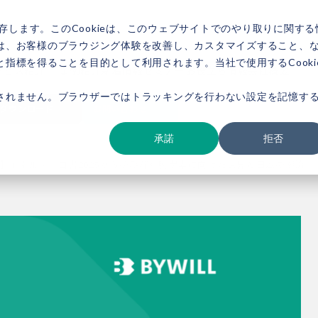
存します。このCookieは、このウェブサイトでのやり取りに関する
は、お客様のブラウジング体験を改善し、カスタマイズすること、
指標を得ることを目的として利用されます。当社で使用するCooki
ービス紹介
事例紹介
新着情報
セミナー
お役立ち情報
会社概要
されません。ブラウザーではトラッキングを行わない設定を記憶す
ダウンロード
お問い合わせ
承諾
拒否
】エネルギー白書2025から読み解く脱炭素に向けた世界と日本の潮流