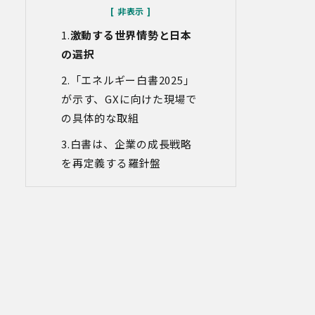
なお、当社との通話及びWebミーティン
グの内容は、ご要望・お問い合わせ内
激動する世界情勢と日本
容・ご意見等の正確な把握、今後のサー
ビス向上等のために、録音・録画させて
の選択
いただく場合があります。
「エネルギー白書2025」
対象情報
が示す、GXに向けた現場で
・お問い合わせ時に取得する個人情報
の具体的な取組
利用目的
白書は、企業の成長戦略
・各種お問い合わせに対応するため
を再定義する羅針盤
・お問い合わせ対応の品質向上及びお問
い合わせ内容等の正確な把握のため
・取得した情報を解析又は分析して、当
社サービス「環境価値創出支援」「環境
価値売買」「脱炭素コンサルティング」
「ブランドコンサルティング」の改善・
開発を行うため
・統計資料の作成のため
4.第三者への提供
当社は、イベントやセミナーにて取得し