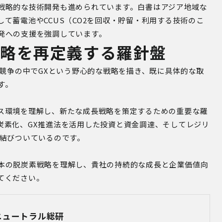
戦略的な技術開発も進められています。白書はアジア地域な
て蓄電池やCCUS（CO2を回収・貯留・利用する技術のこ
発への支援を強調しています。
略を再定義する羅針盤
素競争の中でGXという野心的な戦略を描き、既に具体的な取
す。
ス環境を理解し、新たな成長戦略を策定するための重要な羅
炭素化、GX推進法を活用した投資と資金調達、そしてレジリ
く結びついているのです。
本の脱炭素戦略を理解し、貴社の持続的な成長と企業価値向
てください。
ニュートラル総研