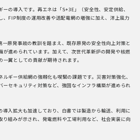
ーの導入です。再エネは「S+3E」（安全性、安定供給、
し、FIP制度の運用改善や送配電網の増強に加え、洋上風力
第一原発事故の教訓を踏まえ、既存原発の安全性向上対策と
備が進められています。加えて、次世代革新炉の開発や核燃
の一翼としての貢献が期待されます。
ネルギー供給網の強靱化も喫緊の課題です。災害対策強化、
バーセキュリティ対策など、強固なインフラ構築が進められ
の導入拡大も加速しており、白書では製造から輸送、利用に
取り組みが示され、発電燃料や工場利用など、社会実装に向