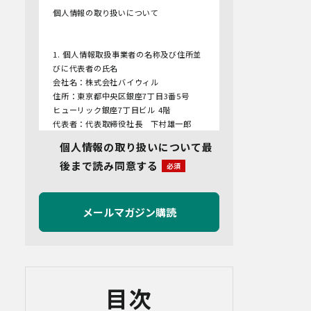
個人情報の取り扱いについて
1. 個人情報取扱事業者の名称及び住所並
びに代表者の氏名
会社名：株式会社バイウィル
住所：東京都中央区銀座7丁目3番5号
ヒューリック銀座7丁目ビル 4階
代表者：代表取締役社長 下村雄一郎
個人情報の取り扱いについて最
2.個人情報保護管理者
後まで読み同意する
管理者名：管理部長
連絡先：info@bywill.co.jp
3.利用目的
当社で取り扱う個人情報（個人情報保護
法第2条第1項により定義された「個人情
報」をいい、以下同様とします。）の利
用目的は以下のとおりです。個人情報の
提供は任意ですが、必要な情報をご提供
目次
いただけない場合、適切な対応ができな
いことがあります。