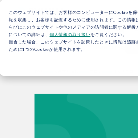
このウェブサイトでは、お客様のコンピューターにCookieを保
報を収集し、お客様を記憶するために使用されます。この情報
らびにこのウェブサイトや他のメディアの訪問者に関する解析と
5分で分かるバイウィル
カーボンニュートラル総研
サ
についての詳細は、
個人情報の取り扱い
をご覧ください。
拒否した場合、このウェブサイトを訪問したときに情報は追跡
JP
/
EN
採用情報
資料
ために1つのCookieが使用されます。
TOP
お役立ち情報
ブログ
【総研ブログ