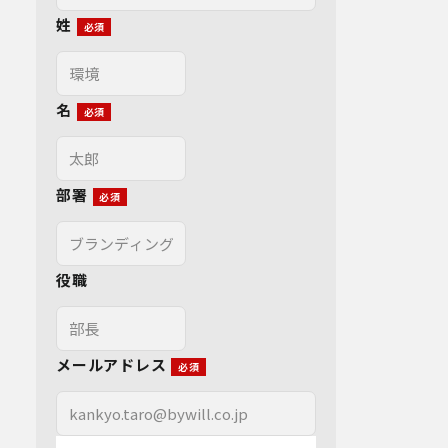
姓
名
部署
役職
メールアドレス