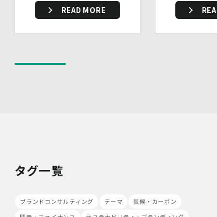
又は紛失等を防止するための措置を講じています。
READ MORE
REA
・事務所内外の移動を含め、個人情報を取り扱う機器、電
子媒体及び書類等を持ち運ぶ場合、容易に個人情報が判明
しないよう措置を実施いたします。
(4)技術的安全管理措置
・アクセス制御を実施して、担当者及び取扱う個人情報
データベース等の範囲を限定しています。
・個人データを取り扱う情報システムについて、外部から
の不正アクセス又は不正ソフトウェアから保護する仕組み
を導入しています。
7.本人が容易に認識できない方法による個人情報の取り扱
い
当社は、最適なサービスの提供と利便性の向上を目的とし
て、Cookieの使用並びに利用者様のIPアドレス、アクセ
ス回数、ご利用ブラウザ及びOSその他利用端末等の情報
の収集を行うことがあります。また、広告の効果測定のた
タグ一覧
め、第三者の運営するツールから当社サイトを訪れる前に
クリックされている広告の情報(クリック日や広告掲載サ
イト等)を取得し、ご提供いただいた個人情報と照合する
ブランドコンサルティング
テーマ
気候・カーボン
場合があります。
Cookieの使用は任意ですが、受け入れを拒否した場合
開示・ファイナンス
サステナビリティ・ブランディング