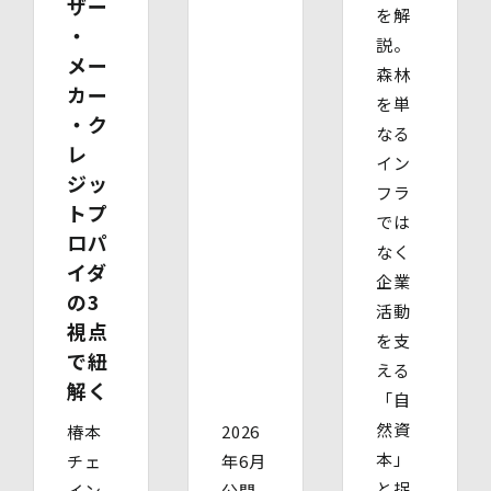
ザー
を解
ただくものです。
・
説。
ただし、必要な項⽬をいただけない場合、利⽤⽬的に記載
メー
の諸⼿続⼜は処理に⽀障が⽣じる可能性があります。
森林
カー
を単
・ク
なる
レ
イン
ジッ
フラ
トプ
では
ロパ
なく
イダ
企業
の3
活動
視点
を支
で紐
える
解く
「自
然資
椿本
2026
本」
チェ
年6月
と捉...
イン
公開