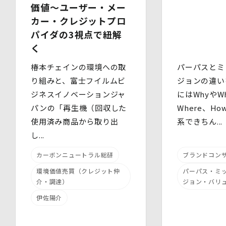
処置を講じます。
価値～ユーザー・メー
また、個人データの漏えい、滅失又は毀損の防止その他の
カー・クレジットプロ
個人データの保護のため、個人データを適切かつ安全に管
パイダの3視点で紐解
理します。
く
当社は、個人情報を適切に取り扱うため、以下の安全管理
措置を実施します。
椿本チェインの環境への取
パーパスとミ
(1)組織的安全管理措置
り組みと、富士フイルムビ
ジョンの違い
・ 個人データの取扱いに関する責任者を定め、報告連絡
ジネスイノベーションジャ
にはWhyやWh
体制や取扱方法を管理しています。
・ 個人情報の取扱状況について定期的な点検及び監査を
パンの「再生機（回収した
Where、H
実施しています。
使用済み商品から取り出
系できちん...
(2)人的安全管理措置
し...
・ 個人データの取扱いに関する留意事項について、従業
員に定期的な研修を実施しています。
・ 個人データについての秘密保持に関する事項を就業規
カーボンニュートラル総研
ブランドコン
則に規定しています。
環境価値売買（クレジット仲
パーパス・ミ
(3)物理的安全管理措置
介・調達）
ジョン・バリ
・個人データを取扱う区域において、従業員の入退室管理
及び持ち込む機器等の制限を行うとともに、権限を有しな
伊佐陽介
い者による個人データの閲覧を防止する措置を講じていま
す。
・個人データを取り扱う機器、電子媒体及び書類等の盗難