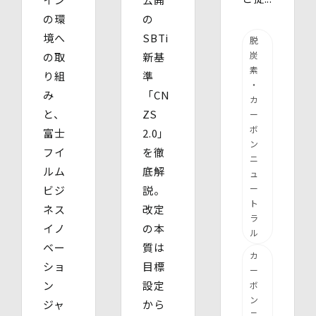
の環
の
境へ
SBTi
脱
炭
の取
新基
素
り組
準
・
み
「CN
カ
と、
ZS
ー
ボ
富士
2.0」
ン
フイ
を徹
ニ
ルム
底解
ュ
ー
ビジ
説。
ト
ネス
改定
ラ
イノ
の本
ル
ベー
質は
カ
ショ
目標
ー
ン
設定
ボ
ン
ジャ
から
ニ