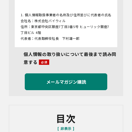
1. 個人情報取扱事業者の名称及び住所並びに代表者の氏名
会社名：株式会社バイウィル
住所：東京都中央区銀座7丁目3番5号 ヒューリック銀座7
丁目ビル 4階
代表者：代表取締役社長 下村雄一郎
2.個人情報保護管理者
個人情報の取り扱いについて最後まで読み同
管理者名：管理部長
意する
連絡先：info@bywill.co.jp
3.利用目的
当社で取り扱う個人情報（個人情報保護法第2条第1項によ
り定義された「個人情報」をいい、以下同様とします。）
の利用目的は以下のとおりです。個人情報の提供は任意で
すが、必要な情報をご提供いただけない場合、適切な対応
ができないことがあります。
なお、当社との通話及びWebミーティングの内容は、ご要
目次
望・お問い合わせ内容・ご意見等の正確な把握、今後の
サービス向上等のために、録音・録画させていただく場合
があります。