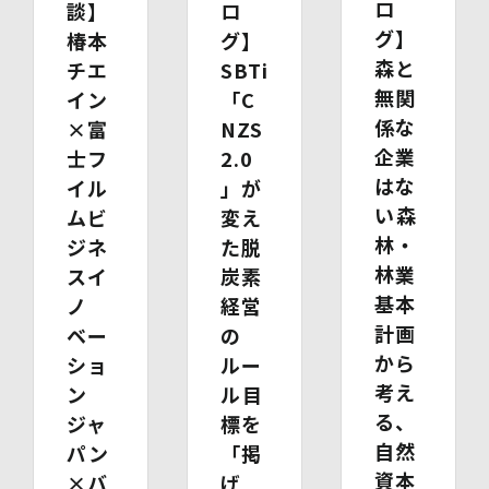
ロ
談】
ロ
(1)開示等の求めのお申し出先
グ】
椿本
グ】
当社は、開示等の依頼を受け、当該依頼が個人情報保護法
に定める要件を満たす場合には、当社の定める手続に従っ
森と
チエ
SBTi
て速やかに対応します。
無関
イン
「C
開示等のお求めについては、以下のお問い合わせ窓口まで
係な
×富
NZS
お申し出ください。
(2)開示等の求めに関するお手続
企業
士フ
2.0
お申し出受付け後、当社「保有個人情報に関する開示等の
はな
イル
」が
請求書」を送付いたします。 ご記入いただいた「請求
い――森
ムビ
書」と「本人確認書類のコピー」、代理人によるお求めの
変え
場合は「代理人であることを確認する書類」を送付してく
林・
ジネ
た脱
ださい。また、各資料に含まれる本籍地情報は都道府県ま
林業
スイ
炭素
でとし、それ以降の情報は黒塗り等の処理をしてくださ
基本
い。
ノ
経営
・ 本人確認書類の写し（運転免許証、パスポート、健康
計画
ベー
の
保険証、住民票、年金手帳等）
から
ショ
ルー
・ 代理人であることを確認する書類
考え
【代理人様が未成年者の法定代理人の場合】
ン
ル――目
・ 代理人様ご本人の本人確認書類の写し
る、
ジャ
標を
・ いずれかの写し（戸籍謄本、住民票（続柄の記載され
自然
パン
「掲
たもの）、その他法定代理権の確認ができる公的書類）
【代理人様が成年被後見人の法定代理人の場合】
資本
×バ
げ