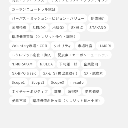
は、当社サービス等のご利用ができない場合があります。
このほか当社では、広告・マーケティング活動のため、第
カーボンニュートラル総研
三者配信事業者が提供するサービスを利用することがあり
パーパス・ミッション・ビジョン・バリュー
伊佐陽介
ます。
国際枠組
S.ENDO
地域GX
GX論点
S.TAKANO
8.Google Analyticsの利用
環境価値売買（クレジット仲介・調達）
当社は、サービス向上のためにGoogle LLC（以下
「Google社」といいます。）の提供するGoogle
Voluntary市場・CDR
クオリティ
市場制度
H.MORI
Analyticsを利用することがあります。Google
Analyticsを利用しますと、Google社又は当社の設定す
J-クレジット創出・購入
脱炭素・カーボンニュートラル
るCookieをもとにして、Google社が利用者様によるサ
N.MURAKAMI
N.UEDA
下村雄一郎
企業動向
イト訪問履歴を収集、記録、分析します。当社は、
Google社からその分析結果を受け取り、利用者様の利用
GX-BPO basic
GX-ETS (排出量取引)
GX・脱炭素
状況等を把握します。Google Analyticsにより収集、記
Scope1
Scope2
Scope3
m-saito
録、分析された利用者様の情報には、特定の個人を識別す
る情報は一切含まれません。また、それらの情報は、
ネイチャーポジティブ
政策
法規制
炭素価格
Google社により同社のプライバシーポリシーに基づいて
管理されます。
炭素市場
環境価値創出支援（クレジット創出支援）
9.第三者配信事業者の広告配信について
Google、Meta（Facebook）、X（Twitter）を含む第
三者配信事業者（以下「第三者配信事業者」といいま