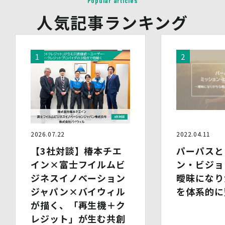
Popular articles
会社名・所属団体等の名称、所属名、役職名等の肩書、氏
人気記事ランキング
名、住所、電話番号、メールアドレス、その他イベント・
セミナーを通じて取得した情報
(3)第三者提供の方法
電話、FAX、電子メール、郵送などの一般的な方法
(4)その他
上記の内容によらない個人情報の第三者提供を行う場合に
は、あらかじめ本人に対し個別具体的な内容を提示して同
意を得ます。
5.委託
当社は、上記利用目的の達成に必要な範囲内において、個
人情報の取扱いの全部又は一部を委託する場合がありま
2026.07.22
2022.04.11
す。個人情報の取扱いを外部に委託する際は、十分な情報
管理水準を確保している委託先を選定するとともに、当該
【3社対談】椿本チエ
パーパスと
委託先には必要かつ適切な監督を行います。
イン×富士フイルムビ
ン・ビジョ
ジネスイノベーション
曖昧になり
6.安全管理措置
当社は、個人情報保護法、個人情報保護方針及び本方針に
ジャパン×バイウィル
を体系的に
従って、個人データ（個人情報保護法第16条第３項により
が描く、「再生機＋ク
定義された「個人データ」をいい、以下同様とします。）
レジット」が生む共創
を適切に取り扱い、正確かつ最新のものとするよう適切な