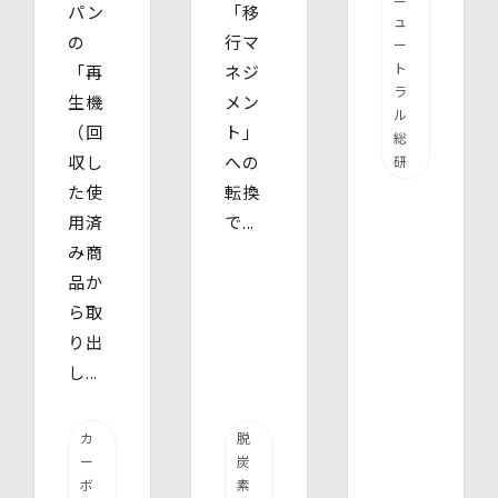
パン
「移
ュ
の
行マ
ー
ト
「再
ネジ
ラ
生機
メン
ル
（回
ト」
総
収し
への
研
た使
転換
用済
で...
み商
品か
ら取
り出
し...
カ
脱
ー
炭
ボ
素