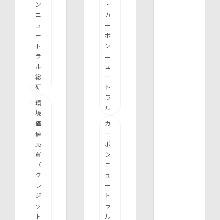
ン
・
ニ
カ
ュ
ー
ー
ボ
ト
ン
ラ
ニ
ル
ュ
総
ー
研
ト
ラ
環
ル
境
価
カ
値
ー
売
ボ
買
ン
（
ニ
ク
ュ
レ
ー
ジ
ト
ッ
ラ
ト
ル