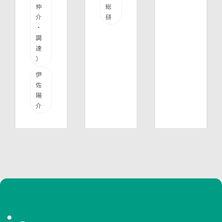
仲
総
介
研
・
調
達
）
伊
佐
陽
介