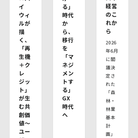
・ 代理人様ご本人の本人確認書類の写し
経営
イ
る」
・ いずれかの写し（成年被後見人であることを証明する
のこ
ウィ
時代
登記事項証明書、その他法定代理権の確認ができる公的書
類）
れか
ルが
か
【委任による代理人様の場合】
ら
描
ら、
・ 委任状
く、
移行
・ ご本人の印鑑証明書（3ヶ月以内に発行されたもの）
2026
・ 委任を受けたご本人の本人確認書類の写し
「再
を
年6月
(3)開示等のご請求の手数料及び徴収方法
生機
「マ
1回のお求めにつき1,000円（紙面でのご請求の場合は、
に閣
＋ク
ネジ
お送りいただく請求書等に郵便為替を同封していただきま
議決
す。その他の方法でご請求いただく場合は、ご請求時にご
レ
メン
定さ
相談させていただきます。）
ジッ
トす
(4)開示等の請求及びお問い合わせ窓口
れた
ト」
個人情報保護管理者
る」
「森
株式会社バイウィル 管理部長
が生
GX
林・
・住所：東京都中央区銀座7丁目3番5号 ヒューリック銀座
む共
時代
7丁目ビル 4階
林業
・連絡先：info@bywill.co.jp
創価
へ
基本
値～
計
【個人情報を与えることの任意性及び当該情報を与えな
ユー
かった場合に生じる結果】
画」
個⼈情報を取得する項⽬は、全てご本⼈によってご提供い