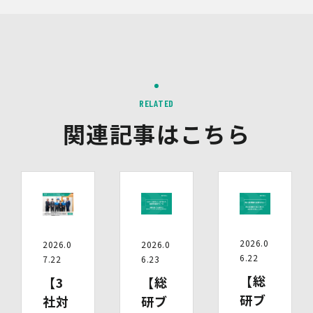
す。）により、インターネット上のさまざまなサイトに当
社の広告が掲載されています。
第三者配信事業者は、Cookie等の識別情報を使用して、
当社のウェブサイトへの訪問・行動履歴情報に基づいて広
告を配信します。また、当社が保有する個人情報と第三者
配信事業者が保有する個人情報について、本人が特定され
ないデータに不可逆変換した上で第三者配信事業者におい
て照合を行い、その結果に基づいて広告を配信することが
RELATED
あります。第三者配信事業者が、これらの情報を広告配信
関連記事はこちら
以外の目的で利用することはありません。
10.保有個人データの開示等
当社の保有個人データについて、利用目的の通知・開示・
内容の訂正・追加又は削除・利用の停止・消去、第三者へ
の提供の停止及び第三者提供記録の開示（以下「開示等」
といいます。）をご希望の場合は、本人又はその代理人か
らのお申し出であることを確認した上で対応いたします。
もし、ご希望の全部又は一部に応じられない場合はその理
2026.0
2026.0
2026.0
由をご説明いたします。
6.22
7.22
6.23
また、当該お申し出によって取得した個人情報は、お申し
【総
【3
【総
出に関する連絡・事務手続に必要な範囲でのみ利用しま
す。
研ブ
社対
研ブ