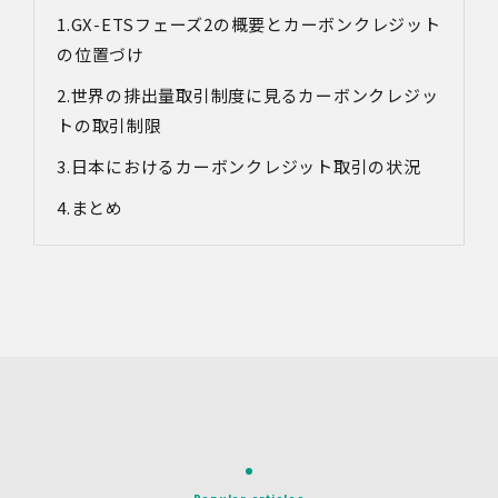
GX-ETSフェーズ2の概要とカーボンクレジット
対象情報
・お問い合わせ時に取得する個人情報
の位置づけ
利用目的
世界の排出量取引制度に見るカーボンクレジッ
・各種お問い合わせに対応するため
トの取引制限
・お問い合わせ対応の品質向上及びお問い合わせ内容等の
正確な把握のため
日本におけるカーボンクレジット取引の状況
・取得した情報を解析又は分析して、当社サービス「環境
価値創出支援」「環境価値売買」「脱炭素コンサルティン
まとめ
グ」「ブランドコンサルティング」の改善・開発を行うた
め
・統計資料の作成のため
4.第三者への提供
当社は、イベントやセミナーにて取得した個人情報につ
き、以下の内容に従って第三者提供を行うことがありま
す。なお、本人の同意がある場合及び法令の定めによる場
合を除いて、以下の内容以外で当社が取り扱う個人情報を
第三者に提供することはありません。
(1)提供先
イベント・セミナーの共催事業者
(2)提供される個人情報の内容