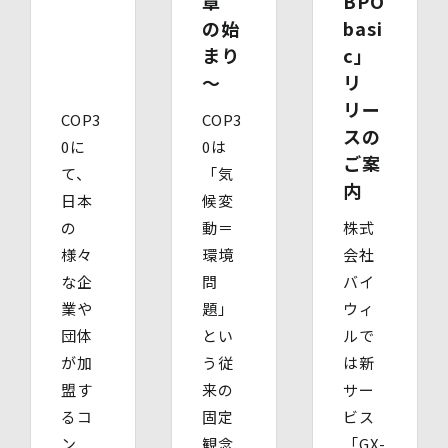
章”
BPO
・ 代理人であることを確認する書類
の始
basi
【代理人様が未成年者の法定代理人の場合】
・ 代理人様ご本人の本人確認書類の写し
まり
c」
・ いずれかの写し（戸籍謄本、住民票（続柄の記載され
～
リ
たもの）、その他法定代理権の確認ができる公的書類）
【代理人様が成年被後見人の法定代理人の場合】
リー
COP3
COP3
・ 代理人様ご本人の本人確認書類の写し
スの
・ いずれかの写し（成年被後見人であることを証明する
0に
0は
ご案
登記事項証明書、その他法定代理権の確認ができる公的書
て、
「気
類）
内
日本
候変
【委任による代理人様の場合】
・ 委任状
の
動＝
株式
・ ご本人の印鑑証明書（3ヶ月以内に発行されたもの）
様々
環境
会社
・ 委任を受けたご本人の本人確認書類の写し
な企
問
バイ
(3)開示等のご請求の手数料及び徴収方法
1回のお求めにつき1,000円（紙面でのご請求の場合は、
業や
題」
ウィ
お送りいただく請求書等に郵便為替を同封していただきま
団体
とい
ルで
す。その他の方法でご請求いただく場合は、ご請求時にご
が加
う従
は新
相談させていただきます。）
(4)開示等の請求及びお問い合わせ窓口
盟す
来の
サー
個人情報保護管理者
るコ
固定
ビス
株式会社バイウィル 管理部長
ン
観念
「GX-
・住所：東京都中央区銀座7丁目3番5号 ヒューリック銀座