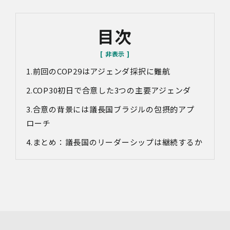
ができないことがあります。
なお、当社との通話及びWebミーティングの内容は、ご要
目次
望・お問い合わせ内容・ご意見等の正確な把握、今後の
サービス向上等のために、録音・録画させていただく場合
があります。
前回のCOP29はアジェンダ採択に難航
対象情報
・お問い合わせ時に取得する個人情報
COP30初日で合意した3つの主要アジェンダ
利用目的
合意の背景には議長国ブラジルの包摂的アプ
・各種お問い合わせに対応するため
ローチ
・お問い合わせ対応の品質向上及びお問い合わせ内容等の
正確な把握のため
まとめ：議長国のリーダーシップは継続するか
・取得した情報を解析又は分析して、当社サービス「環境
価値創出支援」「環境価値売買」「脱炭素コンサルティン
グ」「ブランドコンサルティング」の改善・開発を行うた
め
・統計資料の作成のため
4.第三者への提供
当社は、イベントやセミナーにて取得した個人情報につ
き、以下の内容に従って第三者提供を行うことがありま