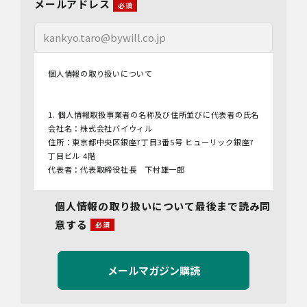
メールアドレス
個人情報の取り扱いについて
1. 個人情報取扱事業者の名称及び住所並びに代表者の氏名
会社名：株式会社バイウィル
住所：東京都中央区銀座7丁目3番5号 ヒューリック銀座7
丁目ビル 4階
代表者：代表取締役社長 下村雄一郎
2.個人情報保護管理者
個人情報の取り扱いについて最後まで読み同
管理者名：管理部長
意する
連絡先：info@bywill.co.jp
3.利用目的
当社で取り扱う個人情報（個人情報保護法第2条第1項によ
り定義された「個人情報」をいい、以下同様とします。）
の利用目的は以下のとおりです。個人情報の提供は任意で
すが、必要な情報をご提供いただけない場合、適切な対応