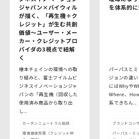
ジャパン×バイウィル
を体系的に
6.安全管理措置
当社は、個人情報保護法、個人情報保護方針及び本方針に
が描く、「再生機＋ク
従って、個人データ（個人情報保護法第16条第３項により
レジット」が生む共創
定義された「個人データ」をいい、以下同様とします。）
価値～ユーザー・メー
を適切に取り扱い、正確かつ最新のものとするよう適切な
処置を講じます。
カー・クレジットプロ
また、個人データの漏えい、滅失又は毀損の防止その他の
パイダの3視点で紐解
個人データの保護のため、個人データを適切かつ安全に管
く
理します。
椿本チェインの環境への取
パーパスとミ
当社は、個人情報を適切に取り扱うため、以下の安全管理
措置を実施します。
り組みと、富士フイルムビ
ジョンの違い
(1)組織的安全管理措置
ジネスイノベーションジャ
にはWhyやWh
・ 個人データの取扱いに関する責任者を定め、報告連絡
パンの「再生機（回収した
Where、H
体制や取扱方法を管理しています。
・ 個人情報の取扱状況について定期的な点検及び監査を
使用済み商品から取り出
系できちん...
実施しています。
し...
(2)人的安全管理措置
・ 個人データの取扱いに関する留意事項について、従業
カーボンニュートラル総研
ブランドコン
員に定期的な研修を実施しています。
・ 個人データについての秘密保持に関する事項を就業規
環境価値売買（クレジット仲
パーパス・ミ
則に規定しています。