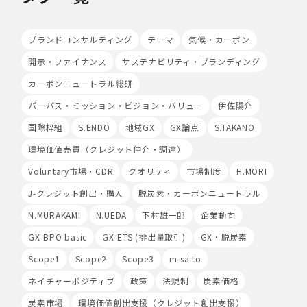
の収集を行うことがあります。また、広告の効果測定のた
め、第三者の運営するツールから当社サイトを訪れる前に
クリックされている広告の情報(クリック日や広告掲載サ
ブランドコンサルティング
テーマ
気候・カーボン
イト等)を取得し、ご提供いただいた個人情報と照合する
場合があります。
開示・ファイナンス
サステナビリティ・ブランディング
Cookieの使用は任意ですが、受け入れを拒否した場合
カーボンニュートラル総研
は、当社サービス等のご利用ができない場合があります。
このほか当社では、広告・マーケティング活動のため、第
パーパス・ミッション・ビジョン・バリュー
伊佐陽介
三者配信事業者が提供するサービスを利用することがあり
国際枠組
S.ENDO
地域GX
GX論点
S.TAKANO
ます。
環境価値売買（クレジット仲介・調達）
8.Google Analyticsの利用
当社は、サービス向上のためにGoogle LLC（以下
Voluntary市場・CDR
クオリティ
市場制度
H.MORI
「Google社」といいます。）の提供するGoogle
J-クレジット創出・購入
脱炭素・カーボンニュートラル
Analyticsを利用することがあります。Google
Analyticsを利用しますと、Google社又は当社の設定す
N.MURAKAMI
N.UEDA
下村雄一郎
企業動向
るCookieをもとにして、Google社が利用者様によるサ
GX-BPO basic
GX-ETS (排出量取引)
GX・脱炭素
イト訪問履歴を収集、記録、分析します。当社は、
Google社からその分析結果を受け取り、利用者様の利用
Scope1
Scope2
Scope3
m-saito
状況等を把握します。Google Analyticsにより収集、記
録、分析された利用者様の情報には、特定の個人を識別す
ネイチャーポジティブ
政策
法規制
炭素価格
る情報は一切含まれません。また、それらの情報は、
炭素市場
環境価値創出支援（クレジット創出支援）
Google社により同社のプライバシーポリシーに基づいて