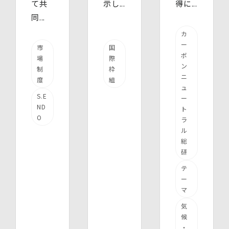
て共
示し...
得に...
同...
カ
ー
市
国
ボ
場
際
ン
制
枠
ニ
度
組
ュ
S.E
ー
ND
ト
O
ラ
ル
総
研
テ
ー
マ
気
候
・