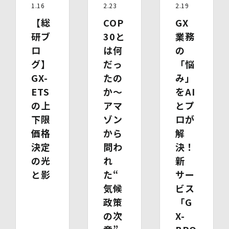
1.16
2.23
2.19
もし、ご希望の全部又は一部に応じられない場合はその理
由をご説明いたします。
【総
COP
GX
また、当該お申し出によって取得した個人情報は、お申し
研ブ
30と
業務
出に関する連絡・事務手続に必要な範囲でのみ利用しま
す。
ロ
は何
の
グ】
だっ
「悩
(1)開示等の求めのお申し出先
GX-
たの
み」
当社は、開示等の依頼を受け、当該依頼が個人情報保護法
に定める要件を満たす場合には、当社の定める手続に従っ
ETS
か～
をAI
て速やかに対応します。
の上
アマ
とプ
開示等のお求めについては、以下のお問い合わせ窓口まで
下限
ゾン
ロが
お申し出ください。
(2)開示等の求めに関するお手続
価格
から
解
お申し出受付け後、当社「保有個人情報に関する開示等の
決定
問わ
決！
請求書」を送付いたします。 ご記入いただいた「請求
の光
れ
新
書」と「本人確認書類のコピー」、代理人によるお求めの
場合は「代理人であることを確認する書類」を送付してく
と影
た“
サー
ださい。また、各資料に含まれる本籍地情報は都道府県ま
気候
ビス
でとし、それ以降の情報は黒塗り等の処理をしてくださ
政策
「G
い。
・ 本人確認書類の写し（運転免許証、パスポート、健康
の次
X-
保険証、住民票、年金手帳等）