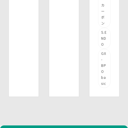
カ
ー
ボ
ン
S.E
ND
O
GX
-
BP
O
ba
sic