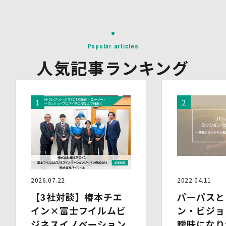
す。なお、本人の同意がある場合及び法令の定めによる場
合を除いて、以下の内容以外で当社が取り扱う個人情報を
第三者に提供することはありません。
(1)提供先
Popular articles
イベント・セミナーの共催事業者
(2)提供される個人情報の内容
人気記事ランキング
会社名・所属団体等の名称、所属名、役職名等の肩書、氏
名、住所、電話番号、メールアドレス、その他イベント・
セミナーを通じて取得した情報
(3)第三者提供の方法
電話、FAX、電子メール、郵送などの一般的な方法
(4)その他
上記の内容によらない個人情報の第三者提供を行う場合に
は、あらかじめ本人に対し個別具体的な内容を提示して同
意を得ます。
5.委託
当社は、上記利用目的の達成に必要な範囲内において、個
2026.07.22
2022.04.11
人情報の取扱いの全部又は一部を委託する場合がありま
【3社対談】椿本チエ
パーパスと
す。個人情報の取扱いを外部に委託する際は、十分な情報
管理水準を確保している委託先を選定するとともに、当該
イン×富士フイルムビ
ン・ビジョ
委託先には必要かつ適切な監督を行います。
ジネスイノベーション
曖昧になり