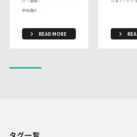
介・調達）
ジョン・バリ
(3)物理的安全管理措置
伊佐陽介
・個人データを取扱う区域において、従業員の入退室管理
及び持ち込む機器等の制限を行うとともに、権限を有しな
い者による個人データの閲覧を防止する措置を講じていま
す。
READ MORE
REA
・個人データを取り扱う機器、電子媒体及び書類等の盗難
又は紛失等を防止するための措置を講じています。
・事務所内外の移動を含め、個人情報を取り扱う機器、電
子媒体及び書類等を持ち運ぶ場合、容易に個人情報が判明
しないよう措置を実施いたします。
(4)技術的安全管理措置
・アクセス制御を実施して、担当者及び取扱う個人情報
データベース等の範囲を限定しています。
・個人データを取り扱う情報システムについて、外部から
の不正アクセス又は不正ソフトウェアから保護する仕組み
を導入しています。
7.本人が容易に認識できない方法による個人情報の取り扱
い
当社は、最適なサービスの提供と利便性の向上を目的とし
て、Cookieの使用並びに利用者様のIPアドレス、アクセ
タグ一覧
ス回数、ご利用ブラウザ及びOSその他利用端末等の情報