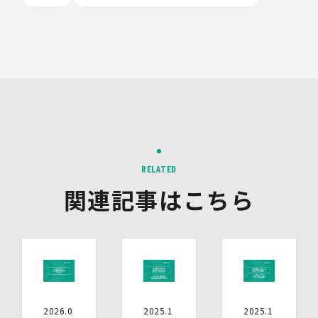
管理されます。
9.第三者配信事業者の広告配信について
Google、Meta（Facebook）、X（Twitter）を含む第
三者配信事業者（以下「第三者配信事業者」といいま
す。）により、インターネット上のさまざまなサイトに当
社の広告が掲載されています。
第三者配信事業者は、Cookie等の識別情報を使用して、
当社のウェブサイトへの訪問・行動履歴情報に基づいて広
告を配信します。また、当社が保有する個人情報と第三者
配信事業者が保有する個人情報について、本人が特定され
RELATED
ないデータに不可逆変換した上で第三者配信事業者におい
て照合を行い、その結果に基づいて広告を配信することが
関連記事はこちら
あります。第三者配信事業者が、これらの情報を広告配信
以外の目的で利用することはありません。
10.保有個人データの開示等
当社の保有個人データについて、利用目的の通知・開示・
内容の訂正・追加又は削除・利用の停止・消去、第三者へ
の提供の停止及び第三者提供記録の開示（以下「開示等」
といいます。）をご希望の場合は、本人又はその代理人か
2026.0
2025.1
2025.1
らのお申し出であることを確認した上で対応いたします。