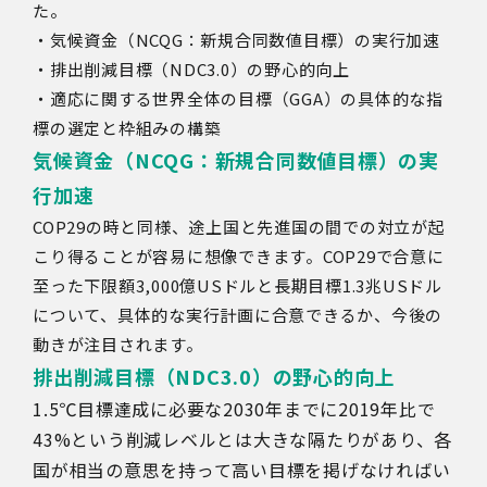
た。
・気候資金（NCQG：新規合同数値目標）の実行加速
・排出削減目標（NDC3.0）の野心的向上
・適応に関する世界全体の目標（GGA）の具体的な指
標の選定と枠組みの構築
気候資金（NCQG：新規合同数値目標）の実
行加速
COP29の時と同様、途上国と先進国の間での対立が起
こり得ることが容易に想像できます。COP29で合意に
至った下限額3,000億USドルと長期目標1.3兆USドル
について、具体的な実行計画に合意できるか、今後の
動きが注目されます。
排出削減目標（NDC3.0）の野心的向上
1.5
℃目標達成に必要な
2030
年までに
2019
年比で
43%
という削減レベルとは大きな隔たりがあり、各
国が相当の意思を持って高い目標を掲げなければい