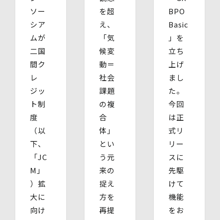
7丁目ビル 4階
ソー
を超
BPO
・連絡先：info@bywill.co.jp
シア
え、
Basic
ムが
「気
」を
【個人情報を与えることの任意性及び当該情報を与えな
かった場合に生じる結果】
二国
候変
立ち
個⼈情報を取得する項⽬は、全てご本⼈によってご提供い
間ク
動＝
上げ
ただくものです。
レ
社会
まし
ただし、必要な項⽬をいただけない場合、利⽤⽬的に記載
の諸⼿続⼜は処理に⽀障が⽣じる可能性があります。
ジッ
課題
た。
ト制
の複
今回
度
合
は正
（以
体」
式リ
下、
とい
リー
「JC
う元
スに
M」
来の
先駆
）拡
捉え
けて
大に
方を
機能
向け
再提
をお