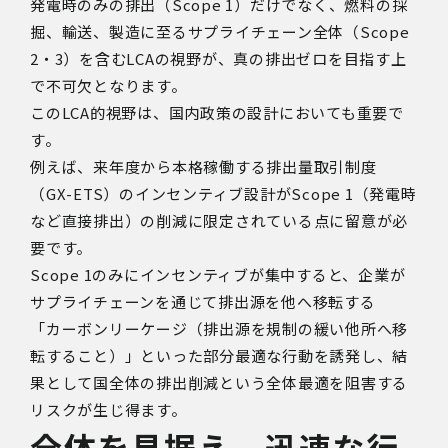
発電時のみの排出（Scope 1）だけでなく、燃料の採
掘、輸送、製造に至るサプライチェーン全体（Scope
2・3）を含むLCAの視野が、真の排出ゼロを目指す上
で不可欠となります。
このLCA的視野は、国内政策の設計においても重要で
す。
例えば、来年度から本格稼働する排出量取引制度
（GX-ETS）のインセンティブ設計がScope 1（発電時
など直接排出）の削減に限定されている点に留意が必
要です。
Scope 1のみにインセンティブが集中すると、企業が
サプライチェーンを通じて排出源を他へ移転する
「カーボンリーケージ（排出源を規制の緩い他所へ移
転すること）」といった部分最適な行動を誘発し、結
果として国全体の排出削減という全体最適を阻害する
リスクが生じ得ます。
全体を見据え、迅速な行