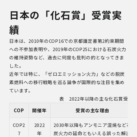
日本の「化石賞」受賞実
績
日本は、2010年のCOP16での京都議定書第2約束期間
への不参加表明や、2019年のCOP25における石炭火力
の維持姿勢など、過去に何度も批判の的となってきま
した。
近年では特に、「ゼロエミッション火力」などの脱炭
素燃料への移行戦略を巡る論争が国際的な注目を集め
ています。
表 2022年以降の主な化石賞受賞
COP
開催年
受賞の主な理由
COP2
2022
2030年以降もアンモニア混焼など石
7
年
炭火力の延命ともいえる誤った解決