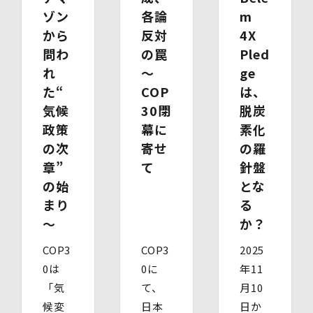
(2)開示等の求めに関するお手続
ゾン
各論
m
お申し出受付け後、当社「保有個人情報に関する開示等の
から
反対
4X
請求書」を送付いたします。 ご記入いただいた「請求
問わ
の罠
Pled
書」と「本人確認書類のコピー」、代理人によるお求めの
場合は「代理人であることを確認する書類」を送付してく
れ
～
ge
ださい。また、各資料に含まれる本籍地情報は都道府県ま
た“
COP
は、
でとし、それ以降の情報は黒塗り等の処理をしてくださ
気候
30閉
脱炭
い。
・ 本人確認書類の写し（運転免許証、パスポート、健康
政策
幕に
素化
保険証、住民票、年金手帳等）
の次
寄せ
の羅
・ 代理人であることを確認する書類
章”
て
針盤
【代理人様が未成年者の法定代理人の場合】
・ 代理人様ご本人の本人確認書類の写し
の始
とな
・ いずれかの写し（戸籍謄本、住民票（続柄の記載され
まり
る
たもの）、その他法定代理権の確認ができる公的書類）
【代理人様が成年被後見人の法定代理人の場合】
～
か？
・ 代理人様ご本人の本人確認書類の写し
・ いずれかの写し（成年被後見人であることを証明する
COP3
COP3
2025
登記事項証明書、その他法定代理権の確認ができる公的書
0は
0に
年11
類）
「気
て、
月10
【委任による代理人様の場合】
・ 委任状
候変
日本
日か