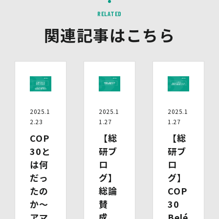
ないデータに不可逆変換した上で第三者配信事業者におい
て照合を行い、その結果に基づいて広告を配信することが
RELATED
あります。第三者配信事業者が、これらの情報を広告配信
関連記事はこちら
以外の目的で利用することはありません。
10.保有個人データの開示等
当社の保有個人データについて、利用目的の通知・開示・
内容の訂正・追加又は削除・利用の停止・消去、第三者へ
の提供の停止及び第三者提供記録の開示（以下「開示等」
といいます。）をご希望の場合は、本人又はその代理人か
らのお申し出であることを確認した上で対応いたします。
もし、ご希望の全部又は一部に応じられない場合はその理
2025.1
2025.1
2025.1
由をご説明いたします。
2.23
1.27
1.27
また、当該お申し出によって取得した個人情報は、お申し
COP
【総
【総
出に関する連絡・事務手続に必要な範囲でのみ利用しま
す。
30と
研ブ
研ブ
は何
ロ
ロ
(1)開示等の求めのお申し出先
だっ
グ】
グ】
当社は、開示等の依頼を受け、当該依頼が個人情報保護法
に定める要件を満たす場合には、当社の定める手続に従っ
たの
総論
COP
て速やかに対応します。
か～
賛
30
開示等のお求めについては、以下のお問い合わせ窓口まで
アマ
成、
Belé
お申し出ください。