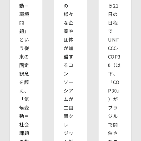
・ ご本人の印鑑証明書（3ヶ月以内に発行されたもの）
動＝
の
ら21
・ 委任を受けたご本人の本人確認書類の写し
環境
様々
日の
(3)開示等のご請求の手数料及び徴収方法
1回のお求めにつき1,000円（紙面でのご請求の場合は、
問
な企
日程
お送りいただく請求書等に郵便為替を同封していただきま
題」
業や
で
す。その他の方法でご請求いただく場合は、ご請求時にご
とい
団体
UNF
相談させていただきます。）
(4)開示等の請求及びお問い合わせ窓口
う従
が加
CCC-
個人情報保護管理者
来の
盟す
COP3
株式会社バイウィル 管理部長
固定
るコ
0（以
・住所：東京都中央区銀座7丁目3番5号 ヒューリック銀座
7丁目ビル 4階
観念
ン
下、
・連絡先：info@bywill.co.jp
を超
ソー
「CO
え、
シア
P30」
【個人情報を与えることの任意性及び当該情報を与えな
かった場合に生じる結果】
「気
ムが
）が
個⼈情報を取得する項⽬は、全てご本⼈によってご提供い
候変
二国
ブラ
ただくものです。
動＝
間ク
ジル
ただし、必要な項⽬をいただけない場合、利⽤⽬的に記載
の諸⼿続⼜は処理に⽀障が⽣じる可能性があります。
社会
レ
で開
課題
ジッ
催さ