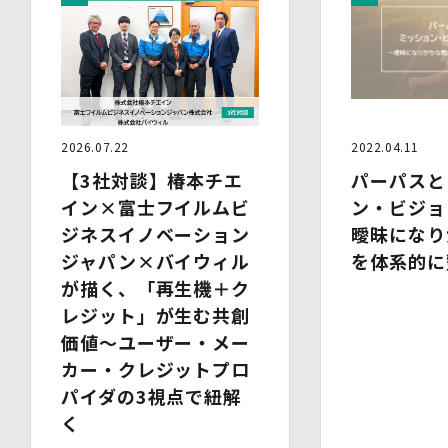
上記の内容によらない個人情報の第三者提供を行う場合に
は、あらかじめ本人に対し個別具体的な内容を提示して同
意を得ます。
5.委託
当社は、上記利用目的の達成に必要な範囲内において、個
人情報の取扱いの全部又は一部を委託する場合がありま
2026.07.22
2022.04.11
す。個人情報の取扱いを外部に委託する際は、十分な情報
管理水準を確保している委託先を選定するとともに、当該
【3社対談】椿本チエ
パーパスと
委託先には必要かつ適切な監督を行います。
イン×富士フイルムビ
ン・ビジョ
ジネスイノベーション
曖昧になり
6.安全管理措置
当社は、個人情報保護法、個人情報保護方針及び本方針に
ジャパン×バイウィル
を体系的に
従って、個人データ（個人情報保護法第16条第３項により
が描く、「再生機＋ク
定義された「個人データ」をいい、以下同様とします。）
レジット」が生む共創
を適切に取り扱い、正確かつ最新のものとするよう適切な
処置を講じます。
価値～ユーザー・メー
また、個人データの漏えい、滅失又は毀損の防止その他の
カー・クレジットプロ
個人データの保護のため、個人データを適切かつ安全に管
パイダの3視点で紐解
理します。
く
当社は、個人情報を適切に取り扱うため、以下の安全管理