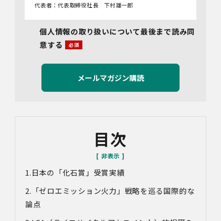
代表者：代表取締役社長 下村雄一郎
2.個人情報保護管理者
個人情報の取り扱いについて最後まで読み同
管理者名：管理部長
意する
連絡先：info@bywill.co.jp
3.利用目的
当社で取り扱う個人情報（個人情報保護法第2条第1項によ
り定義された「個人情報」をいい、以下同様とします。）
の利用目的は以下のとおりです。個人情報の提供は任意で
すが、必要な情報をご提供いただけない場合、適切な対応
ができないことがあります。
なお、当社との通話及びWebミーティングの内容は、ご要
目次
望・お問い合わせ内容・ご意見等の正確な把握、今後の
サービス向上等のために、録音・録画させていただく場合
があります。
日本の「化石賞」受賞実績
対象情報
・お問い合わせ時に取得する個人情報
「ゼロエミッション火力」戦略を巡る国際的な
利用目的
論点
・各種お問い合わせに対応するため