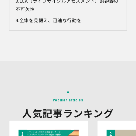
LCA（ライフサイクルアセスメント）的視野の
・お問い合わせ対応の品質向上及びお問い合わせ内容等の
正確な把握のため
不可欠性
・取得した情報を解析又は分析して、当社サービス「環境
価値創出支援」「環境価値売買」「脱炭素コンサルティン
全体を見据え、迅速な行動を
グ」「ブランドコンサルティング」の改善・開発を行うた
め
・統計資料の作成のため
4.第三者への提供
当社は、イベントやセミナーにて取得した個人情報につ
き、以下の内容に従って第三者提供を行うことがありま
す。なお、本人の同意がある場合及び法令の定めによる場
合を除いて、以下の内容以外で当社が取り扱う個人情報を
第三者に提供することはありません。
(1)提供先
イベント・セミナーの共催事業者
(2)提供される個人情報の内容
Popular articles
会社名・所属団体等の名称、所属名、役職名等の肩書、氏
人気記事ランキング
名、住所、電話番号、メールアドレス、その他イベント・
セミナーを通じて取得した情報
(3)第三者提供の方法
電話、FAX、電子メール、郵送などの一般的な方法
(4)その他