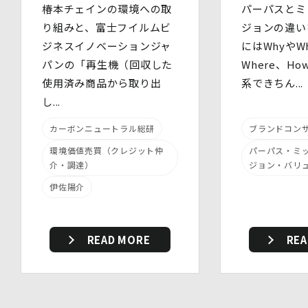
措置を実施します。
椿本チェインの環境への取
パーパスとミ
(1)組織的安全管理措置
り組みと、富士フイルムビ
ジョンの違い
・ 個人データの取扱いに関する責任者を定め、報告連絡
ジネスイノベーションジャ
にはWhyやWh
体制や取扱方法を管理しています。
・ 個人情報の取扱状況について定期的な点検及び監査を
パンの「再生機（回収した
Where、H
実施しています。
使用済み商品から取り出
系できちん...
(2)人的安全管理措置
し...
・ 個人データの取扱いに関する留意事項について、従業
員に定期的な研修を実施しています。
・ 個人データについての秘密保持に関する事項を就業規
カーボンニュートラル総研
ブランドコン
則に規定しています。
環境価値売買（クレジット仲
パーパス・ミ
(3)物理的安全管理措置
介・調達）
ジョン・バリ
・個人データを取扱う区域において、従業員の入退室管理
及び持ち込む機器等の制限を行うとともに、権限を有しな
伊佐陽介
い者による個人データの閲覧を防止する措置を講じていま
す。
・個人データを取り扱う機器、電子媒体及び書類等の盗難
又は紛失等を防止するための措置を講じています。
READ MORE
REA
・事務所内外の移動を含め、個人情報を取り扱う機器、電
子媒体及び書類等を持ち運ぶ場合、容易に個人情報が判明
しないよう措置を実施いたします。
(4)技術的安全管理措置
・アクセス制御を実施して、担当者及び取扱う個人情報