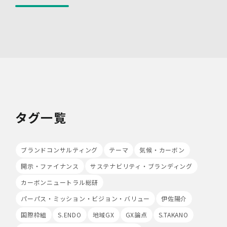
データベース等の範囲を限定しています。
・個人データを取り扱う情報システムについて、外部から
の不正アクセス又は不正ソフトウェアから保護する仕組み
を導入しています。
7.本人が容易に認識できない方法による個人情報の取り扱
い
当社は、最適なサービスの提供と利便性の向上を目的とし
て、Cookieの使用並びに利用者様のIPアドレス、アクセ
ス回数、ご利用ブラウザ及びOSその他利用端末等の情報
の収集を行うことがあります。また、広告の効果測定のた
タグ一覧
め、第三者の運営するツールから当社サイトを訪れる前に
クリックされている広告の情報(クリック日や広告掲載サ
イト等)を取得し、ご提供いただいた個人情報と照合する
ブランドコンサルティング
テーマ
気候・カーボン
場合があります。
Cookieの使用は任意ですが、受け入れを拒否した場合
開示・ファイナンス
サステナビリティ・ブランディング
は、当社サービス等のご利用ができない場合があります。
このほか当社では、広告・マーケティング活動のため、第
カーボンニュートラル総研
三者配信事業者が提供するサービスを利用することがあり
パーパス・ミッション・ビジョン・バリュー
伊佐陽介
ます。
国際枠組
S.ENDO
地域GX
GX論点
S.TAKANO
8.Google Analyticsの利用