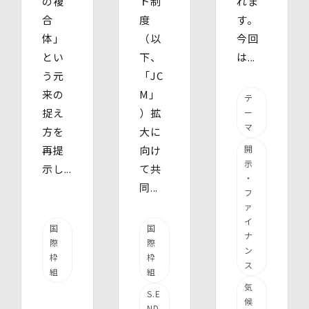
の複
ト制
れま
合
度
す。
体」
（以
今回
とい
下、
は...
う元
「JC
来の
M」
テ
捉え
）拡
ー
マ
方を
大に
再提
向け
開
示
示し...
て共
・
同...
フ
ァ
イ
国
国
ナ
際
際
ン
枠
枠
ス
組
組
気
S.E
候
ND