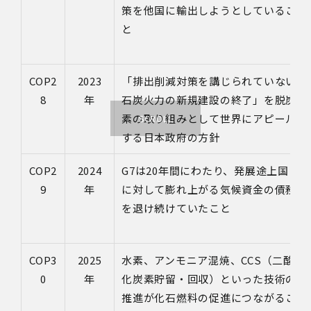
策を他国に輸出しようとしているこ
と
COP2
2023
「排出削減対策を講じられていない
8
年
石炭火力の新規建設の終了」を脱炭
素の取り組みとして世界にアピール
する日本政府の方針
COP2
2024
G7は20年間にわたり、発展途上国
9
年
に対して膨れ上がる気候資金の債務
を退け続けていたこと
COP3
2025
水素、アンモニア混焼、CCS（二酸
0
年
化炭素貯留・回収）といった技術の
推進が化石燃料の促進につながるこ