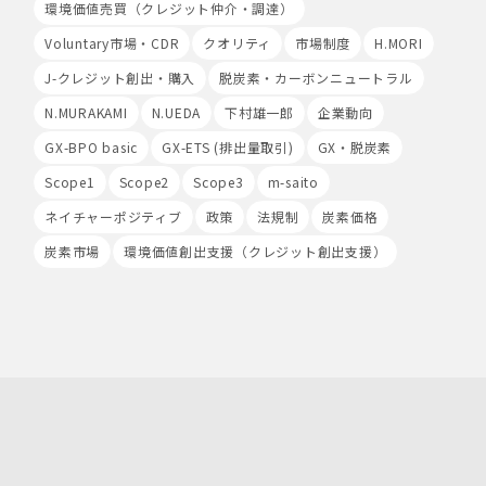
環境価値売買（クレジット仲介・調達）
当社は、サービス向上のためにGoogle LLC（以下
「Google社」といいます。）の提供するGoogle
Voluntary市場・CDR
クオリティ
市場制度
H.MORI
Analyticsを利用することがあります。Google
Analyticsを利用しますと、Google社又は当社の設定す
J-クレジット創出・購入
脱炭素・カーボンニュートラル
るCookieをもとにして、Google社が利用者様によるサ
N.MURAKAMI
N.UEDA
下村雄一郎
企業動向
イト訪問履歴を収集、記録、分析します。当社は、
Google社からその分析結果を受け取り、利用者様の利用
GX-BPO basic
GX-ETS (排出量取引)
GX・脱炭素
状況等を把握します。Google Analyticsにより収集、記
Scope1
Scope2
Scope3
m-saito
録、分析された利用者様の情報には、特定の個人を識別す
る情報は一切含まれません。また、それらの情報は、
ネイチャーポジティブ
政策
法規制
炭素価格
Google社により同社のプライバシーポリシーに基づいて
管理されます。
炭素市場
環境価値創出支援（クレジット創出支援）
9.第三者配信事業者の広告配信について
Google、Meta（Facebook）、X（Twitter）を含む第
三者配信事業者（以下「第三者配信事業者」といいま
す。）により、インターネット上のさまざまなサイトに当
社の広告が掲載されています。
第三者配信事業者は、Cookie等の識別情報を使用して、
当社のウェブサイトへの訪問・行動履歴情報に基づいて広
告を配信します。また、当社が保有する個人情報と第三者
配信事業者が保有する個人情報について、本人が特定され