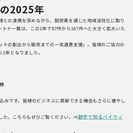
ルの
2025
年
様との連携を深めながら、脱炭素を通じた地域活性化に取り
ートナー数は、この
1
年で97
件から167
件
へ
と大きく拡大いた
ットの創出から販売までの一気通貫支援」。皆様のご協力の
た
1
年となりました。
8件
込みです。皆様のビジネスに貢献できる機会もさらに増やし
数字で知るバイウィ
した。こちらもぜひご覧ください。⇒