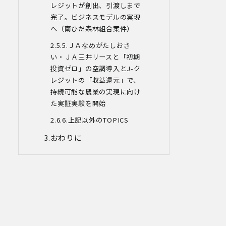
た個人情報につき、以下の内容に従って
レジットが創出、引渡しまで
第三者提供を行うことがあります。な
完了。ビジネスモデルの実現
お、本人の同意がある場合及び法令の定
へ（南ひだ森林組合案件）
めによる場合を除いて、以下の内容以外
で当社が取り扱う個人情報を第三者に提
5.
ＪＡなめがたしおさ
供することはありません。
い・ＪＡ三井リースと「初期
(1)提供先
投資ゼロ」の空調導入とJ-ク
イベント・セミナーの共催事業者
レジットの「収益還元」で、
(2)提供される個人情報の内容
持続可能な農業の実現に向け
会社名・所属団体等の名称、所属名、役
職名等の肩書、氏名、住所、電話番号、
た実証実験を開始
メールアドレス、その他イベント・セミ
6.上記以外のTOPICS
ナーを通じて取得した情報
(3)第三者提供の方法
おわりに
電話、FAX、電子メール、郵送などの一般
的な方法
(4)その他
上記の内容によらない個人情報の第三者
提供を行う場合には、あらかじめ本人に
対し個別具体的な内容を提示して同意を
得ます。
5.委託