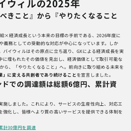
イウィルの2025年
るべきこと』から『やりたくなること
給×経済成長という本来の目標の手前である、
2026
年度に
や義務としての受動的な対応が中心になっています。しか
。バイウィルはその原点に立ち返り、
GX
による経済成長を実
中に埋もれたその価値を見出し、経済価値として取引可能な
から、「やりたくなること」へ。前向きに取り組める未来を
業」に変える共創者であり続けること
を宣言しました。
ンドでの調達額は総額6
億円、累計資
実施しました。これにより、サービスの生産性向上、対応エ
を強化し、皆様へより質の高いサービスを提供できる体制を
累計30億円を調達