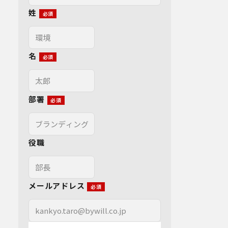
姓
名
部署
役職
メールアドレス