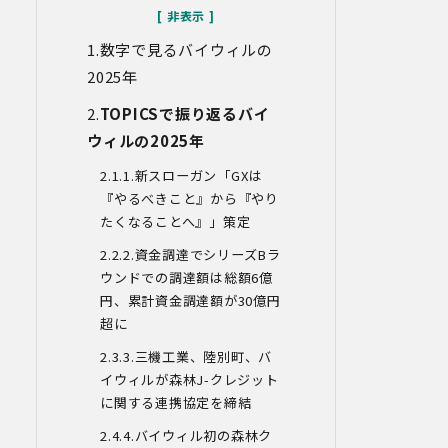
なお、当社との通話及びWebミーティン
グの内容は、ご要望・お問い合わせ内
数字で見るバイウィルの
容・ご意見等の正確な把握、今後のサー
ビス向上等のために、録音・録画させて
2025
年
いただく場合があります。
TOPICSで振り返るバイ
対象情報
ウィルの2025年
・お問い合わせ時に取得する個人情報
1.新スローガン「GX
は
利用目的
『やるべきこと』から『やり
・各種お問い合わせに対応するため
たくなることへ』」策定
・お問い合わせ対応の品質向上及びお問
い合わせ内容等の正確な把握のため
2.資金調達でシリーズB
ラ
・取得した情報を解析又は分析して、当
ウンドでの調達額は総額6
億
社サービス「環境価値創出支援」「環境
円、累計資金調達額が30
億円
価値売買」「脱炭素コンサルティング」
超に
「ブランドコンサルティング」の改善・
開発を行うため
3.
三機工業、陸別町、バ
・統計資料の作成のため
イウィルが森林J-クレジット
に関する連携協定を締結
4.第三者への提供
当社は、イベントやセミナーにて取得し
4.バイウィル初の森林ク