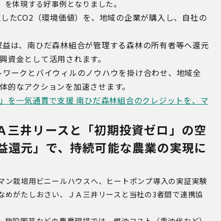
」を体現する好事例となりました。
収した
CO2
（環境価値）を、地域の企業が購入し、自社の
収益は、南ひだ森林組合が管理する森林の所有者等へ還元
興資金として活用されます。
トワークとバイウィルのノウハウを掛け合わせ、地域全
体的なアクションを加速させます。
消」を一気通貫で支援 南ひだ森林組合のクレジットを、マ
Ａ三井リースと「初期投資ゼロ」の空
収益還元」で、持続可能な農業の実現に
マン栽培用ビニールハウスへ、ヒートポンプ導入の実証実験
なめがたしおさい、ＪＡ三井リースと当社の3者間で連携協
、施設園芸などの農業現場では、燃油コスト（重油代など）