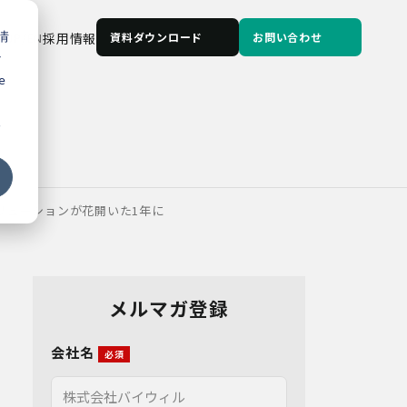
情
JP
/
EN
採用情報
資料ダウンロード
お問い合わせ
な
e
る
リューションが花開いた1年に
メルマガ登録
会社名