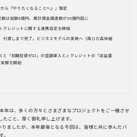
』から『やりたくなることへ』」策定
達額は総額6
億円、累計資金調達額が30
億円超に
J-クレジットに関する連携協定を締結
出、引渡しまで完了。ビジネスモデルの実現へ（南ひだ森林組
スと「初期投資ゼロ」の空調導入とJ-クレジットの「収益還
証実験を開始
本年は、多くの方々とさまざまなプロジェクトをご一緒させ
したこと、厚く御礼申し上げます。
いりましたが、本年最後となる今回は、皆様と共に歩んだバ
す。