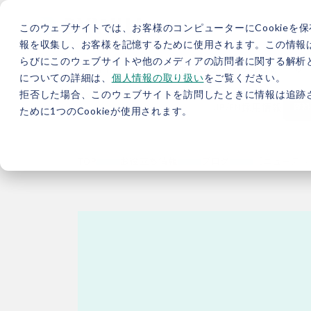
このウェブサイトでは、お客様のコンピューターにCookieを保
報を収集し、お客様を記憶するために使用されます。この情報
らびにこのウェブサイトや他のメディアの訪問者に関する解析と
5分で分かるバイウィル
カーボンニュートラル総研
サ
についての詳細は、
個人情報の取り扱い
をご覧ください。
拒否した場合、このウェブサイトを訪問したときに情報は追跡
JP
/
EN
採用情報
資料
ために1つのCookieが使用されます。
TOP
お役立ち情報
ブログ
【ニュースレ