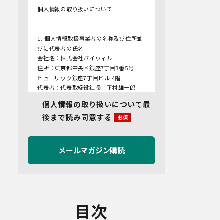
個人情報の取り扱いについて
1. 個人情報取扱事業者の名称及び住所並
びに代表者の氏名
会社名：株式会社バイウィル
住所：東京都中央区銀座7丁目3番5号
ヒューリック銀座7丁目ビル 4階
代表者：代表取締役社長 下村雄一郎
個人情報の取り扱いについて最
2.個人情報保護管理者
後まで読み同意する
管理者名：管理部長
連絡先：info@bywill.co.jp
3.利用目的
当社で取り扱う個人情報（個人情報保護
法第2条第1項により定義された「個人情
報」をいい、以下同様とします。）の利
用目的は以下のとおりです。個人情報の
提供は任意ですが、必要な情報をご提供
目次
いただけない場合、適切な対応ができな
いことがあります。