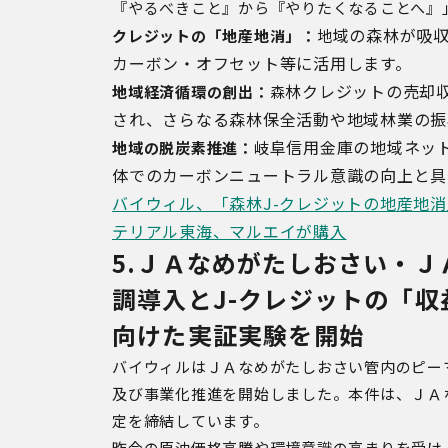
『やるべきこと』から『やりたくなることへ』
域の森林が
吸
クレジットの「地産地消」：
地
カーボン・オフセット等に活用します。
林クレジットの売却
地域経済循環の創出：
森
され、さらなる森林保全活動や地域林業の振
阜信用金庫の地域ネッ
地域の脱炭素推進：
岐
体でのカーボンニュートラル意識の向上と具
バイウィル、「森林J-クレジットの地産地
テリアル東海、マルエイが購入
5.
ＪＡなめがたしおさい・Ｊ
調導入とJ-クレジットの「
向けた実証実験を開始
バイウィルはＪＡなめがたしおさい管内のピー
及び事業化推進を開始しました。本件は、ＪＡ
定を締結しています。
昨今の原油価格高騰や環境意識の高まりを受け