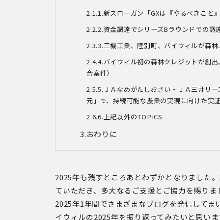
1.新スローガン「GX
は『やるべきこと
2.資金調達でシリーズB
ラウンドでの調
3.
三機工業、陸別町、バイウィルが森林
4.バイウィル初の森林クレジットが創
合案件）
5.
ＪＡなめがたしおさい・ＪＡ三井リー
元」で、持続可能な農業の実現に向けた実
6.上記以外のTOPICS
おわりに
2025
年も残すところあとわずかとなりました。
ていただき、多大なるご支援とご協力を賜りま
2025
年
1
年間でさまざまなブログを発信してま
イウィルの
2025
年を振り返ってみたいと思いま