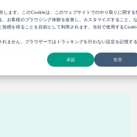
存します。このCookieは、このウェブサイトでのやり取りに関する
は、お客様のブラウジング体験を改善し、カスタマイズすること、
指標を得ることを目的として利用されます。当社で使用するCooki
ービス紹介
事例紹介
新着情報
セミナー
お役立ち情報
会社概要
されません。ブラウザーではトラッキングを行わない設定を記憶す
ダウンロード
お問い合わせ
承諾
拒否
ター】2025年は、「地域パートナーシップの拡大」に加え、具体的なソ