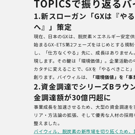
TOPICSで振り返るバ
1.新スローガン「GX
は『や
へ』」策定
現在、日本の
GX
は、脱炭素×エネルギー安定供
始まる
GX-ETS
第
2
フェーズをはじめとする規制
し、「仕方なくやる」先に、成長はありません
現します。その鍵は「環境価値」。企業活動の
カタチに変えることで、
GX
を「やるべきこと」
創ります。バイウィルは、
「環境価値」を「事
2.資金調達でシリーズB
ラウ
金調達額が30
億円超に
事業成長を加速させるため、大型の資金調達を
リア・方法論の拡張、そして優秀な人材の採用
整えました。
バイウィル、脱炭素の新市場を切り拓くため、