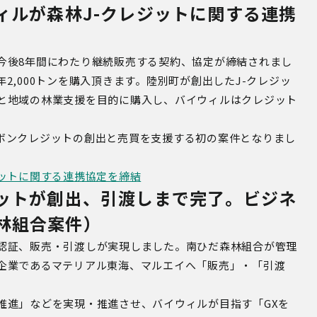
ィルが森林J-クレジットに関する連携
今後
8
年間にわたり継続販売する契約、協定が締結されまし
年
2,000
トンを購入頂きます。陸別町が創出した
J-
クレジッ
と地域の林業支援を目的に購入し、バイウィルはクレジット
ボンクレジットの創出と売買を支援する初の案件となりまし
ジットに関する連携協定を締結
ジットが創出、引渡しまで完了。ビジネ
林組合案件）
認証、販売・引渡しが実現しました。南ひだ森林組合が管理
企業であるマテリアル東海、マルエイへ「販売」・「引渡
推進」などを実現・推進させ、バイウィルが目指す「
GX
を