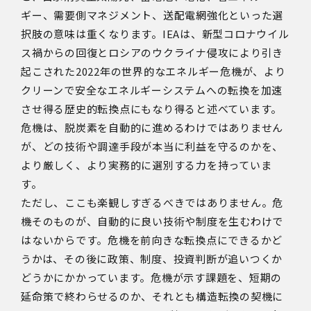
ギー、需要側マネジメント、送配電網強化といった選
択肢の意味は重くなります。
IEA
は、新型コロナウイル
ス禍からの回復とロシアのウクライナ侵攻により引き
起こされた
2022
年の世界的なエネルギー危機が、より
クリーンで安全なエネルギーシステムへの転換を加速
させ得る歴史的転換点にもなり得ると述べています。
危機は、脱炭素を自動的に進めるわけではありません
が、どの技術や調達手段が本当に利益を守るのかを、
より厳しく、より実務的に選別する力を持っていま
す。
ただし、ここも楽観しすぎるべきではありません。危
機そのものが、自動的に良い技術や制度を生むわけで
はないからです。危機を前向きな転換点にできるかど
うかは、その後に政策、制度、投資判断が追いつくか
どうかにかかっています。危機が示す課題を、短期の
延命策で終わらせるのか、それとも構造転換の契機に