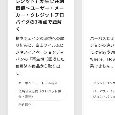
レジット」が生む共創
(3)物理的安全管理措置
価値～ユーザー・メー
・個人データを取扱う区域において、従業員の入退室管理
カー・クレジットプロ
及び持ち込む機器等の制限を行うとともに、権限を有しな
い者による個人データの閲覧を防止する措置を講じていま
パイダの3視点で紐解
す。
く
・個人データを取り扱う機器、電子媒体及び書類等の盗難
又は紛失等を防止するための措置を講じています。
椿本チェインの環境への取
パーパスとミ
・事務所内外の移動を含め、個人情報を取り扱う機器、電
り組みと、富士フイルムビ
ジョンの違い
子媒体及び書類等を持ち運ぶ場合、容易に個人情報が判明
しないよう措置を実施いたします。
ジネスイノベーションジャ
にはWhyやWh
(4)技術的安全管理措置
パンの「再生機（回収した
Where、H
・アクセス制御を実施して、担当者及び取扱う個人情報
使用済み商品から取り出
系できちん...
データベース等の範囲を限定しています。
・個人データを取り扱う情報システムについて、外部から
し...
の不正アクセス又は不正ソフトウェアから保護する仕組み
を導入しています。
カーボンニュートラル総研
ブランドコン
環境価値売買（クレジット仲
パーパス・ミ
7.本人が容易に認識できない方法による個人情報の取り扱
い
介・調達）
ジョン・バリ
当社は、最適なサービスの提供と利便性の向上を目的とし
伊佐陽介
て、Cookieの使用並びに利用者様のIPアドレス、アクセ
ス回数、ご利用ブラウザ及びOSその他利用端末等の情報