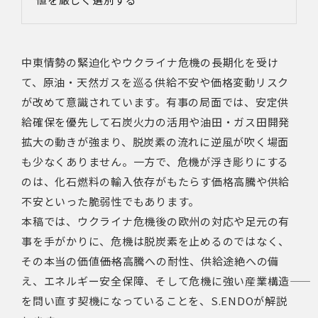
中東情勢の緊迫化やウクライナ危機の長期化を受け
て、原油・天然ガスを巡る供給不安や価格変動リスク
が改めて意識されています。有事の局面では、安定供
給確保を優先して石炭火力の活用や油田・ガス田開発
拡大の動きが強まり、脱炭素の流れに逆風が吹く場面
も少なくありません。一方で、危機が浮き彫りにする
のは、化石燃料の輸入依存がもたらす価格高騰や供給
不安といった脆弱性でもあります。
本稿では、ウクライナ危機後の欧州の対応や足元の有
事を手がかりに、危機は脱炭素を止めるのではなく、
その本当の価値――価格高騰への耐性、供給途絶への備
え、エネルギー安全保障、そして危機に強い産業構造――
を問い直す契機になっていることを、S.ENDOが解説