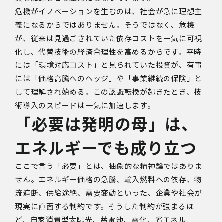
危機がイノベーションを生むのは、社会が急に理想主
義になるからではありません。そうではなく、危機
が、従来は見過ごされていた依存コストを一気に可視
化し、代替技術の経済合理性を高めるからです。平時
には「環境対応コスト」と見られていた投資が、有事
には「価格高騰へのヘッジ」や「事業継続の保険」と
して理解され始める。この認識転換が起きたとき、技
術導入のスピードは一気に加速します。
「必要は発明の母」は、
エネルギーでも成り立つ
ここで言う「必要」とは、抽象的な精神論ではありま
せん。エネルギー価格の急騰、輸入燃料への依存、物
流遮断、供給途絶、需要変動といった、企業や社会が
現実に直面する制約です。そうした制約が強まるほ
ど、自家消費型太陽光、蓄電池、電化、省エネル