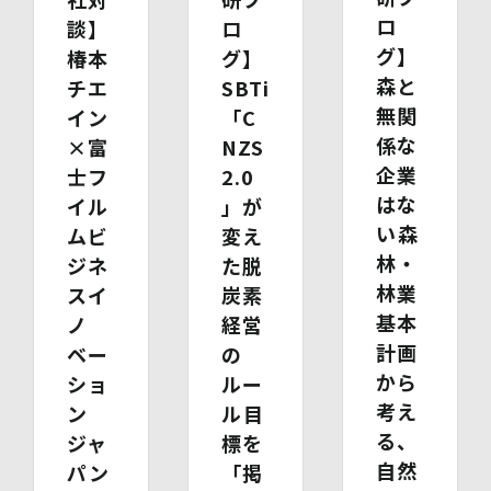
・ 代理人であることを確認する書類
ロ
談】
ロ
【代理人様が未成年者の法定代理人の場合】
・ 代理人様ご本人の本人確認書類の写し
グ】
椿本
グ】
・ いずれかの写し（戸籍謄本、住民票（続柄の記載され
森と
チエ
SBTi
たもの）、その他法定代理権の確認ができる公的書類）
無関
イン
「C
【代理人様が成年被後見人の法定代理人の場合】
・ 代理人様ご本人の本人確認書類の写し
係な
×富
NZS
・ いずれかの写し（成年被後見人であることを証明する
企業
士フ
2.0
登記事項証明書、その他法定代理権の確認ができる公的書
はな
イル
類）
」が
【委任による代理人様の場合】
い――森
ムビ
変え
・ 委任状
林・
ジネ
た脱
・ ご本人の印鑑証明書（3ヶ月以内に発行されたもの）
林業
・ 委任を受けたご本人の本人確認書類の写し
スイ
炭素
(3)開示等のご請求の手数料及び徴収方法
基本
ノ
経営
1回のお求めにつき1,000円（紙面でのご請求の場合は、
計画
ベー
の
お送りいただく請求書等に郵便為替を同封していただきま
から
す。その他の方法でご請求いただく場合は、ご請求時にご
ショ
ルー
相談させていただきます。）
考え
ン
ル――目
(4)開示等の請求及びお問い合わせ窓口
る、
ジャ
標を
個人情報保護管理者
株式会社バイウィル 管理部長
自然
パン
「掲
・住所：東京都中央区銀座7丁目3番5号 ヒューリック銀座