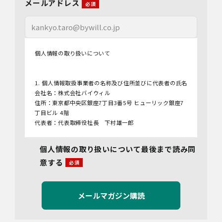
メールアドレス
個人情報の取り扱いについて
1. 個人情報取扱事業者の名称及び住所並びに代表者の氏名
会社名：株式会社バイウィル
住所：東京都中央区銀座7丁目3番5号 ヒューリック銀座7
丁目ビル 4階
代表者：代表取締役社長 下村雄一郎
2.個人情報保護管理者
個人情報の取り扱いについて最後まで読み同
管理者名：管理部長
意する
連絡先：info@bywill.co.jp
3.利用目的
当社で取り扱う個人情報（個人情報保護法第2条第1項によ
り定義された「個人情報」をいい、以下同様とします。）
の利用目的は以下のとおりです。個人情報の提供は任意で
すが、必要な情報をご提供いただけない場合、適切な対応