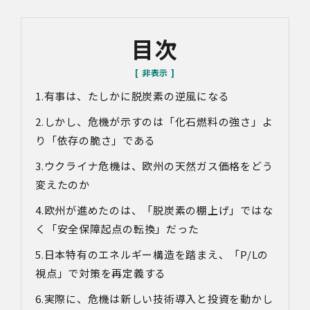
ができないことがあります。
なお、当社との通話及びWebミーティングの内容は、ご要
目次
望・お問い合わせ内容・ご意見等の正確な把握、今後の
サービス向上等のために、録音・録画させていただく場合
があります。
有事は、たしかに脱炭素の逆風になる
対象情報
・お問い合わせ時に取得する個人情報
しかし、危機が示すのは「化石燃料の強さ」よ
利用目的
り「依存の脆さ」である
・各種お問い合わせに対応するため
ウクライナ危機は、欧州の天然ガス価格をどう
・お問い合わせ対応の品質向上及びお問い合わせ内容等の
正確な把握のため
変えたのか
・取得した情報を解析又は分析して、当社サービス「環境
価値創出支援」「環境価値売買」「脱炭素コンサルティン
欧州が進めたのは、「脱炭素の棚上げ」ではな
グ」「ブランドコンサルティング」の改善・開発を行うた
く「安全保障起点の転換」だった
め
・統計資料の作成のため
日本特有のエネルギー構造を踏まえ、「
P/L
の
視点」で対策を再定義する
4.第三者への提供
当社は、イベントやセミナーにて取得した個人情報につ
実際に、危機は新しい技術導入と投資を動かし
き、以下の内容に従って第三者提供を行うことがありま