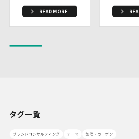
の収集を行うことがあります。また、広告の効果測定のた
め、第三者の運営するツールから当社サイトを訪れる前に
READ MORE
REA
クリックされている広告の情報(クリック日や広告掲載サ
イト等)を取得し、ご提供いただいた個人情報と照合する
場合があります。
Cookieの使用は任意ですが、受け入れを拒否した場合
は、当社サービス等のご利用ができない場合があります。
このほか当社では、広告・マーケティング活動のため、第
三者配信事業者が提供するサービスを利用することがあり
ます。
8.Google Analyticsの利用
当社は、サービス向上のためにGoogle LLC（以下
「Google社」といいます。）の提供するGoogle
Analyticsを利用することがあります。Google
Analyticsを利用しますと、Google社又は当社の設定す
るCookieをもとにして、Google社が利用者様によるサ
イト訪問履歴を収集、記録、分析します。当社は、
タグ一覧
Google社からその分析結果を受け取り、利用者様の利用
状況等を把握します。Google Analyticsにより収集、記
録、分析された利用者様の情報には、特定の個人を識別す
る情報は一切含まれません。また、それらの情報は、
ブランドコンサルティング
テーマ
気候・カーボン
Google社により同社のプライバシーポリシーに基づいて