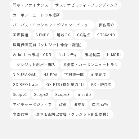
開示・ファイナンス
サステナビリティ・ブランディング
管理されます。
カーボンニュートラル総研
9.第三者配信事業者の広告配信について
パーパス・ミッション・ビジョン・バリュー
Google、Meta（Facebook）、X（Twitter）を含む第
伊佐陽介
三者配信事業者（以下「第三者配信事業者」といいま
国際枠組
S.ENDO
地域GX
GX論点
S.TAKANO
す。）により、インターネット上のさまざまなサイトに当
社の広告が掲載されています。
環境価値売買（クレジット仲介・調達）
第三者配信事業者は、Cookie等の識別情報を使用して、
Voluntary市場・CDR
クオリティ
市場制度
H.MORI
当社のウェブサイトへの訪問・行動履歴情報に基づいて広
告を配信します。また、当社が保有する個人情報と第三者
J-クレジット創出・購入
脱炭素・カーボンニュートラル
配信事業者が保有する個人情報について、本人が特定され
N.MURAKAMI
ないデータに不可逆変換した上で第三者配信事業者におい
N.UEDA
下村雄一郎
企業動向
て照合を行い、その結果に基づいて広告を配信することが
GX-BPO basic
GX-ETS (排出量取引)
GX・脱炭素
あります。第三者配信事業者が、これらの情報を広告配信
以外の目的で利用することはありません。
Scope1
Scope2
Scope3
m-saito
ネイチャーポジティブ
政策
法規制
炭素価格
10.保有個人データの開示等
当社の保有個人データについて、利用目的の通知・開示・
炭素市場
環境価値創出支援（クレジット創出支援）
内容の訂正・追加又は削除・利用の停止・消去、第三者へ
の提供の停止及び第三者提供記録の開示（以下「開示等」
といいます。）をご希望の場合は、本人又はその代理人か
らのお申し出であることを確認した上で対応いたします。