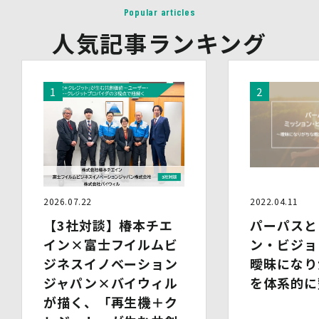
Popular articles
6.安全管理措置
当社は、個人情報保護法、個人情報保護方針及び本方針に
人気記事ランキング
従って、個人データ（個人情報保護法第16条第３項により
定義された「個人データ」をいい、以下同様とします。）
を適切に取り扱い、正確かつ最新のものとするよう適切な
処置を講じます。
また、個人データの漏えい、滅失又は毀損の防止その他の
個人データの保護のため、個人データを適切かつ安全に管
理します。
当社は、個人情報を適切に取り扱うため、以下の安全管理
措置を実施します。
(1)組織的安全管理措置
2026.07.22
2022.04.11
・ 個人データの取扱いに関する責任者を定め、報告連絡
体制や取扱方法を管理しています。
【3社対談】椿本チエ
パーパスと
・ 個人情報の取扱状況について定期的な点検及び監査を
イン×富士フイルムビ
ン・ビジョ
実施しています。
(2)人的安全管理措置
ジネスイノベーション
曖昧になり
・ 個人データの取扱いに関する留意事項について、従業
ジャパン×バイウィル
を体系的に
員に定期的な研修を実施しています。
が描く、「再生機＋ク
・ 個人データについての秘密保持に関する事項を就業規
則に規定しています。