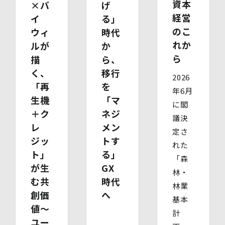
資本
×バ
げ
7丁目ビル 4階
経営
イ
る」
・連絡先：info@bywill.co.jp
のこ
ウィ
時代
【個人情報を与えることの任意性及び当該情報を与えな
れか
ルが
か
かった場合に生じる結果】
ら
描
ら、
個⼈情報を取得する項⽬は、全てご本⼈によってご提供い
ただくものです。
く、
移行
2026
ただし、必要な項⽬をいただけない場合、利⽤⽬的に記載
「再
を
の諸⼿続⼜は処理に⽀障が⽣じる可能性があります。
年6月
生機
「マ
に閣
＋ク
ネジ
議決
レ
メン
定さ
ジッ
トす
れた
ト」
る」
「森
が生
GX
林・
む共
時代
林業
創価
へ
基本
値～
計
ユー