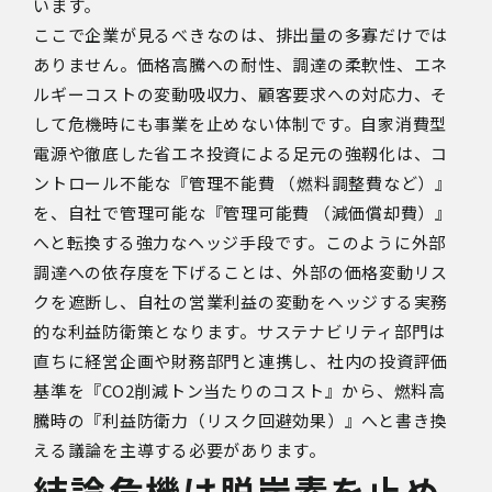
います。
ここで企業が見るべきなのは、排出量の多寡だけでは
ありません。価格高騰への耐性、調達の柔軟性、エネ
ルギーコストの変動吸収力、顧客要求への対応力、そ
して危機時にも事業を止めない体制です。自家消費型
電源や徹底した省エネ投資による足元の強靱化は、コ
ントロール不能な『管理不能費 （燃料調整費など）』
を、自社で管理可能な『管理可能費 （減価償却費）』
へと転換する強力なヘッジ手段です。このように外部
調達への依存度を下げることは、外部の価格変動リス
クを遮断し、自社の営業利益の変動をヘッジする実務
的な利益防衛策となります。サステナビリティ部門は
直ちに経営企画や財務部門と連携し、社内の投資評価
基準を『CO2削減トン当たりのコスト』から、燃料高
騰時の『利益防衛力（リスク回避効果）』へと書き換
える議論を主導する必要があります。
結論
――
危機は脱炭素を止め