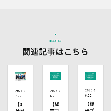
もし、ご希望の全部又は一部に応じられない場合はその理
由をご説明いたします。
また、当該お申し出によって取得した個人情報は、お申し
出に関する連絡・事務手続に必要な範囲でのみ利用しま
す。
(1)開示等の求めのお申し出先
当社は、開示等の依頼を受け、当該依頼が個人情報保護法
RELATED
に定める要件を満たす場合には、当社の定める手続に従っ
て速やかに対応します。
関連記事はこちら
開示等のお求めについては、以下のお問い合わせ窓口まで
お申し出ください。
(2)開示等の求めに関するお手続
お申し出受付け後、当社「保有個人情報に関する開示等の
請求書」を送付いたします。 ご記入いただいた「請求
書」と「本人確認書類のコピー」、代理人によるお求めの
場合は「代理人であることを確認する書類」を送付してく
ださい。また、各資料に含まれる本籍地情報は都道府県ま
2026.0
2026.0
2026.0
でとし、それ以降の情報は黒塗り等の処理をしてくださ
6.22
7.22
6.23
い。
・ 本人確認書類の写し（運転免許証、パスポート、健康
【総
【3
【総
保険証、住民票、年金手帳等）
研ブ
社対
研ブ