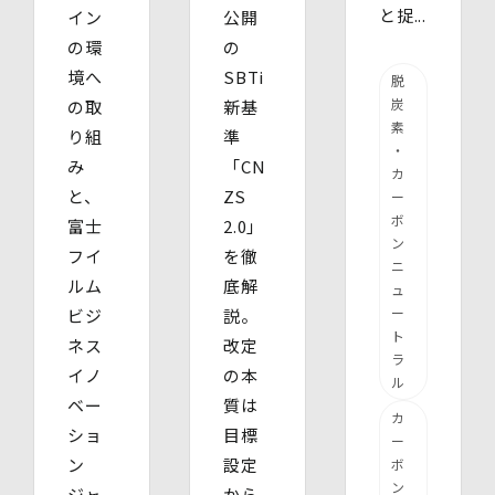
と捉...
イン
公開
の環
の
境へ
SBTi
脱
炭
の取
新基
素
り組
準
・
み
「CN
カ
と、
ZS
ー
ボ
富士
2.0」
ン
フイ
を徹
ニ
ルム
底解
ュ
ー
ビジ
説。
ト
ネス
改定
ラ
イノ
の本
ル
ベー
質は
カ
ショ
目標
ー
ン
設定
ボ
ン
ジャ
から