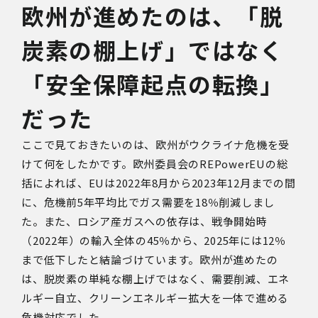
欧州が進めたのは、「脱
炭素の棚上げ」ではなく
「安全保障起点の転換」
だった
ここで見ておきたいのは、欧州がウクライナ危機を受
けて何をしたかです。欧州委員会の
REPowerEU
の総
括によれば、
EU
は
2022
年
8
月から
2023
年
12
月までの間
に、危機前
5
年平均比でガス需要を
18
％削減しまし
た。また、ロシア産ガスへの依存は、戦争開始時
（
2022
年）の輸入全体の
45
％から、
2025
年には
12
％
まで低下したと結論づけています。欧州が進めたの
は、脱炭素の単純な棚上げではなく、需要削減、エネ
ルギー自立、クリーンエネルギー拡大を一体で進める
危機対応でした。