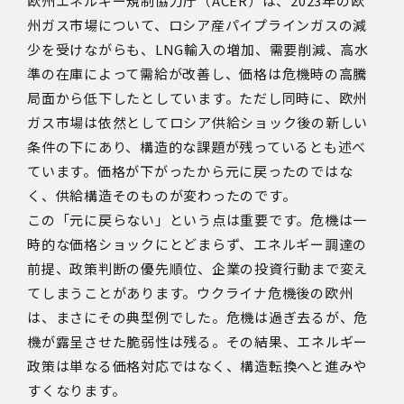
欧州エネルギー規制協力庁（
ACER
）は、
2023
年の欧
州ガス市場について、ロシア産パイプラインガスの減
少を受けながらも、
LNG
輸入の増加、需要削減、高水
準の在庫によって需給が改善し、価格は危機時の高騰
局面から低下したとしています。ただし同時に、欧州
ガス市場は依然としてロシア供給ショック後の新しい
条件の下にあり、構造的な課題が残っているとも述べ
ています。価格が下がったから元に戻ったのではな
く、供給構造そのものが変わったのです。
この「元に戻らない」という点は重要です。危機は一
時的な価格ショックにとどまらず、エネルギー調達の
前提、政策判断の優先順位、企業の投資行動まで変え
てしまうことがあります。ウクライナ危機後の欧州
は、まさにその典型例でした。危機は過ぎ去るが、危
機が露呈させた脆弱性は残る。その結果、エネルギー
政策は単なる価格対応ではなく、構造転換へと進みや
すくなります。