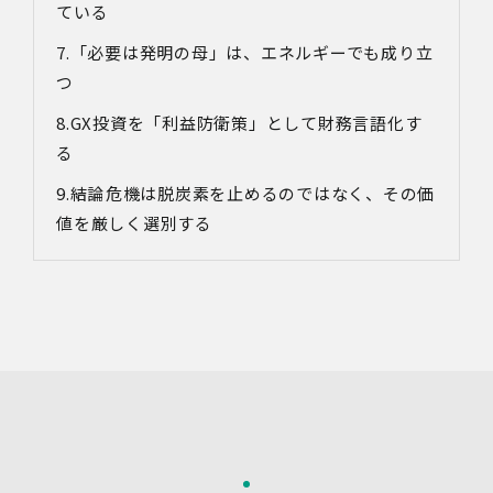
ている
す。なお、本人の同意がある場合及び法令の定めによる場
合を除いて、以下の内容以外で当社が取り扱う個人情報を
「必要は発明の母」は、エネルギーでも成り立
第三者に提供することはありません。
(1)提供先
つ
イベント・セミナーの共催事業者
GX
投資を「利益防衛策」として財務言語化す
(2)提供される個人情報の内容
会社名・所属団体等の名称、所属名、役職名等の肩書、氏
る
名、住所、電話番号、メールアドレス、その他イベント・
セミナーを通じて取得した情報
結論
危機は脱炭素を止めるのではなく、その価
(3)第三者提供の方法
値を厳しく選別する
電話、FAX、電子メール、郵送などの一般的な方法
(4)その他
上記の内容によらない個人情報の第三者提供を行う場合に
は、あらかじめ本人に対し個別具体的な内容を提示して同
意を得ます。
5.委託
当社は、上記利用目的の達成に必要な範囲内において、個
人情報の取扱いの全部又は一部を委託する場合がありま
す。個人情報の取扱いを外部に委託する際は、十分な情報
管理水準を確保している委託先を選定するとともに、当該
委託先には必要かつ適切な監督を行います。