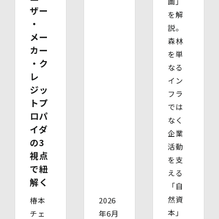
画」
ザー
を解
・
説。
メー
森林
カー
を単
・ク
なる
レ
イン
ジッ
フラ
トプ
では
ロパ
なく
イダ
企業
の3
活動
視点
を支
で紐
える
解く
「自
然資
椿本
2026
本」
チェ
年6月