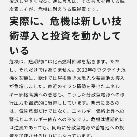
後退しやすくなる。逆に言えば、その答えを持てる脱
炭素こそが、危機に耐えうる脱炭素です。
実際に、危機は新しい技
術導入と投資を動かして
いる
危機は、短期的には化石燃料回帰を招きます。ただ
し、それだけではありません。
2022
年のウクライナ危
機を契機に、欧州では屋根置き太陽光や蓄電池の導入
が急増しました。直近のイラン情勢を受けたエネル
ギー価格高騰への懸念も、こうした分散型電源への移
行圧力を継続的に後押ししています。背景にあるの
は、気候意識だけではなく、エネルギー価格上昇への
警戒とエネルギー依存への不安です。危機は短期的に
は逆風であっても、同時に分散型電源や蓄電池への投
資を加速させる圧力にもなっています。