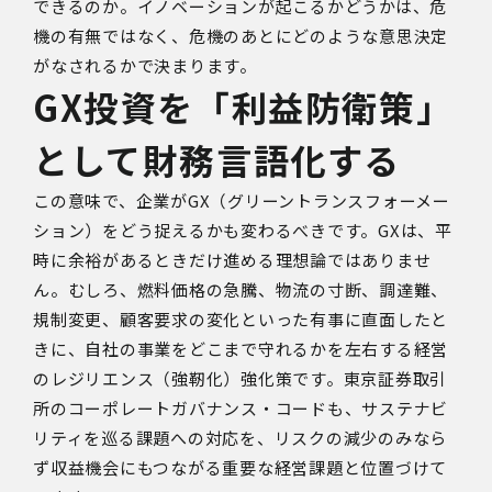
できるのか。イノベーションが起こるかどうかは、危
機の有無ではなく、危機のあとにどのような意思決定
がなされるかで決まります。
GX
投資を「利益防衛策」
として財務言語化する
この意味で、企業が
GX
（グリーントランスフォーメー
ション）をどう捉えるかも変わるべきです。
GX
は、平
時に余裕があるときだけ進める理想論ではありませ
ん。むしろ、燃料価格の急騰、物流の寸断、調達難、
規制変更、顧客要求の変化といった有事に直面したと
きに、自社の事業をどこまで守れるかを左右する経営
のレジリエンス（強靭化）強化策です。東京証券取引
所のコーポレートガバナンス・コードも、サステナビ
リティを巡る課題への対応を、リスクの減少のみなら
ず収益機会にもつながる重要な経営課題と位置づけて