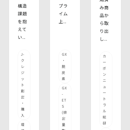
構造
プラ
み商
課題
イム
品か
を抱
上...
ら取
えて
り出
い...
し...
J-
GX
カ
ク
・
ー
レ
脱
ボ
ジ
炭
ン
ッ
素
ニ
ト
ュ
GX
創
ー
-
出
ト
ET
・
ラ
S
購
ル
(排
入
総
出
研
環
量