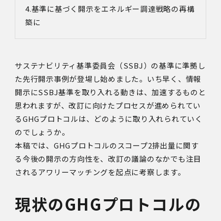
基準に基づく開示をエネルギー調達戦略の再構
築に
サステナビリティ基準委員会（
SSBJ
）の基準に準拠し
た先行開示事例が登場し始めました。いち早く、情報
開示に
SSBJ
基準を取り入れる動きは、加速するものと
思われますが、改訂に向けたプロセスが進められてい
る
GHG
プロトコルは、どのように取り入れられていく
のでしょうか。
本稿では、
GHG
プロトコルのスコープ
2
排出量に関す
る今後の開示の方向性を、改訂の議論のなかでも注目
されるアワリーマッチングを起点に考察します。
現状の
GHG
プロトコルの