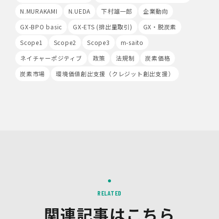
るCookieをもとにして、Google社が利用者様によるサ
N.MURAKAMI
N.UEDA
下村雄一郎
企業動向
イト訪問履歴を収集、記録、分析します。当社は、
Google社からその分析結果を受け取り、利用者様の利用
GX-BPO basic
GX-ETS (排出量取引)
GX・脱炭素
状況等を把握します。Google Analyticsにより収集、記
Scope1
Scope2
Scope3
m-saito
録、分析された利用者様の情報には、特定の個人を識別す
る情報は一切含まれません。また、それらの情報は、
ネイチャーポジティブ
政策
法規制
炭素価格
Google社により同社のプライバシーポリシーに基づいて
管理されます。
炭素市場
環境価値創出支援（クレジット創出支援）
9.第三者配信事業者の広告配信について
Google、Meta（Facebook）、X（Twitter）を含む第
三者配信事業者（以下「第三者配信事業者」といいま
す。）により、インターネット上のさまざまなサイトに当
社の広告が掲載されています。
第三者配信事業者は、Cookie等の識別情報を使用して、
当社のウェブサイトへの訪問・行動履歴情報に基づいて広
告を配信します。また、当社が保有する個人情報と第三者
配信事業者が保有する個人情報について、本人が特定され
ないデータに不可逆変換した上で第三者配信事業者におい
て照合を行い、その結果に基づいて広告を配信することが
RELATED
あります。第三者配信事業者が、これらの情報を広告配信
関連記事はこちら
以外の目的で利用することはありません。