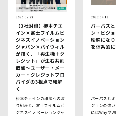
5.委託
当社は、上記利用目的の達成に必要な範囲内において、個
人情報の取扱いの全部又は一部を委託する場合がありま
2026.07.22
2022.04.11
す。個人情報の取扱いを外部に委託する際は、十分な情報
管理水準を確保している委託先を選定するとともに、当該
【3社対談】椿本チエ
パーパスと
委託先には必要かつ適切な監督を行います。
イン×富士フイルムビ
ン・ビジョ
ジネスイノベーション
曖昧になり
6.安全管理措置
当社は、個人情報保護法、個人情報保護方針及び本方針に
ジャパン×バイウィル
を体系的に
従って、個人データ（個人情報保護法第16条第３項により
が描く、「再生機＋ク
定義された「個人データ」をいい、以下同様とします。）
レジット」が生む共創
を適切に取り扱い、正確かつ最新のものとするよう適切な
処置を講じます。
価値～ユーザー・メー
また、個人データの漏えい、滅失又は毀損の防止その他の
カー・クレジットプロ
個人データの保護のため、個人データを適切かつ安全に管
パイダの3視点で紐解
理します。
く
当社は、個人情報を適切に取り扱うため、以下の安全管理
措置を実施します。
椿本チェインの環境への取
パーパスとミ
(1)組織的安全管理措置
り組みと、富士フイルムビ
ジョンの違い
・ 個人データの取扱いに関する責任者を定め、報告連絡
ジネスイノベーションジャ
にはWhyやWh
体制や取扱方法を管理しています。