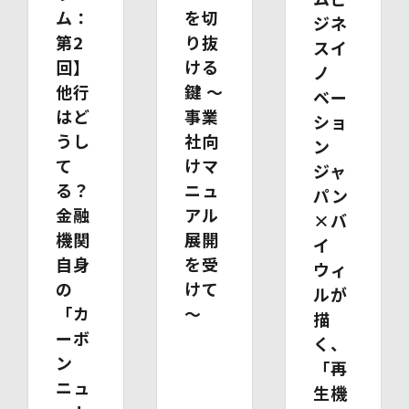
場合は「代理人であることを確認する書類」を送付してく
ム：
を切
ジネ
ださい。また、各資料に含まれる本籍地情報は都道府県ま
第2
り抜
スイ
でとし、それ以降の情報は黒塗り等の処理をしてくださ
回】
ける
い。
ノ
・ 本人確認書類の写し（運転免許証、パスポート、健康
他行
鍵 ～
ベー
保険証、住民票、年金手帳等）
はど
事業
ショ
・ 代理人であることを確認する書類
うし
社向
【代理人様が未成年者の法定代理人の場合】
ン
・ 代理人様ご本人の本人確認書類の写し
て
けマ
ジャ
・ いずれかの写し（戸籍謄本、住民票（続柄の記載され
る？
ニュ
パン
たもの）、その他法定代理権の確認ができる公的書類）
金融
アル
【代理人様が成年被後見人の法定代理人の場合】
×バ
・ 代理人様ご本人の本人確認書類の写し
機関
展開
イ
・ いずれかの写し（成年被後見人であることを証明する
自身
を受
ウィ
登記事項証明書、その他法定代理権の確認ができる公的書
の
けて
類）
ルが
【委任による代理人様の場合】
「カ
～
描
・ 委任状
ーボ
く、
・ ご本人の印鑑証明書（3ヶ月以内に発行されたもの）
ン
・ 委任を受けたご本人の本人確認書類の写し
「再
(3)開示等のご請求の手数料及び徴収方法
ニュ
生機
1回のお求めにつき1,000円（紙面でのご請求の場合は、