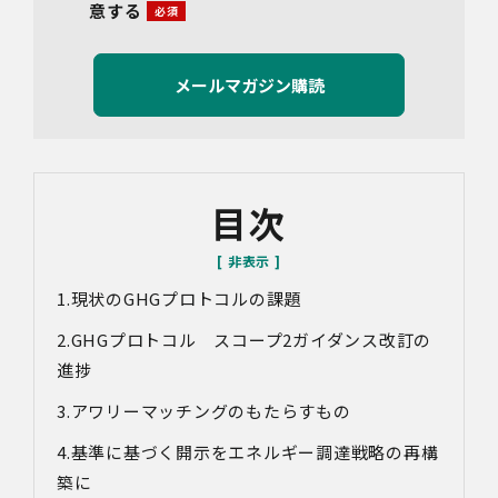
意する
連絡先：info@bywill.co.jp
3.利用目的
当社で取り扱う個人情報（個人情報保護法第2条第1項によ
り定義された「個人情報」をいい、以下同様とします。）
の利用目的は以下のとおりです。個人情報の提供は任意で
すが、必要な情報をご提供いただけない場合、適切な対応
ができないことがあります。
なお、当社との通話及びWebミーティングの内容は、ご要
目次
望・お問い合わせ内容・ご意見等の正確な把握、今後の
サービス向上等のために、録音・録画させていただく場合
があります。
現状の
GHG
プロトコルの課題
対象情報
・お問い合わせ時に取得する個人情報
GHG
プロトコル スコープ
2
ガイダンス改訂の
利用目的
進捗
・各種お問い合わせに対応するため
アワリーマッチングのもたらすもの
・お問い合わせ対応の品質向上及びお問い合わせ内容等の
正確な把握のため
基準に基づく開示をエネルギー調達戦略の再構
・取得した情報を解析又は分析して、当社サービス「環境
価値創出支援」「環境価値売買」「脱炭素コンサルティン
築に