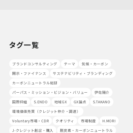
7.本人が容易に認識できない方法による個人情報の取り扱
い
当社は、最適なサービスの提供と利便性の向上を目的とし
て、Cookieの使用並びに利用者様のIPアドレス、アクセ
ス回数、ご利用ブラウザ及びOSその他利用端末等の情報
の収集を行うことがあります。また、広告の効果測定のた
タグ一覧
め、第三者の運営するツールから当社サイトを訪れる前に
クリックされている広告の情報(クリック日や広告掲載サ
イト等)を取得し、ご提供いただいた個人情報と照合する
ブランドコンサルティング
テーマ
気候・カーボン
場合があります。
Cookieの使用は任意ですが、受け入れを拒否した場合
開示・ファイナンス
サステナビリティ・ブランディング
は、当社サービス等のご利用ができない場合があります。
このほか当社では、広告・マーケティング活動のため、第
カーボンニュートラル総研
三者配信事業者が提供するサービスを利用することがあり
パーパス・ミッション・ビジョン・バリュー
伊佐陽介
ます。
国際枠組
S.ENDO
地域GX
GX論点
S.TAKANO
8.Google Analyticsの利用
環境価値売買（クレジット仲介・調達）
当社は、サービス向上のためにGoogle LLC（以下
「Google社」といいます。）の提供するGoogle
Voluntary市場・CDR
クオリティ
市場制度
H.MORI
Analyticsを利用することがあります。Google
Analyticsを利用しますと、Google社又は当社の設定す
J-クレジット創出・購入
脱炭素・カーボンニュートラル