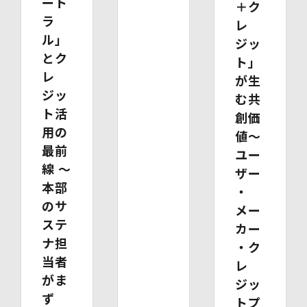
ート
＋ク
お送りいただく請求書等に郵便為替を同封していただきま
ラ
す。その他の方法でご請求いただく場合は、ご請求時にご
レ
相談させていただきます。）
ル」
ジッ
(4)開示等の請求及びお問い合わせ窓口
とク
個人情報保護管理者
ト」
株式会社バイウィル 管理部長
レ
が生
・住所：東京都中央区銀座7丁目3番5号 ヒューリック銀座
ジッ
む共
7丁目ビル 4階
ト活
・連絡先：info@bywill.co.jp
創価
用の
値～
【個人情報を与えることの任意性及び当該情報を与えな
最前
ユー
かった場合に生じる結果】
線 〜
個⼈情報を取得する項⽬は、全てご本⼈によってご提供い
ザー
ただくものです。
本部
・
ただし、必要な項⽬をいただけない場合、利⽤⽬的に記載
のサ
メー
の諸⼿続⼜は処理に⽀障が⽣じる可能性があります。
ステ
カー
ナ担
・ク
当者
レ
がま
ジッ
ず
トプ