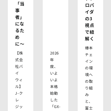
「当
ロパ
事
イダ
者」
の3
にな
視点
るた
で紐
め
解く
に〜
椿本
【株
2026
チェ
式会
年
イン
社バ
度、
の環
イ
いよ
境へ
ウィ
いよ
の取
ル】
本格
り組
J-ク
始動
み
レ
した
と、
ジッ
「GX-
富士