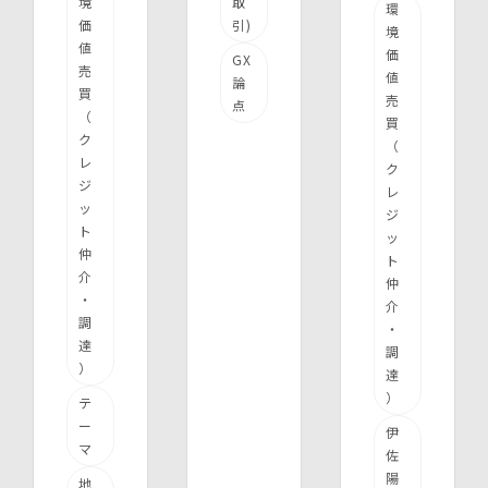
境
取
環
価
引)
境
値
価
GX
売
値
論
買
売
点
（
買
ク
（
レ
ク
ジ
レ
ッ
ジ
ト
ッ
仲
ト
介
仲
・
介
調
・
達
調
）
達
）
テ
ー
伊
マ
佐
陽
地