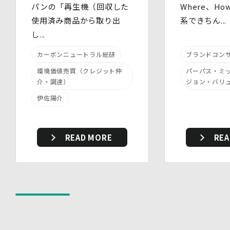
・ 個人情報の取扱状況について定期的な点検及び監査を
パンの「再生機（回収した
Where、H
実施しています。
使用済み商品から取り出
系できちん...
(2)人的安全管理措置
し...
・ 個人データの取扱いに関する留意事項について、従業
員に定期的な研修を実施しています。
・ 個人データについての秘密保持に関する事項を就業規
カーボンニュートラル総研
ブランドコン
則に規定しています。
環境価値売買（クレジット仲
パーパス・ミ
(3)物理的安全管理措置
介・調達）
ジョン・バリ
・個人データを取扱う区域において、従業員の入退室管理
及び持ち込む機器等の制限を行うとともに、権限を有しな
伊佐陽介
い者による個人データの閲覧を防止する措置を講じていま
す。
・個人データを取り扱う機器、電子媒体及び書類等の盗難
又は紛失等を防止するための措置を講じています。
READ MORE
REA
・事務所内外の移動を含め、個人情報を取り扱う機器、電
子媒体及び書類等を持ち運ぶ場合、容易に個人情報が判明
しないよう措置を実施いたします。
(4)技術的安全管理措置
・アクセス制御を実施して、担当者及び取扱う個人情報
データベース等の範囲を限定しています。
・個人データを取り扱う情報システムについて、外部から
の不正アクセス又は不正ソフトウェアから保護する仕組み
を導入しています。