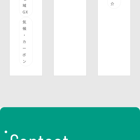
介
域
GX
気
候
・
カ
ー
ボ
ン