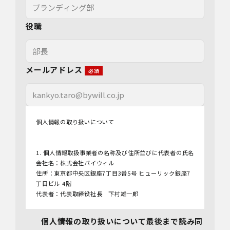
役職
メールアドレス
個人情報の取り扱いについて
1. 個人情報取扱事業者の名称及び住所並びに代表者の氏名
会社名：株式会社バイウィル
住所：東京都中央区銀座7丁目3番5号 ヒューリック銀座7
丁目ビル 4階
代表者：代表取締役社長 下村雄一郎
2.個人情報保護管理者
個人情報の取り扱いについて最後まで読み同
管理者名：管理部長