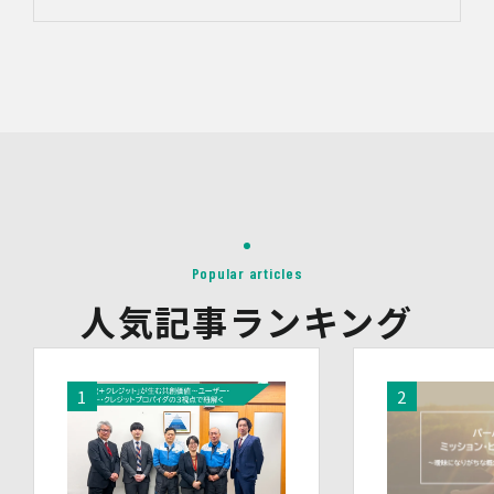
グ」「ブランドコンサルティング」の改善・開発を行うた
め
・統計資料の作成のため
4.第三者への提供
当社は、イベントやセミナーにて取得した個人情報につ
き、以下の内容に従って第三者提供を行うことがありま
す。なお、本人の同意がある場合及び法令の定めによる場
合を除いて、以下の内容以外で当社が取り扱う個人情報を
第三者に提供することはありません。
(1)提供先
イベント・セミナーの共催事業者
(2)提供される個人情報の内容
Popular articles
会社名・所属団体等の名称、所属名、役職名等の肩書、氏
人気記事ランキング
名、住所、電話番号、メールアドレス、その他イベント・
セミナーを通じて取得した情報
(3)第三者提供の方法
電話、FAX、電子メール、郵送などの一般的な方法
(4)その他
上記の内容によらない個人情報の第三者提供を行う場合に
は、あらかじめ本人に対し個別具体的な内容を提示して同
意を得ます。