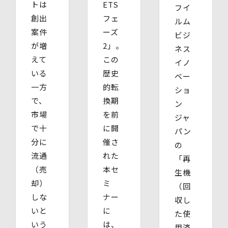
トは
ETS
フイ
創出
フェ
ルム
案件
ーズ
ビジ
が増
2」。
ネス
えて
この
イノ
いる
歴史
ベー
一方
的転
ショ
で、
換期
ン
市場
を前
ジャ
で十
に開
パン
分に
催さ
の
流通
れた
「再
（売
本セ
生機
却）
ミ
（回
しな
ナー
収し
いと
に
た使
いう
は、
用済