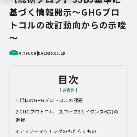
基づく情報開示～GHGプロ
トコルの改訂動向からの示唆
～
M.TSUCHIDA
2026.05.29
目次
現状の
GHG
プロトコルの課題
GHG
プロトコル スコープ
2
ガイダンス改訂の
進捗
アワリーマッチングのもたらすもの