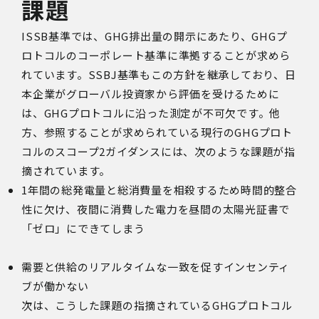
課題
ISSB基準では、GHG排出量の開示にあたり、GHGプ
ロトコルのコーポレート基準に準拠することが求めら
れています。SSBJ基準もこの方針を継承しており、日
本企業がグローバル投資家から評価を受けるために
は、GHGプロトコルに沿った測定が不可欠です。他
方、参照することが求められている現行のGHGプロト
コルのスコープ2ガイダンスには、次のような課題が指
摘されています。
1
年間の総発電量と総消費量を相殺するため時間的整合
性に欠け、夜間に消費した電力を昼間の太陽光証書で
「ゼロ」にできてしまう
需要と供給のリアルタイムな一致を促すインセンティ
ブが働かない
次は、こうした課題の指摘されている
GHG
プロトコル