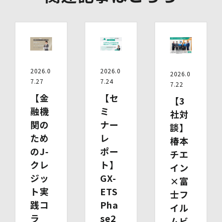
10.保有個人データの開示等
当社の保有個人データについて、利用目的の通知・開示・
内容の訂正・追加又は削除・利用の停止・消去、第三者へ
の提供の停止及び第三者提供記録の開示（以下「開示等」
といいます。）をご希望の場合は、本人又はその代理人か
らのお申し出であることを確認した上で対応いたします。
もし、ご希望の全部又は一部に応じられない場合はその理
2026.0
2026.0
2026.0
由をご説明いたします。
7.27
7.24
7.22
また、当該お申し出によって取得した個人情報は、お申し
【金
【セ
【3
出に関する連絡・事務手続に必要な範囲でのみ利用しま
融機
ミ
す。
社対
関の
ナー
談】
(1)開示等の求めのお申し出先
ため
レ
椿本
当社は、開示等の依頼を受け、当該依頼が個人情報保護法
のJ-
ポー
に定める要件を満たす場合には、当社の定める手続に従っ
チエ
て速やかに対応します。
クレ
ト】
イン
開示等のお求めについては、以下のお問い合わせ窓口まで
ジッ
GX-
×富
お申し出ください。
ト実
ETS
(2)開示等の求めに関するお手続
士フ
お申し出受付け後、当社「保有個人情報に関する開示等の
践コ
Pha
イル
請求書」を送付いたします。 ご記入いただいた「請求
ラ
se2
書」と「本人確認書類のコピー」、代理人によるお求めの
ムビ