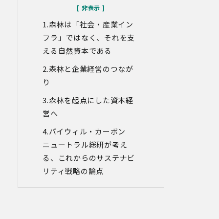
なお、当社との通話及びWebミーティン
グの内容は、ご要望・お問い合わせ内
森林は「社会・産業イン
容・ご意見等の正確な把握、今後のサー
ビス向上等のために、録音・録画させて
フラ」ではなく、それを支
いただく場合があります。
える自然資本である
対象情報
森林と企業経営のつなが
・お問い合わせ時に取得する個人情報
り
利用目的
森林を起点にした資本経
・各種お問い合わせに対応するため
営へ
・お問い合わせ対応の品質向上及びお問
い合わせ内容等の正確な把握のため
バイウィル・カーボン
・取得した情報を解析又は分析して、当
社サービス「環境価値創出支援」「環境
ニュートラル総研が考え
価値売買」「脱炭素コンサルティング」
る、これからのサステナビ
「ブランドコンサルティング」の改善・
リティ戦略の論点
開発を行うため
・統計資料の作成のため
4.第三者への提供
当社は、イベントやセミナーにて取得し