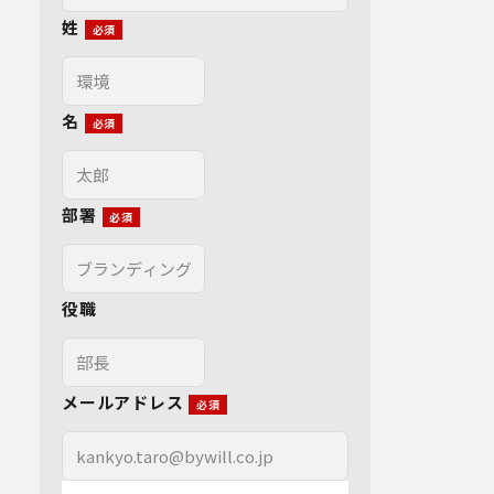
姓
名
部署
役職
メールアドレス