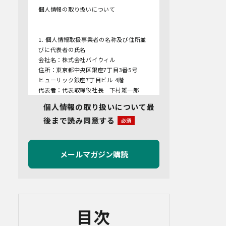
個人情報の取り扱いについて
1. 個人情報取扱事業者の名称及び住所並
びに代表者の氏名
会社名：株式会社バイウィル
住所：東京都中央区銀座7丁目3番5号
ヒューリック銀座7丁目ビル 4階
代表者：代表取締役社長 下村雄一郎
個人情報の取り扱いについて最
2.個人情報保護管理者
後まで読み同意する
管理者名：管理部長
連絡先：info@bywill.co.jp
3.利用目的
当社で取り扱う個人情報（個人情報保護
法第2条第1項により定義された「個人情
報」をいい、以下同様とします。）の利
用目的は以下のとおりです。個人情報の
提供は任意ですが、必要な情報をご提供
目次
いただけない場合、適切な対応ができな
いことがあります。