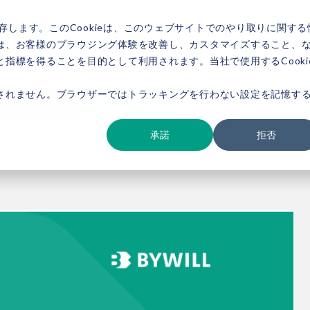
存します。このCookieは、このウェブサイトでのやり取りに関する
は、お客様のブラウジング体験を改善し、カスタマイズすること、
指標を得ることを目的として利用されます。当社で使用するCooki
ービス紹介
事例紹介
新着情報
セミナー
お役立ち情報
会社概要
されません。ブラウザーではトラッキングを行わない設定を記憶す
ダウンロード
お問い合わせ
承諾
拒否
】森と無関係な企業はない――森林・林業基本計画から考える、自然資本経