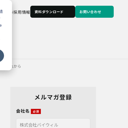
情
JP
/
EN
採用情報
資料ダウンロード
お問い合わせ
な
e
る
営のこれから
メルマガ登録
会社名