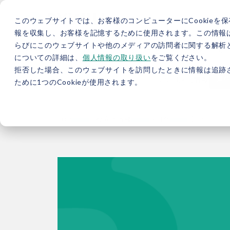
このウェブサイトでは、お客様のコンピューターにCookieを保
報を収集し、お客様を記憶するために使用されます。この情報
らびにこのウェブサイトや他のメディアの訪問者に関する解析と
5分で分かるバイウィル
カーボンニュートラル総研
サ
についての詳細は、
個人情報の取り扱い
をご覧ください。
拒否した場合、このウェブサイトを訪問したときに情報は追跡
JP
/
EN
採用情報
資料
ために1つのCookieが使用されます。
TOP
お役立ち情報
ブログ
【総研ブログ