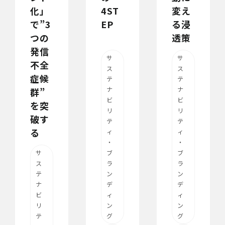
化」
4ST
変え
で”3
EP
る浸
つの
透策
発信
サ
サ
不全
ス
ス
症候
テ
テ
ナ
ナ
群”
ビ
ビ
を突
リ
リ
破す
テ
テ
る
ィ
ィ
・
・
サ
ブ
ブ
ス
ラ
ラ
テ
ン
ン
ナ
デ
デ
ビ
ィ
ィ
リ
ン
ン
テ
グ
グ