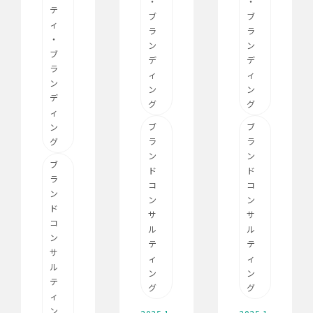
・
・
テ
ブ
ブ
ィ
ラ
ラ
・
ン
ン
ブ
デ
デ
ラ
ィ
ィ
ン
ン
ン
デ
グ
グ
ィ
ブ
ブ
ン
ラ
ラ
グ
ン
ン
ブ
ド
ド
ラ
コ
コ
ン
ン
ン
ド
サ
サ
コ
ル
ル
ン
テ
テ
サ
ィ
ィ
ル
ン
ン
テ
グ
グ
ィ
ン