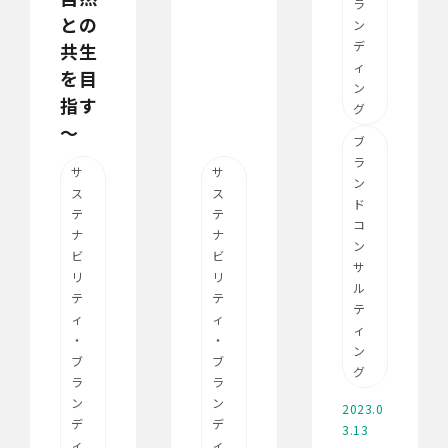
ラ
との
ン
デ
共生
ィ
を目
ン
指す
グ
～
ブ
ラ
サ
サ
ン
ス
ス
ド
テ
テ
コ
ナ
ナ
ン
ビ
ビ
サ
リ
リ
ル
テ
テ
テ
ィ
ィ
ィ
・
・
ン
ブ
ブ
グ
ラ
ラ
ン
ン
2023.0
デ
デ
3.13
ィ
ィ