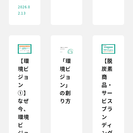
2026.0
2.13
【環
「環
【脱
境ビ
境ビ
炭素
ジョ
ジョ
商
ン
ン」
品・
①】
の創
サー
なぜ
り方
ビス
今、
ブラ
環境
ン
ビ
ディ
ジョ
ング