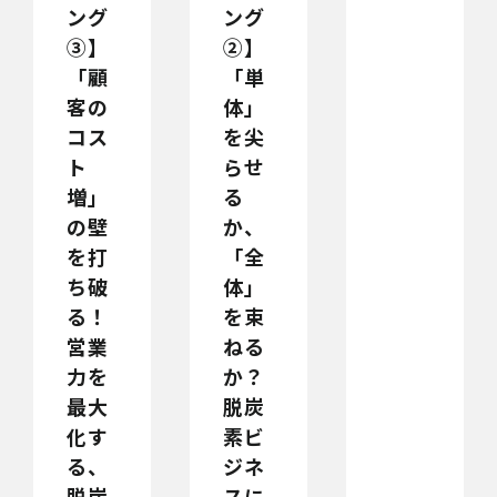
ング
ング
③】
②】
「顧
「単
客の
体」
コス
を尖
ト
らせ
増」
る
の壁
か、
を打
「全
ち破
体」
る！
を束
営業
ねる
力を
か？
最大
脱炭
化す
素ビ
る、
ジネ
脱炭
スに