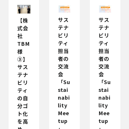
サス
サス
【株
テナ
テナ
式会
ビリ
ビリ
社
ティ
ティ
TBM
担当
担当
様
者の
者の
③】
交流
交流
サス
会
会
テナ
「Su
「Su
ビリ
stai
stai
ティ
nabi
nabi
の自
lity
lity
分ゴ
Mee
Mee
ト化
tup
tup
を高
」
」