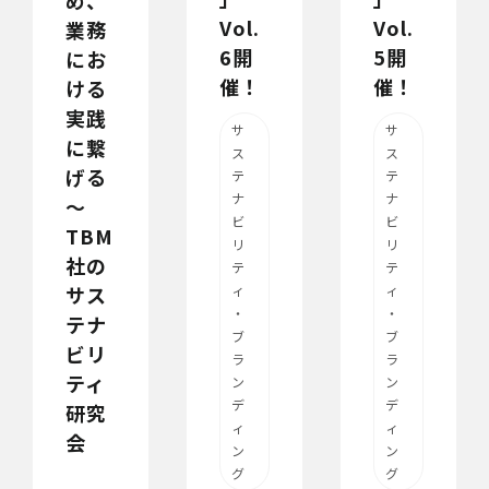
め、
Vol.
Vol.
業務
6開
5開
にお
催！
催！
ける
実践
サ
サ
に繋
ス
ス
げる
テ
テ
ナ
ナ
～
ビ
ビ
TBM
リ
リ
社の
テ
テ
サス
ィ
ィ
・
・
テナ
ブ
ブ
ビリ
ラ
ラ
ティ
ン
ン
デ
デ
研究
ィ
ィ
会
ン
ン
グ
グ