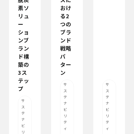
素ソ
おけ
リュ
る2
ー
つの
ショ
ブラ
ンブ
ンド
ラン
戦略
ド構
パ
築の
ター
3ス
ン
テッ
サ
サ
プ
ス
ス
テ
テ
サ
ナ
ナ
ス
ビ
ビ
テ
リ
リ
ナ
テ
テ
ビ
ィ
ィ
リ