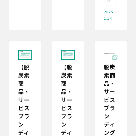
グ
2025.1
1.14
【脱
【脱
脱炭
炭素
炭素
素商
商
商
品・
品・
品・
サー
サー
サー
ビス
ビス
ビス
ブラ
ブラ
ブラ
ン
ン
ン
ディ
ディ
ディ
ング