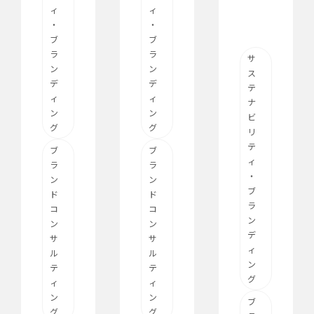
ィ
ィ
・
・
ブ
ブ
ラ
ラ
サ
ン
ン
ス
デ
デ
テ
ィ
ィ
ナ
ン
ン
ビ
グ
グ
リ
テ
ブ
ブ
ィ
ラ
ラ
・
ン
ン
ブ
ド
ド
ラ
コ
コ
ン
ン
ン
デ
サ
サ
ィ
ル
ル
ン
テ
テ
グ
ィ
ィ
ン
ン
ブ
グ
グ