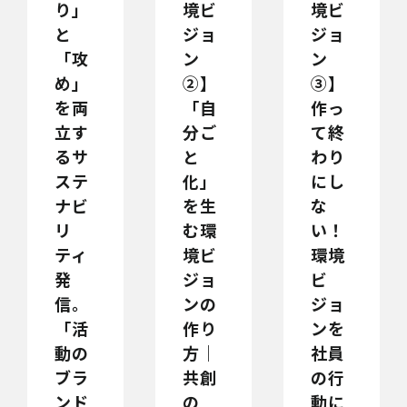
り」
境ビ
境ビ
と
ジョ
ジョ
「攻
ン
ン
め」
②】
③】
を両
「自
作っ
立す
分ご
て終
るサ
と
わり
ステ
化」
にし
ナビ
を生
な
リ
む環
い！
ティ
境ビ
環境
発
ジョ
ビ
信。
ンの
ジョ
「活
作り
ンを
動の
方｜
社員
ブラ
共創
の行
ンド
の
動に