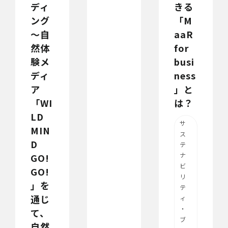
ディ
きる
ング
「M
～自
aaR
然体
for
験メ
busi
ディ
ness
ア
」と
「WI
は？
LD
サ
MIN
ス
D
テ
ナ
GO!
ビ
GO!
リ
」を
テ
通じ
ィ
・
て、
ブ
自然