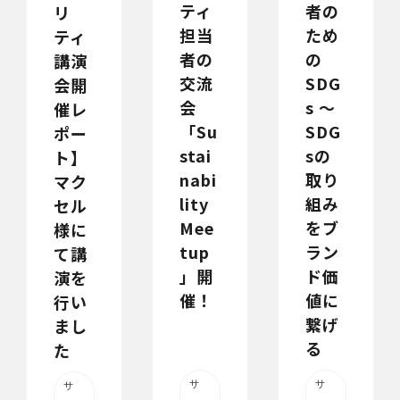
ティ
者の
リ
担当
ため
ティ
者の
の
講演
交流
SDG
会開
会
s ～
催レ
「Su
SDG
ポー
stai
sの
ト】
nabi
取り
マク
lity
組み
セル
Mee
をブ
様に
tup
ラン
て講
」開
ド価
演を
催！
値に
行い
繋げ
まし
る
た
サ
サ
サ