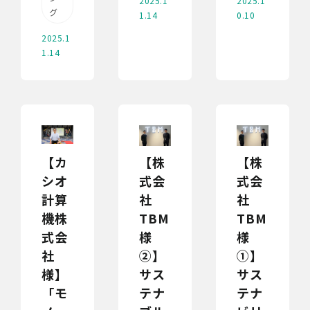
2025.1
2025.1
グ
1.14
0.10
2025.1
1.14
【カ
【株
【株
シオ
式会
式会
計算
社
社
機株
TBM
TBM
式会
様
様
社
②】
①】
様】
サス
サス
「モ
テナ
テナ