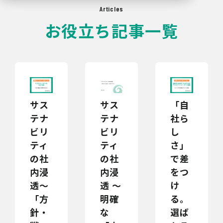
Articles
お役立ち記事一覧
サス
サス
「自
テナ
テナ
社ら
ビリ
ビリ
し
ティ
ティ
さ」
の社
の社
で差
内浸
内浸
をつ
透～
透 〜
け
「方
明確
る。
針・
な
選ば