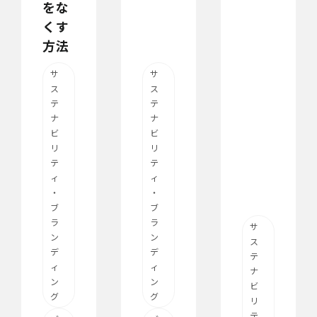
をな
くす
方法
サ
サ
ス
ス
テ
テ
ナ
ナ
ビ
ビ
リ
リ
テ
テ
ィ
ィ
・
・
ブ
ブ
ラ
ラ
サ
ン
ン
ス
デ
デ
テ
ィ
ィ
ナ
ン
ン
ビ
グ
グ
リ
テ