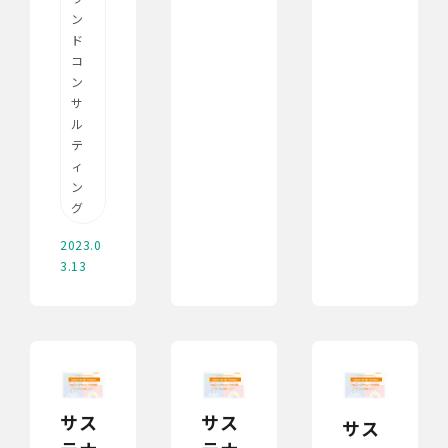
ン
ド
コ
ン
サ
ル
テ
ィ
ン
グ
2023.0
3.13
サス
サス
サス