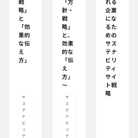
戦
「方
れる
略」
針・
企業
と
戦
にな
「効
略」
るた
果的
と、
めの
な伝
効果
サス
え
的な
テナ
方」
「伝
ビリ
え
ティ
方」
サイ
〜
ト戦
略
サ
サ
ス
ス
テ
テ
ナ
ナ
ビ
ビ
リ
リ
テ
テ