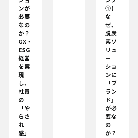
ンが
①】
必要
な
なの
ぜ、
か？
脱炭
GX・
素ソ
ESG
リュ
経営
ー
を実
ショ
現
ンに
し、
「ブ
社員
ラン
の
ド」
「や
が必
らさ
要な
れ
の
感」
か？