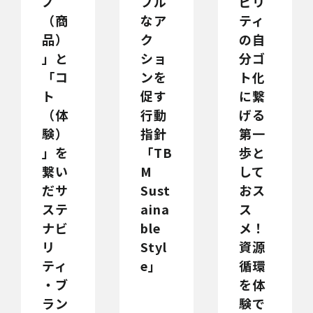
ノ
ブル
ビリ
（商
なア
ティ
品）
ク
の自
」と
ショ
分ゴ
「コ
ンを
ト化
ト
促す
に繋
（体
行動
げる
験）
指針
第一
」を
「TB
歩と
繋い
M
して
だサ
Sust
おス
ステ
aina
ス
ナビ
ble
メ！
リ
Styl
資源
ティ
e」
循環
・ブ
を体
ラン
験で