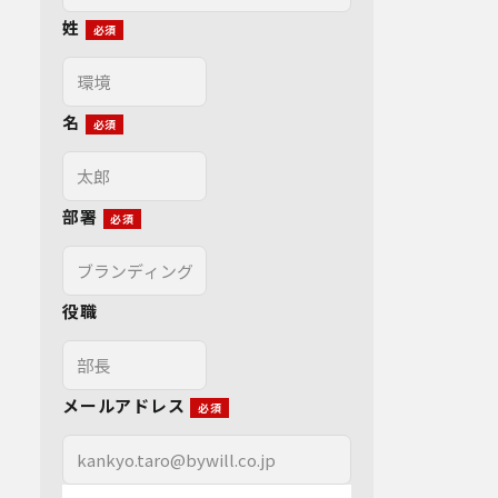
姓
名
部署
役職
メールアドレス