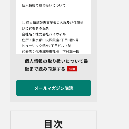
個人情報の取り扱いについて
1. 個人情報取扱事業者の名称及び住所並
びに代表者の氏名
会社名：株式会社バイウィル
住所：東京都中央区銀座7丁目3番5号
ヒューリック銀座7丁目ビル 4階
代表者：代表取締役社長 下村雄一郎
個人情報の取り扱いについて最
2.個人情報保護管理者
後まで読み同意する
管理者名：管理部長
連絡先：info@bywill.co.jp
3.利用目的
当社で取り扱う個人情報（個人情報保護
法第2条第1項により定義された「個人情
報」をいい、以下同様とします。）の利
用目的は以下のとおりです。個人情報の
提供は任意ですが、必要な情報をご提供
目次
いただけない場合、適切な対応ができな
いことがあります。