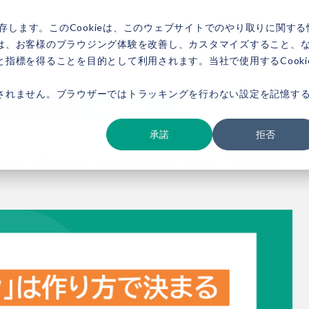
存します。このCookieは、このウェブサイトでのやり取りに関する
は、お客様のブラウジング体験を改善し、カスタマイズすること、
指標を得ることを目的として利用されます。当社で使用するCooki
ービス紹介
事例紹介
新着情報
セミナー
お役立ち情報
会社概要
されません。ブラウザーではトラッキングを行わない設定を記憶す
ダウンロード
お問い合わせ
承諾
拒否
ン②】「自分ごと化」を生む環境ビジョンの作り方｜共創の4STEP