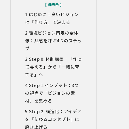
なお、当社との通話及びWebミーティン
グの内容は、ご要望・お問い合わせ内
はじめに：良いビジョン
容・ご意見等の正確な把握、今後のサー
ビス向上等のために、録音・録画させて
は「作り方」で決まる
いただく場合があります。
環境ビジョン策定の全体
対象情報
像：共感を呼ぶ4つのステッ
・お問い合わせ時に取得する個人情報
プ
利用目的
Step 0: 体制構築：「作っ
・各種お問い合わせに対応するため
て与える」から「一緒に育
・お問い合わせ対応の品質向上及びお問
い合わせ内容等の正確な把握のため
てる」へ
・取得した情報を解析又は分析して、当
社サービス「環境価値創出支援」「環境
Step 1:インプット：3つ
価値売買」「脱炭素コンサルティング」
の視点で「ビジョンの素
「ブランドコンサルティング」の改善・
材」を集める
開発を行うため
・統計資料の作成のため
Step 2: 構造化：アイデア
4.第三者への提供
を「伝わるコンセプト」に
当社は、イベントやセミナーにて取得し
磨き上げる