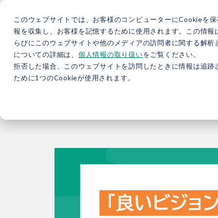
このウェブサイトでは、お客様のコンピューターにCookieを保
報を収集し、お客様を記憶するために使用されます。この情報
らびにこのウェブサイトや他のメディアの訪問者に関する解析と
5分で分かるバイウィル
カーボンニュートラル総研
サ
についての詳細は、
個人情報の取り扱い
をご覧ください。
拒否した場合、このウェブサイトを訪問したときに情報は追跡
JP
/
EN
採用情報
資料
ために1つのCookieが使用されます。
TOP
お役立ち情報
ブログ
【環境ビジョ