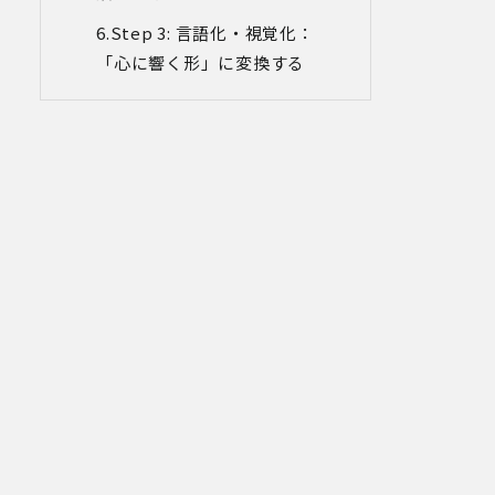
た個人情報につき、以下の内容に従って
第三者提供を行うことがあります。な
Step 3: 言語化・視覚化：
お、本人の同意がある場合及び法令の定
「心に響く形」に変換する
めによる場合を除いて、以下の内容以外
で当社が取り扱う個人情報を第三者に提
供することはありません。
(1)提供先
イベント・セミナーの共催事業者
(2)提供される個人情報の内容
会社名・所属団体等の名称、所属名、役
職名等の肩書、氏名、住所、電話番号、
メールアドレス、その他イベント・セミ
ナーを通じて取得した情報
(3)第三者提供の方法
電話、FAX、電子メール、郵送などの一般
的な方法
(4)その他
上記の内容によらない個人情報の第三者
提供を行う場合には、あらかじめ本人に
対し個別具体的な内容を提示して同意を
得ます。
5.委託