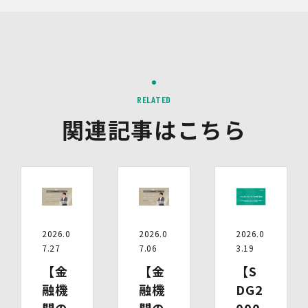
す。）により、インターネット上のさまざまなサイトに当
社の広告が掲載されています。
第三者配信事業者は、Cookie等の識別情報を使用して、
当社のウェブサイトへの訪問・行動履歴情報に基づいて広
告を配信します。また、当社が保有する個人情報と第三者
配信事業者が保有する個人情報について、本人が特定され
ないデータに不可逆変換した上で第三者配信事業者におい
て照合を行い、その結果に基づいて広告を配信することが
RELATED
あります。第三者配信事業者が、これらの情報を広告配信
関連記事はこちら
以外の目的で利用することはありません。
10.保有個人データの開示等
当社の保有個人データについて、利用目的の通知・開示・
内容の訂正・追加又は削除・利用の停止・消去、第三者へ
の提供の停止及び第三者提供記録の開示（以下「開示等」
といいます。）をご希望の場合は、本人又はその代理人か
らのお申し出であることを確認した上で対応いたします。
2026.0
2026.0
2026.0
もし、ご希望の全部又は一部に応じられない場合はその理
7.27
7.06
3.19
由をご説明いたします。
また、当該お申し出によって取得した個人情報は、お申し
【金
【金
【S
出に関する連絡・事務手続に必要な範囲でのみ利用しま
融機
融機
DG2
す。
関の
関の
000