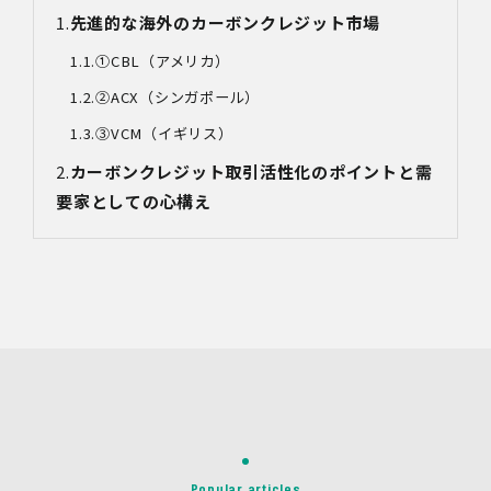
先進的な海外のカーボンクレジット市場
対象情報
・お問い合わせ時に取得する個人情報
①
CBL
（アメリカ）
利用目的
②ACX
（シンガポール）
・各種お問い合わせに対応するため
③VCM
（イギリス）
・お問い合わせ対応の品質向上及びお問い合わせ内容等の
正確な把握のため
カーボンクレジット取引活性化のポイントと需
・取得した情報を解析又は分析して、当社サービス「環境
要家としての心構え
価値創出支援」「環境価値売買」「脱炭素コンサルティン
グ」「ブランドコンサルティング」の改善・開発を行うた
め
・統計資料の作成のため
4.第三者への提供
当社は、イベントやセミナーにて取得した個人情報につ
き、以下の内容に従って第三者提供を行うことがありま
す。なお、本人の同意がある場合及び法令の定めによる場
合を除いて、以下の内容以外で当社が取り扱う個人情報を
第三者に提供することはありません。
(1)提供先
イベント・セミナーの共催事業者
(2)提供される個人情報の内容
Popular articles