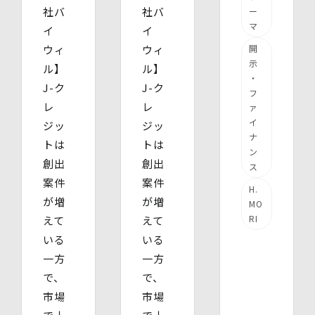
社バ
社バ
ー
マ
イ
イ
ウィ
ウィ
開
示
ル】
ル】
・
J-ク
J-ク
フ
レ
レ
ァ
イ
ジッ
ジッ
ナ
トは
トは
ン
創出
創出
ス
案件
案件
H.
が増
が増
MO
RI
えて
えて
いる
いる
一方
一方
で、
で、
市場
市場