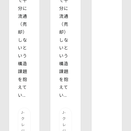
で十
で十
分に
分に
流通
流通
（売
（売
却）
却）
しな
しな
いと
いと
いう
いう
構造
構造
課題
課題
を抱
を抱
えて
えて
い...
い...
J-
J-
ク
ク
レ
レ
ジ
ジ