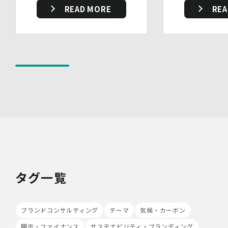
READ MORE
REA
又は紛失等を防止するための措置を講じています。
・事務所内外の移動を含め、個人情報を取り扱う機器、電
子媒体及び書類等を持ち運ぶ場合、容易に個人情報が判明
しないよう措置を実施いたします。
(4)技術的安全管理措置
・アクセス制御を実施して、担当者及び取扱う個人情報
データベース等の範囲を限定しています。
・個人データを取り扱う情報システムについて、外部から
の不正アクセス又は不正ソフトウェアから保護する仕組み
を導入しています。
7.本人が容易に認識できない方法による個人情報の取り扱
い
当社は、最適なサービスの提供と利便性の向上を目的とし
て、Cookieの使用並びに利用者様のIPアドレス、アクセ
ス回数、ご利用ブラウザ及びOSその他利用端末等の情報
の収集を行うことがあります。また、広告の効果測定のた
タグ一覧
め、第三者の運営するツールから当社サイトを訪れる前に
クリックされている広告の情報(クリック日や広告掲載サ
イト等)を取得し、ご提供いただいた個人情報と照合する
ブランドコンサルティング
テーマ
気候・カーボン
場合があります。
Cookieの使用は任意ですが、受け入れを拒否した場合
開示・ファイナンス
サステナビリティ・ブランディング