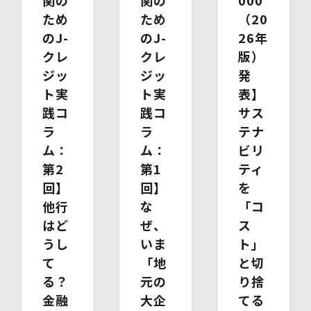
(1)開示等の求めのお申し出先
ため
ため
（20
当社は、開示等の依頼を受け、当該依頼が個人情報保護法
のJ-
のJ-
26年
に定める要件を満たす場合には、当社の定める手続に従っ
て速やかに対応します。
クレ
クレ
版）
開示等のお求めについては、以下のお問い合わせ窓口まで
ジッ
ジッ
発
お申し出ください。
ト実
ト実
表】
(2)開示等の求めに関するお手続
お申し出受付け後、当社「保有個人情報に関する開示等の
践コ
践コ
サス
請求書」を送付いたします。 ご記入いただいた「請求
ラ
ラ
テナ
書」と「本人確認書類のコピー」、代理人によるお求めの
ム：
ム：
ビリ
場合は「代理人であることを確認する書類」を送付してく
ださい。また、各資料に含まれる本籍地情報は都道府県ま
第2
第1
ティ
でとし、それ以降の情報は黒塗り等の処理をしてくださ
回】
回】
を
い。
他行
な
「コ
・ 本人確認書類の写し（運転免許証、パスポート、健康
保険証、住民票、年金手帳等）
はど
ぜ、
ス
・ 代理人であることを確認する書類
うし
いま
ト」
【代理人様が未成年者の法定代理人の場合】
・ 代理人様ご本人の本人確認書類の写し
て
「地
と切
・ いずれかの写し（戸籍謄本、住民票（続柄の記載され
る？
元の
り捨
たもの）、その他法定代理権の確認ができる公的書類）
金融
大企
てる
【代理人様が成年被後見人の法定代理人の場合】