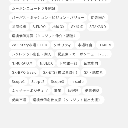
は、当社サービス等のご利用ができない場合があります。
カーボンニュートラル総研
このほか当社では、広告・マーケティング活動のため、第
三者配信事業者が提供するサービスを利用することがあり
パーパス・ミッション・ビジョン・バリュー
伊佐陽介
ます。
国際枠組
S.ENDO
地域GX
GX論点
S.TAKANO
8.Google Analyticsの利用
環境価値売買（クレジット仲介・調達）
当社は、サービス向上のためにGoogle LLC（以下
「Google社」といいます。）の提供するGoogle
Voluntary市場・CDR
クオリティ
市場制度
H.MORI
Analyticsを利用することがあります。Google
J-クレジット創出・購入
脱炭素・カーボンニュートラル
Analyticsを利用しますと、Google社又は当社の設定す
るCookieをもとにして、Google社が利用者様によるサ
N.MURAKAMI
N.UEDA
下村雄一郎
企業動向
イト訪問履歴を収集、記録、分析します。当社は、
Google社からその分析結果を受け取り、利用者様の利用
GX-BPO basic
GX-ETS (排出量取引)
GX・脱炭素
状況等を把握します。Google Analyticsにより収集、記
Scope1
Scope2
Scope3
m-saito
録、分析された利用者様の情報には、特定の個人を識別す
る情報は一切含まれません。また、それらの情報は、
ネイチャーポジティブ
政策
法規制
炭素価格
Google社により同社のプライバシーポリシーに基づいて
炭素市場
環境価値創出支援（クレジット創出支援）
管理されます。
9.第三者配信事業者の広告配信について
Google、Meta（Facebook）、X（Twitter）を含む第
三者配信事業者（以下「第三者配信事業者」といいま