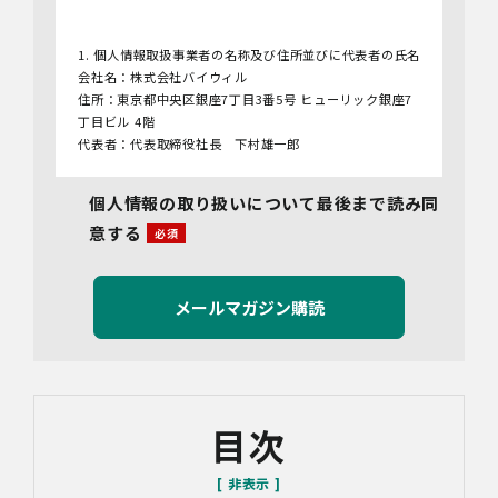
1. 個人情報取扱事業者の名称及び住所並びに代表者の氏名
会社名：株式会社バイウィル
住所：東京都中央区銀座7丁目3番5号 ヒューリック銀座7
丁目ビル 4階
代表者：代表取締役社長 下村雄一郎
2.個人情報保護管理者
個人情報の取り扱いについて最後まで読み同
管理者名：管理部長
意する
連絡先：info@bywill.co.jp
3.利用目的
当社で取り扱う個人情報（個人情報保護法第2条第1項によ
り定義された「個人情報」をいい、以下同様とします。）
の利用目的は以下のとおりです。個人情報の提供は任意で
すが、必要な情報をご提供いただけない場合、適切な対応
ができないことがあります。
なお、当社との通話及びWebミーティングの内容は、ご要
目次
望・お問い合わせ内容・ご意見等の正確な把握、今後の
サービス向上等のために、録音・録画させていただく場合
があります。