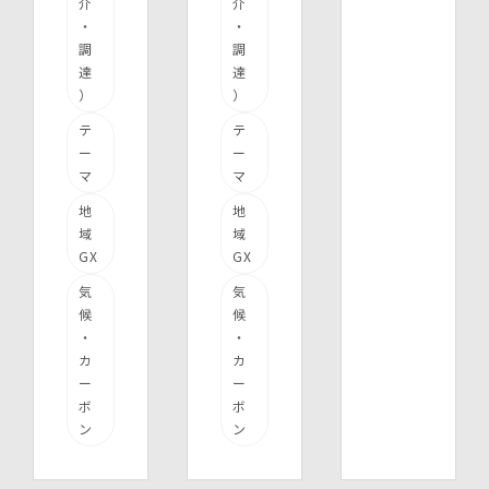
介
介
・
・
調
調
達
達
）
）
テ
テ
ー
ー
マ
マ
地
地
域
域
GX
GX
気
気
候
候
・
・
カ
カ
ー
ー
ボ
ボ
ン
ン