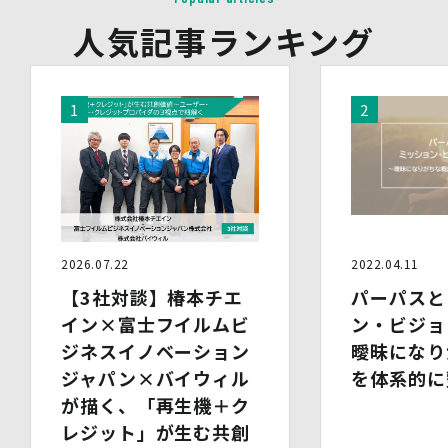
会社名・所属団体等の名称、所属名、役職名等の肩書、氏
人気記事ランキング
名、住所、電話番号、メールアドレス、その他イベント・
セミナーを通じて取得した情報
(3)第三者提供の方法
電話、FAX、電子メール、郵送などの一般的な方法
(4)その他
上記の内容によらない個人情報の第三者提供を行う場合に
は、あらかじめ本人に対し個別具体的な内容を提示して同
意を得ます。
5.委託
当社は、上記利用目的の達成に必要な範囲内において、個
人情報の取扱いの全部又は一部を委託する場合がありま
2026.07.22
2022.04.11
す。個人情報の取扱いを外部に委託する際は、十分な情報
【3社対談】椿本チエ
パーパスと
管理水準を確保している委託先を選定するとともに、当該
委託先には必要かつ適切な監督を行います。
イン×富士フイルムビ
ン・ビジョ
ジネスイノベーション
曖昧になり
6.安全管理措置
ジャパン×バイウィル
当社は、個人情報保護法、個人情報保護方針及び本方針に
を体系的に
従って、個人データ（個人情報保護法第16条第３項により
が描く、「再生機＋ク
定義された「個人データ」をいい、以下同様とします。）
レジット」が生む共創
を適切に取り扱い、正確かつ最新のものとするよう適切な