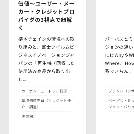
処置を講じます。
価値～ユーザー・メー
また、個人データの漏えい、滅失又は毀損の防止その他の
カー・クレジットプロ
個人データの保護のため、個人データを適切かつ安全に管
パイダの3視点で紐解
理します。
く
当社は、個人情報を適切に取り扱うため、以下の安全管理
措置を実施します。
椿本チェインの環境への取
パーパスとミ
(1)組織的安全管理措置
り組みと、富士フイルムビ
ジョンの違い
・ 個人データの取扱いに関する責任者を定め、報告連絡
ジネスイノベーションジャ
にはWhyやWh
体制や取扱方法を管理しています。
・ 個人情報の取扱状況について定期的な点検及び監査を
パンの「再生機（回収した
Where、H
実施しています。
使用済み商品から取り出
系できちん...
(2)人的安全管理措置
し...
・ 個人データの取扱いに関する留意事項について、従業
員に定期的な研修を実施しています。
カーボンニュートラル総研
ブランドコン
・ 個人データについての秘密保持に関する事項を就業規
則に規定しています。
環境価値売買（クレジット仲
パーパス・ミ
(3)物理的安全管理措置
介・調達）
ジョン・バリ
・個人データを取扱う区域において、従業員の入退室管理
及び持ち込む機器等の制限を行うとともに、権限を有しな
伊佐陽介
い者による個人データの閲覧を防止する措置を講じていま
す。
・個人データを取り扱う機器、電子媒体及び書類等の盗難