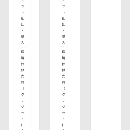
ッ
ッ
ト
ト
創
創
出
出
・
・
購
購
入
入
環
環
境
境
価
価
値
値
売
売
買
買
（
（
ク
ク
レ
レ
ジ
ジ
ッ
ッ
ト
ト
仲
仲