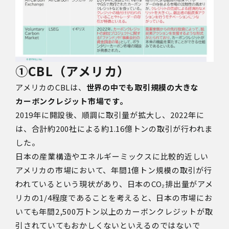
①
CBL
（アメリカ）
アメリカの
CBL
は、
世界の中でも取引規模の大きな
カーボンクレジット市場です。
2019
年に開設後、順調に取引量が拡大し、
2022
年に
は、合計約
200
社による約
1.16
億トンの取引が行われま
した。
日本の産業構造やエネルギーミックスに比較的近しい
アメリカの市場において、年間
1
億トン規模の取引が行
われているという現状があり、日本のCO₂排出量がアメ
リカの1/4程度であることを考えると、日本の市場にお
いても年間
2,500
万トン以上のカーボンクレジットが取
引されていてもおかしくないといえるのではないで