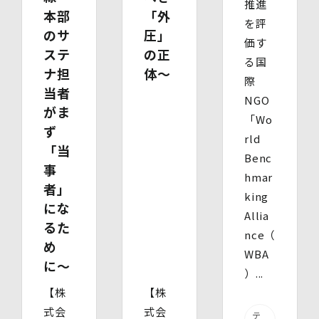
推進
ただくものです。
本部
「外
を評
ただし、必要な項⽬をいただけない場合、利⽤⽬的に記載
のサ
圧」
の諸⼿続⼜は処理に⽀障が⽣じる可能性があります。
価す
ステ
の正
る国
ナ担
体〜
際
当者
NGO
がま
「Wo
ず
rld
「当
Benc
事
hmar
者」
king
にな
Allia
るた
nce（
め
WBA
に〜
）...
【株
【株
式会
式会
テ