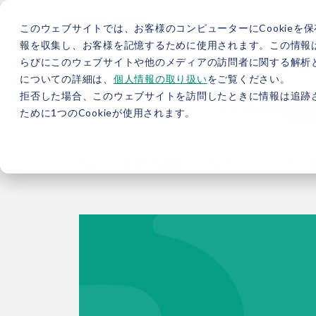
このウェブサイトでは、お客様のコンピューターにCookieを保
報を収集し、お客様を記憶するために使用されます。この情報
らびにこのウェブサイトや他のメディアの訪問者に関する解析と
5分で分かるバイウィル
カーボンニュートラル総研
サ
についての詳細は、
個人情報の取り扱い
をご覧ください。
拒否した場合、このウェブサイトを訪問したときに情報は追跡
JP
/
EN
採用情報
資料
ために1つのCookieが使用されます。
TOP
お役立ち情報
ブログ
なぜ最大 9