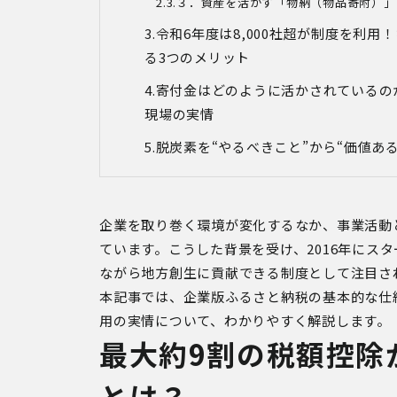
３．資産を活かす「物納（物品寄附）」
令和6年度は8,000社超が制度を利
る
3
つのメリット
寄付金はどのように活かされているの
現場の実情
脱炭素を
“
やるべきこと
”
から
“
価値あ
企業を取り巻く環境が変化するなか、事業活動
ています。こうした背景を受け、2016年にス
ながら地方創生に貢献できる制度として注目さ
本記事では、企業版ふるさと納税の基本的な仕
用の実情について、わかりやすく解説します。
最大約9割の税額控除
とは？