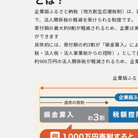
企業版ふるさと納税（地方創生応援税制）は、
で、法人関係税の軽減を受けられる制度です。
寄付額の最大約
9
割が軽減されるため、企業は
ができます
具体的には、寄付額の約
3
割が「損金算入」に
税・法人税・法人事業税からの控除）」として
約
900
万円の法人関係税が軽減されるため、企
企業版ふる