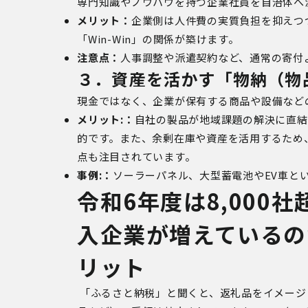
専門知識やノウハウを持つ企業社員を自治体へ
メリット：
企業側は人件費の実質負担を抑えつ
「
Win-Win
」の関係が築けます。
注意点：
人事調整や派遣契約など、通常の寄付
３．資産を活かす「物納（物
現金ではなく、企業が保有する商品や設備など
メリット:：
自社の製品が地域課題の解決に直結
的です。また、余剰在庫や資産を活用するため
点も注目されています。
事例:：
ソーラーパネル、大型蓄電池や
EV
車と
令和6年度は8,000
入企業が増えているの
リット
「ふるさと納税」と聞くと、返礼品をイメージ