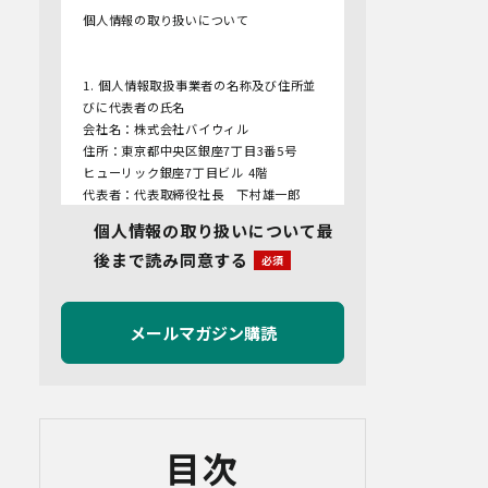
個人情報の取り扱いについて
1. 個人情報取扱事業者の名称及び住所並
びに代表者の氏名
会社名：株式会社バイウィル
住所：東京都中央区銀座7丁目3番5号
ヒューリック銀座7丁目ビル 4階
代表者：代表取締役社長 下村雄一郎
個人情報の取り扱いについて最
2.個人情報保護管理者
後まで読み同意する
管理者名：管理部長
連絡先：info@bywill.co.jp
3.利用目的
当社で取り扱う個人情報（個人情報保護
法第2条第1項により定義された「個人情
報」をいい、以下同様とします。）の利
用目的は以下のとおりです。個人情報の
提供は任意ですが、必要な情報をご提供
目次
いただけない場合、適切な対応ができな
いことがあります。