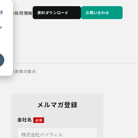
情
JP
/
EN
採用情報
資料ダウンロード
お問い合わせ
な
e
る
計画と脱炭素の接点
メルマガ登録
会社名