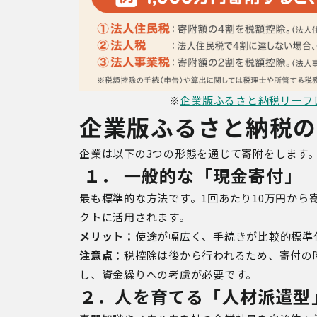
※
企業版ふるさと納税リーフ
企業版ふるさと納税
企業は以下の
3
つの形態を通じて寄附をします
１．
一般的な「現金寄付」
最も標準的な方法です。
1
回あたり
10
万円から
クトに活用されます。
メリット：
使途が幅広く、手続きが比較的標準
注意点：
税控除は後から行われるため、寄付の
し、資金繰りへの考慮が必要です。
２．人を育てる「人材派遣型