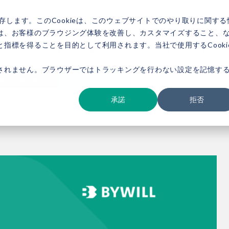
存します。このCookieは、このウェブサイトでのやり取りに関する
は、お客様のブラウジング体験を改善し、カスタマイズすること、
指標を得ることを目的として利用されます。当社で使用するCooki
ービス紹介
事例紹介
新着情報
セミナー
お役立ち情報
会社概要
されません。ブラウザーではトラッキングを行わない設定を記憶す
ダウンロード
お問い合わせ
承諾
拒否
 割控除が可能なのか｜企業版ふるさと納税の仕組みと制度趣旨、地域再生