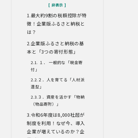
なお、当社との通話及びWebミーティン
グの内容は、ご要望・お問い合わせ内
最大約9割の税額控除が特
容・ご意見等の正確な把握、今後のサー
ビス向上等のために、録音・録画させて
徴！企業版ふるさと納税と
いただく場合があります。
は？
対象情報
企業版ふるさと納税の基
・お問い合わせ時に取得する個人情報
本と「
3
つの寄付形態」
利用目的
１．
一般的な「現金寄
・各種お問い合わせに対応するため
付」
・お問い合わせ対応の品質向上及びお問
い合わせ内容等の正確な把握のため
２．人を育てる「人材派
・取得した情報を解析又は分析して、当
遣型」
社サービス「環境価値創出支援」「環境
価値売買」「脱炭素コンサルティング」
３．資産を活かす「物納
「ブランドコンサルティング」の改善・
（物品寄附）」
開発を行うため
・統計資料の作成のため
令和6年度は8,000社超が
制度を利用！なぜ今、導入
4.第三者への提供
企業が増えているのか？企
当社は、イベントやセミナーにて取得し