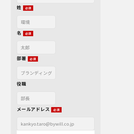
姓
名
部署
役職
メールアドレス