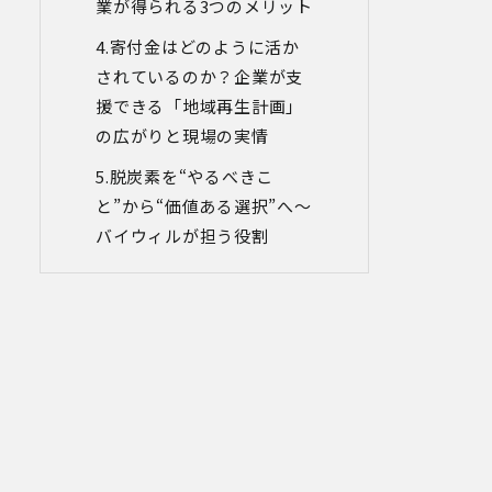
た個人情報につき、以下の内容に従って
業が得られる
3
つのメリット
第三者提供を行うことがあります。な
寄付金はどのように活か
お、本人の同意がある場合及び法令の定
めによる場合を除いて、以下の内容以外
されているのか？
企業が支
で当社が取り扱う個人情報を第三者に提
援できる「地域再生計画」
供することはありません。
の広がりと現場の実情
(1)提供先
イベント・セミナーの共催事業者
脱炭素を
“
やるべきこ
(2)提供される個人情報の内容
会社名・所属団体等の名称、所属名、役
と
”
から
“
価値ある選択
”
へ～
職名等の肩書、氏名、住所、電話番号、
バイウィルが担う役割
メールアドレス、その他イベント・セミ
ナーを通じて取得した情報
(3)第三者提供の方法
電話、FAX、電子メール、郵送などの一般
的な方法
(4)その他
上記の内容によらない個人情報の第三者
提供を行う場合には、あらかじめ本人に
対し個別具体的な内容を提示して同意を
得ます。
5.委託