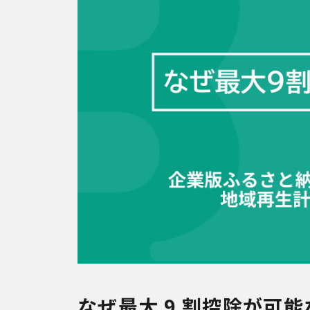
なぜ最大 9 割控除が可