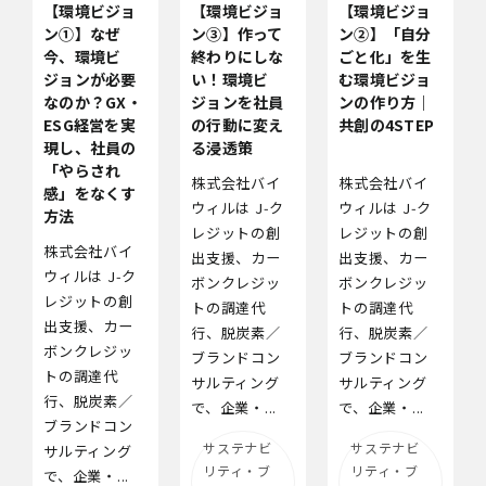
【環境ビジョ
【環境ビジョ
【環境ビジョ
ン①】なぜ
ン③】作って
ン②】「自分
今、環境ビ
終わりにしな
ごと化」を生
ジョンが必要
い！環境ビ
む環境ビジョ
なのか？GX・
ジョンを社員
ンの作り方｜
ESG経営を実
の行動に変え
共創の4STEP
現し、社員の
る浸透策
「やらされ
株式会社バイ
株式会社バイ
感」をなくす
ウィルは J‑ク
ウィルは J‑ク
方法
レジットの創
レジットの創
株式会社バイ
出支援、カー
出支援、カー
ウィルは J‑ク
ボンクレジッ
ボンクレジッ
レジットの創
トの調達代
トの調達代
出支援、カー
行、脱炭素／
行、脱炭素／
ボンクレジッ
ブランドコン
ブランドコン
トの調達代
サルティング
サルティング
行、脱炭素／
で、企業・...
で、企業・...
ブランドコン
サステナビ
サステナビ
サルティング
リティ・ブ
リティ・ブ
で、企業・...