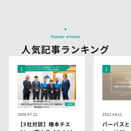
があります。
対象情報
・お問い合わせ時に取得する個人情報
利用目的
・各種お問い合わせに対応するため
Popular articles
・お問い合わせ対応の品質向上及びお問い合わせ内容等の
人気記事ランキング
正確な把握のため
・取得した情報を解析又は分析して、当社サービス「環境
価値創出支援」「環境価値売買」「脱炭素コンサルティン
グ」「ブランドコンサルティング」の改善・開発を行うた
め
・統計資料の作成のため
4.第三者への提供
当社は、イベントやセミナーにて取得した個人情報につ
き、以下の内容に従って第三者提供を行うことがありま
す。なお、本人の同意がある場合及び法令の定めによる場
合を除いて、以下の内容以外で当社が取り扱う個人情報を
2022.04.11
2026.07.22
第三者に提供することはありません。
パーパスと
【3社対談】椿本チエ
(1)提供先
イベント・セミナーの共催事業者