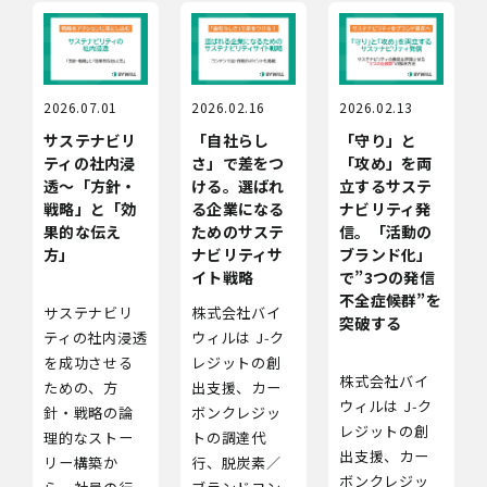
2026.07.01
2026.02.16
2026.02.13
サステナビリ
「自社らし
「守り」と
ティの社内浸
さ」で差をつ
「攻め」を両
透～「方針・
ける。選ばれ
立するサステ
戦略」と「効
る企業になる
ナビリティ発
果的な伝え
ためのサステ
信。「活動の
方」
ナビリティサ
ブランド化」
イト戦略
で”3つの発信
不全症候群”を
サステナビリ
株式会社バイ
突破する
ティの社内浸透
ウィルは J‑ク
を成功させる
レジットの創
株式会社バイ
ための、方
出支援、カー
ウィルは J‑ク
針・戦略の論
ボンクレジッ
レジットの創
理的なストー
トの調達代
出支援、カー
リー構築か
行、脱炭素／
ボンクレジッ