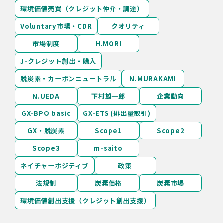
環境価値売買（クレジット仲介・調達）
Voluntary市場・CDR
クオリティ
市場制度
H.MORI
J-クレジット創出・購入
脱炭素・カーボンニュートラル
N.MURAKAMI
N.UEDA
下村雄一郎
企業動向
GX-BPO basic
GX-ETS (排出量取引)
GX・脱炭素
Scope1
Scope2
Scope3
m-saito
ネイチャーポジティブ
政策
法規制
炭素価格
炭素市場
環境価値創出支援（クレジット創出支援）