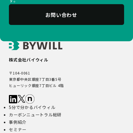
す。
三者配信事業者（以下「第三者配信事業者」といいま
す。）により、インターネット上のさまざまなサイトに当
社の広告が掲載されています。
お問い合わせ
第三者配信事業者は、Cookie等の識別情報を使用して、
当社のウェブサイトへの訪問・行動履歴情報に基づいて広
告を配信します。また、当社が保有する個人情報と第三者
配信事業者が保有する個人情報について、本人が特定され
ないデータに不可逆変換した上で第三者配信事業者におい
て照合を行い、その結果に基づいて広告を配信することが
あります。第三者配信事業者が、これらの情報を広告配信
株式会社バイウィル
以外の目的で利用することはありません。
10.保有個人データの開示等
〒104-0061
当社の保有個人データについて、利用目的の通知・開示・
東京都中央区銀座7丁目3番5号
内容の訂正・追加又は削除・利用の停止・消去、第三者へ
ヒューリック銀座7丁目ビル 4階
の提供の停止及び第三者提供記録の開示（以下「開示等」
といいます。）をご希望の場合は、本人又はその代理人か
らのお申し出であることを確認した上で対応いたします。
5分で分かるバイウィル
もし、ご希望の全部又は一部に応じられない場合はその理
由をご説明いたします。
カーボンニュートラル総研
また、当該お申し出によって取得した個人情報は、お申し
事例紹介
出に関する連絡・事務手続に必要な範囲でのみ利用しま
セミナー
す。