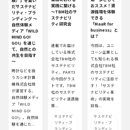
験）」を繋い
実践に繋げる
おススメ！資
だサステナビ
～TBM社のサ
源循環を体験
リティ・ブラ
ステナビリ
できる
ンディング ～
ティ研究会
「MaaR for
自然体験メ
business」と
ディア「WILD
は？
MIND GO!
GO!」を通じ
連載でお届け
今回は、ユニ
て、自然との
している株式
コーン企業とし
共生を目指す
会社TBM社の
ても知られる株
～
サステナビリ
式会社TBM社
時計などを扱
ティ、PART3
のサステナビ
うカシオ計算
の今回がラス
リティに注目で
機株式会社様
トです。TBM
す！「サステ
が運営する、
社のサステナ
ナビリティ革
自然体験メディ
ビリティ浸透施
命」の実現を
ア「WILD
策...
目指...
MIND GO!
サステナビ
サステナビ
GO!」。自然体
リティ・ブ
リティ・ブ
験を通じた...
ランディン
ランディン