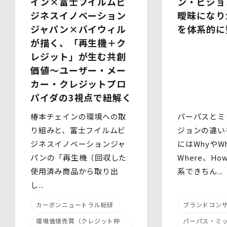
ン・ビジョ
イン×富士フイルムビ
(2)提供される個人情報の内容
曖昧になり
ジネスイノベーション
会社名・所属団体等の名称、所属名、役職名等の肩書、氏
を体系的に
ジャパン×バイウィル
名、住所、電話番号、メールアドレス、その他イベント・
セミナーを通じて取得した情報
が描く、「再生機＋ク
(3)第三者提供の方法
レジット」が生む共創
電話、FAX、電子メール、郵送などの一般的な方法
(4)その他
価値～ユーザー・メー
上記の内容によらない個人情報の第三者提供を行う場合に
カー・クレジットプロ
は、あらかじめ本人に対し個別具体的な内容を提示して同
パイダの3視点で紐解く
意を得ます。
パーパスとミ
椿本チェインの環境への取
5.委託
当社は、上記利用目的の達成に必要な範囲内において、個
ジョンの違い
り組みと、富士フイルムビ
人情報の取扱いの全部又は一部を委託する場合がありま
にはWhyやWh
ジネスイノベーションジャ
す。個人情報の取扱いを外部に委託する際は、十分な情報
Where、H
パンの「再生機（回収した
管理水準を確保している委託先を選定するとともに、当該
委託先には必要かつ適切な監督を行います。
系できちん...
使用済み商品から取り出
し...
6.安全管理措置
当社は、個人情報保護法、個人情報保護方針及び本方針に
ブランドコン
カーボンニュートラル総研
従って、個人データ（個人情報保護法第16条第３項により
定義された「個人データ」をいい、以下同様とします。）
パーパス・ミ
環境価値売買（クレジット仲