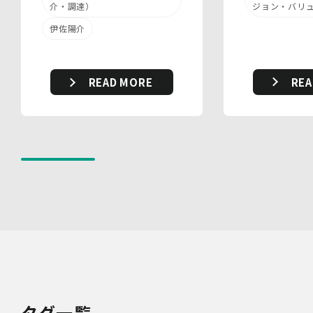
を適切に取り扱い、正確かつ最新のものとするよう適切な
ジョン・バリ
介・調達）
処置を講じます。
伊佐陽介
また、個人データの漏えい、滅失又は毀損の防止その他の
個人データの保護のため、個人データを適切かつ安全に管
理します。
REA
READ MORE
当社は、個人情報を適切に取り扱うため、以下の安全管理
措置を実施します。
(1)組織的安全管理措置
・ 個人データの取扱いに関する責任者を定め、報告連絡
体制や取扱方法を管理しています。
・ 個人情報の取扱状況について定期的な点検及び監査を
実施しています。
(2)人的安全管理措置
・ 個人データの取扱いに関する留意事項について、従業
員に定期的な研修を実施しています。
・ 個人データについての秘密保持に関する事項を就業規
則に規定しています。
(3)物理的安全管理措置
・個人データを取扱う区域において、従業員の入退室管理
及び持ち込む機器等の制限を行うとともに、権限を有しな
い者による個人データの閲覧を防止する措置を講じていま
タグ一覧
す。