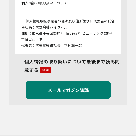
個人情報の取り扱いについて
1. 個人情報取扱事業者の名称及び住所並びに代表者の氏名
会社名：株式会社バイウィル
住所：東京都中央区銀座7丁目3番5号 ヒューリック銀座7
丁目ビル 4階
代表者：代表取締役社長 下村雄一郎
2.個人情報保護管理者
個人情報の取り扱いについて最後まで読み同
管理者名：管理部長
意する
連絡先：info@bywill.co.jp
3.利用目的
当社で取り扱う個人情報（個人情報保護法第2条第1項によ
り定義された「個人情報」をいい、以下同様とします。）
の利用目的は以下のとおりです。個人情報の提供は任意で
すが、必要な情報をご提供いただけない場合、適切な対応
ができないことがあります。
なお、当社との通話及びWebミーティングの内容は、ご要
望・お問い合わせ内容・ご意見等の正確な把握、今後の
サービス向上等のために、録音・録画させていただく場合