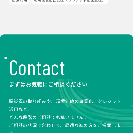
Cookieの使用は任意ですが、受け入れを拒否した場合
は、当社サービス等のご利用ができない場合があります。
このほか当社では、広告・マーケティング活動のため、第
三者配信事業者が提供するサービスを利用することがあり
ます。
8.Google Analyticsの利用
当社は、サービス向上のためにGoogle LLC（以下
「Google社」といいます。）の提供するGoogle
Analyticsを利用することがあります。Google
Contact
Analyticsを利用しますと、Google社又は当社の設定す
るCookieをもとにして、Google社が利用者様によるサ
イト訪問履歴を収集、記録、分析します。当社は、
Google社からその分析結果を受け取り、利用者様の利用
まずはお気軽にご相談ください
状況等を把握します。Google Analyticsにより収集、記
録、分析された利用者様の情報には、特定の個人を識別す
る情報は一切含まれません。また、それらの情報は、
脱炭素の取り組みや、環境価値の事業化、クレジット
Google社により同社のプライバシーポリシーに基づいて
活用など、
管理されます。
どんな段階のご相談でも構いません。
9.第三者配信事業者の広告配信について
ご相談の状況に合わせて、最適な進め方をご提案しま
Google、Meta（Facebook）、X（Twitter）を含む第