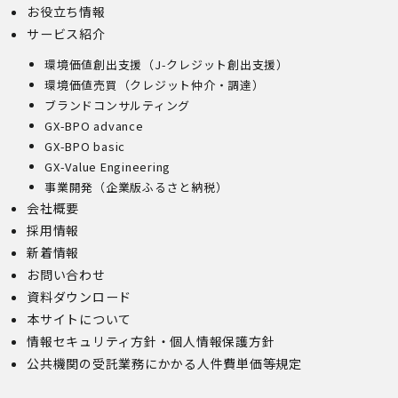
お役立ち情報
(1)開示等の求めのお申し出先
サービス紹介
当社は、開示等の依頼を受け、当該依頼が個人情報保護法
環境価値創出支援（J-クレジット創出支援）
に定める要件を満たす場合には、当社の定める手続に従っ
て速やかに対応します。
環境価値売買（クレジット仲介・調達）
開示等のお求めについては、以下のお問い合わせ窓口まで
ブランドコンサルティング
お申し出ください。
GX-BPO advance
(2)開示等の求めに関するお手続
GX-BPO basic
お申し出受付け後、当社「保有個人情報に関する開示等の
GX-Value Engineering
請求書」を送付いたします。 ご記入いただいた「請求
事業開発（企業版ふるさと納税）
書」と「本人確認書類のコピー」、代理人によるお求めの
会社概要
場合は「代理人であることを確認する書類」を送付してく
ださい。また、各資料に含まれる本籍地情報は都道府県ま
採用情報
でとし、それ以降の情報は黒塗り等の処理をしてくださ
新着情報
い。
お問い合わせ
・ 本人確認書類の写し（運転免許証、パスポート、健康
資料ダウンロード
保険証、住民票、年金手帳等）
・ 代理人であることを確認する書類
本サイトについて
【代理人様が未成年者の法定代理人の場合】
情報セキュリティ方針・個人情報保護方針
・ 代理人様ご本人の本人確認書類の写し
公共機関の受託業務にかかる人件費単価等規定
・ いずれかの写し（戸籍謄本、住民票（続柄の記載され
たもの）、その他法定代理権の確認ができる公的書類）