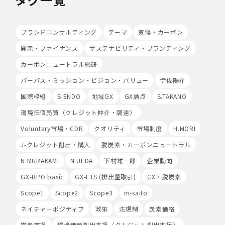
・個人データを取り扱う機器、電子媒体及び書類等の盗難
又は紛失等を防止するための措置を講じています。
・事務所内外の移動を含め、個人情報を取り扱う機器、電
ブランドコンサルティング
テーマ
気候・カーボン
子媒体及び書類等を持ち運ぶ場合、容易に個人情報が判明
開示・ファイナンス
サステナビリティ・ブランディング
しないよう措置を実施いたします。
(4)技術的安全管理措置
カーボンニュートラル総研
・アクセス制御を実施して、担当者及び取扱う個人情報
データベース等の範囲を限定しています。
パーパス・ミッション・ビジョン・バリュー
伊佐陽介
・個人データを取り扱う情報システムについて、外部から
国際枠組
S.ENDO
地域GX
GX論点
S.TAKANO
の不正アクセス又は不正ソフトウェアから保護する仕組み
を導入しています。
環境価値売買（クレジット仲介・調達）
Voluntary市場・CDR
クオリティ
市場制度
H.MORI
7.本人が容易に認識できない方法による個人情報の取り扱
い
J-クレジット創出・購入
脱炭素・カーボンニュートラル
当社は、最適なサービスの提供と利便性の向上を目的とし
て、Cookieの使用並びに利用者様のIPアドレス、アクセ
N.MURAKAMI
N.UEDA
下村雄一郎
企業動向
ス回数、ご利用ブラウザ及びOSその他利用端末等の情報
GX-BPO basic
GX-ETS (排出量取引)
GX・脱炭素
の収集を行うことがあります。また、広告の効果測定のた
め、第三者の運営するツールから当社サイトを訪れる前に
Scope1
Scope2
Scope3
m-saito
クリックされている広告の情報(クリック日や広告掲載サ
ネイチャーポジティブ
政策
法規制
炭素価格
イト等)を取得し、ご提供いただいた個人情報と照合する
場合があります。
炭素市場
環境価値創出支援（クレジット創出支援）