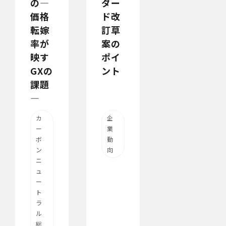
の―
ダー
価格
ド改
転嫁
訂草
率が
案の
映す
ポイ
GXの
ント
課題
―
カ
企
ー
業
ボ
動
ン
向
ニ
ュ
ー
ト
ラ
ル
総