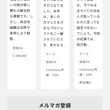
い行政分野に
は、今ではほ
ずかとなりま
関わる複合的
ぼすべての日本
した。本年
な課題です。し
人が知っている
は、多くの
かし、自治体
ものと言っても
方々とさまざ
組織は法律や
過言ではない
まなプロジェ
条例により縦
でしょう。今回
クトをご一緒
割...
の記事では、
させていただ
地方創...
き、多大なる...
地域GX
テーマ
テーマ
S.TAKANO
地域GX
地域GX
Voluntary市
Voluntary市
場・CDR
場・CDR
伊佐陽介
メルマガ登録