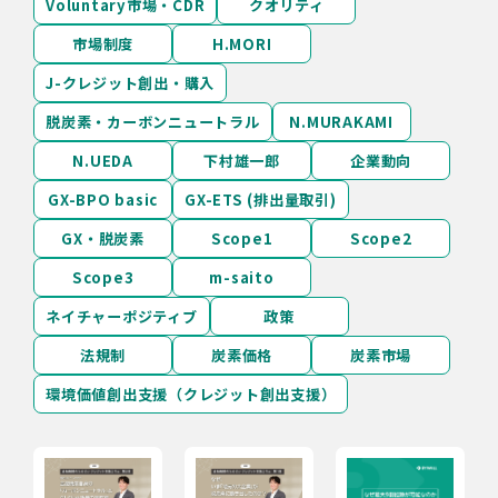
Voluntary市場・CDR
クオリティ
市場制度
H.MORI
J-クレジット創出・購入
脱炭素・カーボンニュートラル
N.MURAKAMI
N.UEDA
下村雄一郎
企業動向
GX-BPO basic
GX-ETS (排出量取引)
GX・脱炭素
Scope1
Scope2
Scope3
m-saito
ネイチャーポジティブ
政策
法規制
炭素価格
炭素市場
環境価値創出支援（クレジット創出支援）