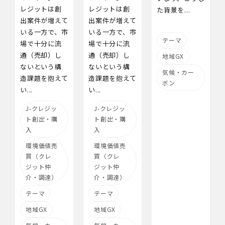
レジットは創
レジットは創
た背景を...
出案件が増えて
出案件が増えて
いる一方で、市
いる一方で、市
テーマ
場で十分に流
場で十分に流
通（売却）し
通（売却）し
地域GX
ないという構
ないという構
気候・カー
造課題を抱えて
造課題を抱えて
ボン
い...
い...
J-クレジッ
J-クレジッ
ト創出・購
ト創出・購
入
入
環境価値売
環境価値売
買（クレ
買（クレ
ジット仲
ジット仲
介・調達）
介・調達）
テーマ
テーマ
地域GX
地域GX