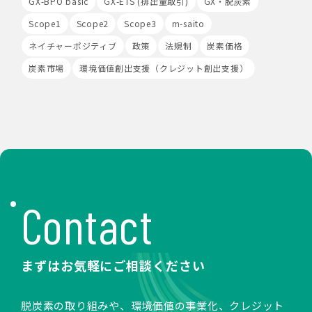
GX-BPO basic
GX-ETS (排出量取引)
GX・脱炭素
の収集を行うことがあります。また、広告の効果測定のた
め、第三者の運営するツールから当社サイトを訪れる前に
Scope1
Scope2
Scope3
m-saito
クリックされている広告の情報(クリック日や広告掲載サ
ネイチャーポジティブ
政策
法規制
炭素価格
イト等)を取得し、ご提供いただいた個人情報と照合する
場合があります。
炭素市場
環境価値創出支援（クレジット創出支援）
Cookieの使用は任意ですが、受け入れを拒否した場合
は、当社サービス等のご利用ができない場合があります。
このほか当社では、広告・マーケティング活動のため、第
三者配信事業者が提供するサービスを利用することがあり
ます。
8.Google Analyticsの利用
当社は、サービス向上のためにGoogle LLC（以下
「Google社」といいます。）の提供するGoogle
Analyticsを利用することがあります。Google
Contact
Analyticsを利用しますと、Google社又は当社の設定す
るCookieをもとにして、Google社が利用者様によるサ
イト訪問履歴を収集、記録、分析します。当社は、
Google社からその分析結果を受け取り、利用者様の利用
まずはお気軽にご相談ください
状況等を把握します。Google Analyticsにより収集、記
録、分析された利用者様の情報には、特定の個人を識別す
る情報は一切含まれません。また、それらの情報は、
脱炭素の取り組みや、環境価値の事業化、クレジット
Google社により同社のプライバシーポリシーに基づいて