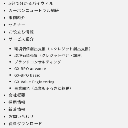
5分で分かるバイウィル
もし、ご希望の全部又は一部に応じられない場合はその理
由をご説明いたします。
カーボンニュートラル総研
また、当該お申し出によって取得した個人情報は、お申し
事例紹介
出に関する連絡・事務手続に必要な範囲でのみ利用しま
セミナー
す。
お役立ち情報
(1)開示等の求めのお申し出先
サービス紹介
当社は、開示等の依頼を受け、当該依頼が個人情報保護法
環境価値創出支援（J-クレジット創出支援）
に定める要件を満たす場合には、当社の定める手続に従っ
て速やかに対応します。
環境価値売買（クレジット仲介・調達）
開示等のお求めについては、以下のお問い合わせ窓口まで
ブランドコンサルティング
お申し出ください。
GX-BPO advance
(2)開示等の求めに関するお手続
GX-BPO basic
お申し出受付け後、当社「保有個人情報に関する開示等の
GX-Value Engineering
請求書」を送付いたします。 ご記入いただいた「請求
事業開発（企業版ふるさと納税）
書」と「本人確認書類のコピー」、代理人によるお求めの
会社概要
場合は「代理人であることを確認する書類」を送付してく
ださい。また、各資料に含まれる本籍地情報は都道府県ま
採用情報
でとし、それ以降の情報は黒塗り等の処理をしてくださ
新着情報
い。
お問い合わせ
・ 本人確認書類の写し（運転免許証、パスポート、健康
資料ダウンロード
保険証、住民票、年金手帳等）