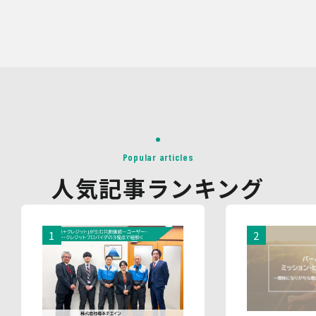
ができないことがあります。
なお、当社との通話及びWebミーティングの内容は、ご要
望・お問い合わせ内容・ご意見等の正確な把握、今後の
サービス向上等のために、録音・録画させていただく場合
があります。
対象情報
・お問い合わせ時に取得する個人情報
利用目的
・各種お問い合わせに対応するため
Popular articles
・お問い合わせ対応の品質向上及びお問い合わせ内容等の
人気記事ランキング
正確な把握のため
・取得した情報を解析又は分析して、当社サービス「環境
価値創出支援」「環境価値売買」「脱炭素コンサルティン
グ」「ブランドコンサルティング」の改善・開発を行うた
め
・統計資料の作成のため
4.第三者への提供
当社は、イベントやセミナーにて取得した個人情報につ
き、以下の内容に従って第三者提供を行うことがありま