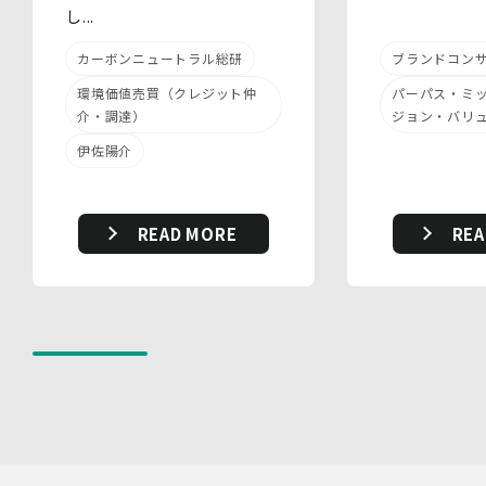
し...
6.安全管理措置
当社は、個人情報保護法、個人情報保護方針及び本方針に
ブランドコン
カーボンニュートラル総研
従って、個人データ（個人情報保護法第16条第３項により
定義された「個人データ」をいい、以下同様とします。）
パーパス・ミ
環境価値売買（クレジット仲
を適切に取り扱い、正確かつ最新のものとするよう適切な
ジョン・バリ
介・調達）
処置を講じます。
伊佐陽介
また、個人データの漏えい、滅失又は毀損の防止その他の
個人データの保護のため、個人データを適切かつ安全に管
理します。
REA
READ MORE
当社は、個人情報を適切に取り扱うため、以下の安全管理
措置を実施します。
(1)組織的安全管理措置
・ 個人データの取扱いに関する責任者を定め、報告連絡
体制や取扱方法を管理しています。
・ 個人情報の取扱状況について定期的な点検及び監査を
実施しています。
(2)人的安全管理措置
・ 個人データの取扱いに関する留意事項について、従業
員に定期的な研修を実施しています。
・ 個人データについての秘密保持に関する事項を就業規
則に規定しています。