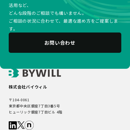
活用など、
管理されます。
どんな段階のご相談でも構いません。
9.第三者配信事業者の広告配信について
ご相談の状況に合わせて、最適な進め方をご提案しま
Google、Meta（Facebook）、X（Twitter）を含む第
す。
三者配信事業者（以下「第三者配信事業者」といいま
す。）により、インターネット上のさまざまなサイトに当
社の広告が掲載されています。
お問い合わせ
第三者配信事業者は、Cookie等の識別情報を使用して、
当社のウェブサイトへの訪問・行動履歴情報に基づいて広
告を配信します。また、当社が保有する個人情報と第三者
配信事業者が保有する個人情報について、本人が特定され
ないデータに不可逆変換した上で第三者配信事業者におい
て照合を行い、その結果に基づいて広告を配信することが
あります。第三者配信事業者が、これらの情報を広告配信
株式会社バイウィル
以外の目的で利用することはありません。
10.保有個人データの開示等
〒104-0061
当社の保有個人データについて、利用目的の通知・開示・
東京都中央区銀座7丁目3番5号
内容の訂正・追加又は削除・利用の停止・消去、第三者へ
ヒューリック銀座7丁目ビル 4階
の提供の停止及び第三者提供記録の開示（以下「開示等」
といいます。）をご希望の場合は、本人又はその代理人か
らのお申し出であることを確認した上で対応いたします。