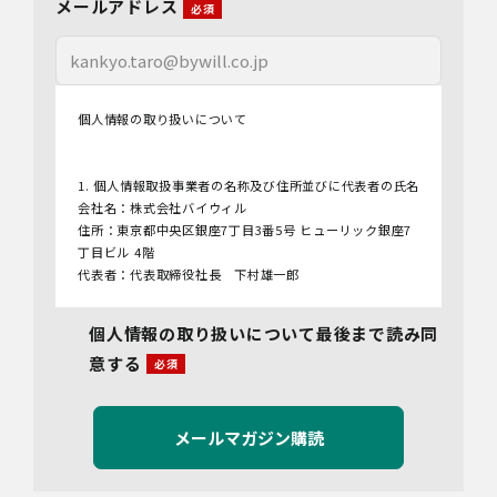
メールアドレス
個人情報の取り扱いについて
1. 個人情報取扱事業者の名称及び住所並びに代表者の氏名
会社名：株式会社バイウィル
住所：東京都中央区銀座7丁目3番5号 ヒューリック銀座7
丁目ビル 4階
代表者：代表取締役社長 下村雄一郎
2.個人情報保護管理者
個人情報の取り扱いについて最後まで読み同
管理者名：管理部長
意する
連絡先：info@bywill.co.jp
3.利用目的
当社で取り扱う個人情報（個人情報保護法第2条第1項によ
り定義された「個人情報」をいい、以下同様とします。）
の利用目的は以下のとおりです。個人情報の提供は任意で
すが、必要な情報をご提供いただけない場合、適切な対応