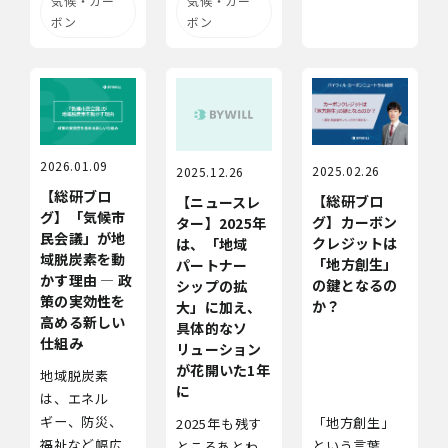
気候・カー
気候・カー
ボン
ボン
2026.01.09
2025.02.26
2025.12.26
【総研ブロ
【総研ブロ
【ニュースレ
グ】「気候市
グ】カーボン
ター】2025年
民会議」が地
クレジットは
は、「地域
域脱炭素を動
「地方創生」
パートナー
かす理由 ― 政
の鍵となるの
シップの拡
策の実効性を
か？
大」に加え、
高める新しい
具体的なソ
仕組み
リューション
が花開いた1年
地域脱炭素
に
は、エネル
ギー、防災、
「地方創生」
2025年も残す
福祉など幅広
という言葉
ところあとわ