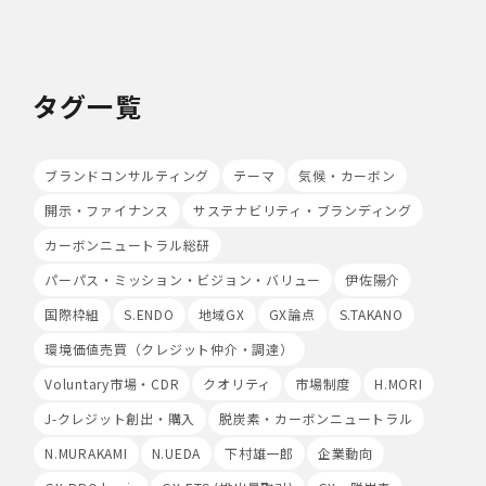
(3)物理的安全管理措置
・個人データを取扱う区域において、従業員の入退室管理
及び持ち込む機器等の制限を行うとともに、権限を有しな
い者による個人データの閲覧を防止する措置を講じていま
タグ一覧
す。
・個人データを取り扱う機器、電子媒体及び書類等の盗難
又は紛失等を防止するための措置を講じています。
・事務所内外の移動を含め、個人情報を取り扱う機器、電
ブランドコンサルティング
テーマ
気候・カーボン
子媒体及び書類等を持ち運ぶ場合、容易に個人情報が判明
開示・ファイナンス
サステナビリティ・ブランディング
しないよう措置を実施いたします。
(4)技術的安全管理措置
カーボンニュートラル総研
・アクセス制御を実施して、担当者及び取扱う個人情報
データベース等の範囲を限定しています。
パーパス・ミッション・ビジョン・バリュー
伊佐陽介
・個人データを取り扱う情報システムについて、外部から
国際枠組
S.ENDO
地域GX
GX論点
S.TAKANO
の不正アクセス又は不正ソフトウェアから保護する仕組み
を導入しています。
環境価値売買（クレジット仲介・調達）
Voluntary市場・CDR
クオリティ
市場制度
H.MORI
7.本人が容易に認識できない方法による個人情報の取り扱
い
J-クレジット創出・購入
脱炭素・カーボンニュートラル
当社は、最適なサービスの提供と利便性の向上を目的とし
て、Cookieの使用並びに利用者様のIPアドレス、アクセ
N.MURAKAMI
N.UEDA
下村雄一郎
企業動向
ス回数、ご利用ブラウザ及びOSその他利用端末等の情報