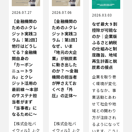
2026.07.27
2026.07.06
2026.03.03
【金融機関の
【金融機関の
なぜ最大 9 割
ためのJ-クレ
ためのJ-クレ
控除が可能な
ジット実践コ
ジット実践コ
のか｜企業版
ラム：第2回】
ラム：第1回】
ふるさと納税
他行はどうし
なぜ、いま
の仕組みと制
てる？金融機
「地元の大企
度趣旨、地域
関自身の
業」が脱炭素
再生計画と脱
「カーボン
に動き出した
炭素の接点
ニュートラ
のか？ 〜金融
企業を取り巻
ル」とクレ
機関の担当者
ジット活用の
が押さえてお
く環境が変化
最前線 〜本部
くべき「外
するなか、事
のサステナ担
圧」の正体〜
業活動とあわ
当者がまず
せて社会や地
「当事者」に
域との関わり
なるために〜
方が注目され
【株式会社バ
【株式会社バ
るようになって
イウィル】J-ク
イウィル】J-ク
います。こうし