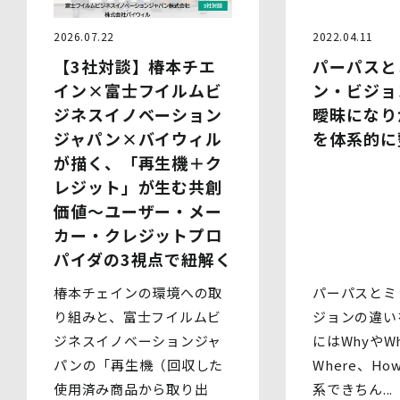
す。なお、本人の同意がある場合及び法令の定めによる場
合を除いて、以下の内容以外で当社が取り扱う個人情報を
2022.04.11
2026.07.22
第三者に提供することはありません。
パーパスと
【3社対談】椿本チエ
(1)提供先
イベント・セミナーの共催事業者
ン・ビジョ
イン×富士フイルムビ
(2)提供される個人情報の内容
曖昧になり
ジネスイノベーション
会社名・所属団体等の名称、所属名、役職名等の肩書、氏
を体系的に
ジャパン×バイウィル
名、住所、電話番号、メールアドレス、その他イベント・
セミナーを通じて取得した情報
が描く、「再生機＋ク
(3)第三者提供の方法
レジット」が生む共創
電話、FAX、電子メール、郵送などの一般的な方法
(4)その他
価値～ユーザー・メー
上記の内容によらない個人情報の第三者提供を行う場合に
カー・クレジットプロ
は、あらかじめ本人に対し個別具体的な内容を提示して同
パイダの3視点で紐解く
意を得ます。
パーパスとミ
椿本チェインの環境への取
5.委託
当社は、上記利用目的の達成に必要な範囲内において、個
ジョンの違い
り組みと、富士フイルムビ
人情報の取扱いの全部又は一部を委託する場合がありま
にはWhyやWh
ジネスイノベーションジャ
す。個人情報の取扱いを外部に委託する際は、十分な情報
Where、H
パンの「再生機（回収した
管理水準を確保している委託先を選定するとともに、当該
委託先には必要かつ適切な監督を行います。
系できちん...
使用済み商品から取り出