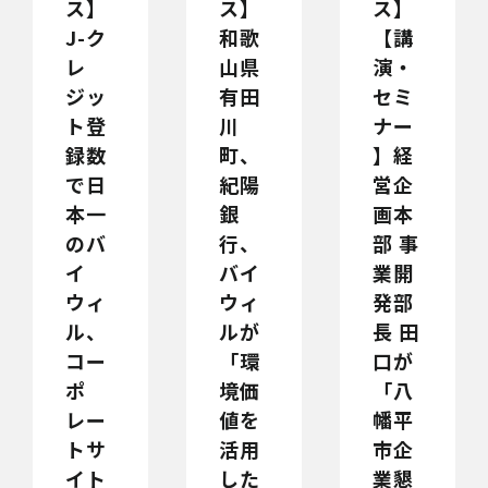
ス】
ス】
ス】
J-ク
和歌
【講
レ
山県
演・
ジッ
有田
セミ
ト登
川
ナー
録数
町、
】経
で日
紀陽
営企
本一
銀
画本
のバ
行、
部 事
イ
バイ
業開
ウィ
ウィ
発部
ル、
ルが
長 田
コー
「環
口が
ポ
境価
「八
レー
値を
幡平
トサ
活用
市企
イト
した
業懇