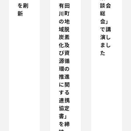
を刷
有田
談会
新
川町
総
の地
会」
域脱
で講
炭素
演し
化及
まし
び資
た
源循
環の
推進
に関
する
連携
協定
書」
を締