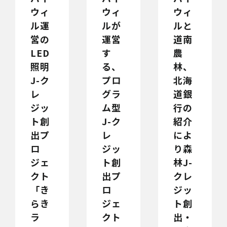
ウィ
ウィ
ウィ
ル運
ルが
ルと
営の
運営
道南
LED
す
農
照明
る、
林、
J-ク
プロ
北海
レ
グラ
道銀
ジッ
ム型
行の
ト創
J-ク
紹介
出プ
レ
によ
ロ
ジッ
り森
ジェ
ト創
林J-
クト
出プ
クレ
「き
ロ
ジッ
らき
ジェ
ト創
ラ
クト
出・