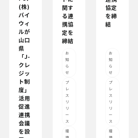
(株)
関す
協定
バイ
る連
を締
ウィ
携協
結
ルが
定を
山口
締結
県
お
お
「J-
知
知
クレ
ら
ら
ジッ
せ
せ
ト制
プ
プ
度」
レ
レ
ス
ス
活用
リ
リ
促進
リ
リ
連携
ー
ー
ス
ス
会議
を設
環
環
境
境