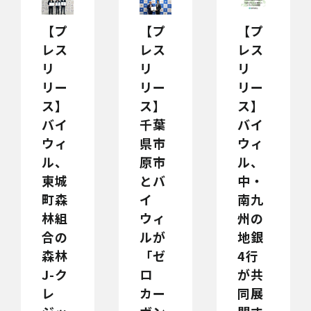
【プ
【プ
【プ
レス
レス
レス
リ
リ
リ
リー
リー
リー
ス】
ス】
ス】
千葉
バイ
バイ
県市
ウィ
ウィ
原市
ル、
ル、
とバ
中・
東城
イ
南九
町森
ウィ
州の
林組
ルが
地銀
合の
「ゼ
4行
森林
ロ
が共
J-ク
カー
同展
レ