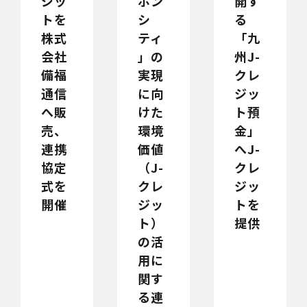
ボン
開す
ジッ
シ
る
トを
ティ
「九
株式
」の
州J-
会社
実現
クレ
備福
に向
ジッ
通信
けた
ト預
へ販
環境
金」
売、
価値
へJ-
連携
（J-
クレ
協定
クレ
ジッ
式を
ジッ
トを
開催
ト）
提供
の活
用に
関す
る連