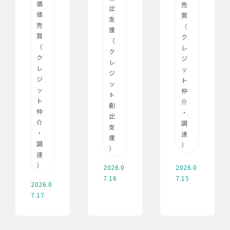
価
売
出
値
買
支
売
（
援
買
ク
（
（
レ
ク
ク
ジ
レ
レ
ッ
ジ
ジ
ト
ッ
ッ
仲
ト
ト
介
創
仲
・
出
介
調
支
・
達
援
調
）
）
達
）
2026.0
2026.0
7.16
7.15
2026.0
7.17