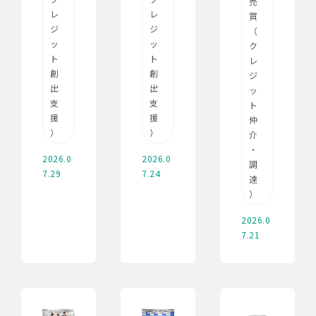
売
レ
レ
買
ジ
ジ
（
ッ
ッ
ク
ト
ト
レ
創
創
ジ
出
出
ッ
支
支
ト
援
援
仲
）
）
介
・
2026.0
2026.0
調
7.29
7.24
達
）
2026.0
7.21