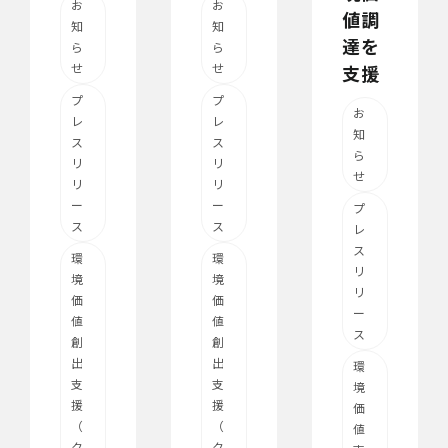
お
お
値調
知
知
達を
ら
ら
せ
せ
支援
プ
プ
お
レ
レ
知
ス
ス
ら
リ
リ
せ
リ
リ
ー
ー
プ
ス
ス
レ
ス
環
環
リ
境
境
リ
価
価
ー
値
値
ス
創
創
出
出
環
支
支
境
援
援
価
（
（
値
ク
ク