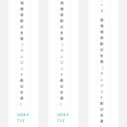
境
境
ー
価
価
ス
値
値
環
創
創
境
出
出
価
支
支
値
援
援
創
（
（
出
ク
ク
支
レ
レ
援
ジ
ジ
（
ッ
ッ
ク
ト
ト
レ
創
創
ジ
出
出
ッ
支
支
ト
援
援
創
）
）
出
2026.0
2026.0
支
7.13
7.13
援
）