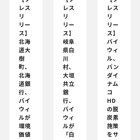
レス
レス
レス
リ
リ
リ
リー
リー
リー
ス】
ス】
ス】
北海
岐阜
バイ
道大
県白
ウィ
樹
川
ル、
町、
村、
バン
北海
大垣
ダイ
道銀
共立
ナム
行、
銀
コ
バイ
行、
HD
ウィ
バイ
の脱
ルが
ウィ
炭素
環境
ルが
施策
価値
「白
をサ