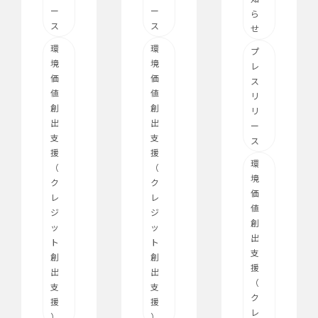
ー
ー
ら
ス
ス
せ
環
環
プ
境
境
レ
価
価
ス
値
値
リ
創
創
リ
出
出
ー
支
支
ス
援
援
環
（
（
境
ク
ク
価
レ
レ
値
ジ
ジ
創
ッ
ッ
出
ト
ト
支
創
創
援
出
出
（
支
支
ク
援
援
レ
）
）