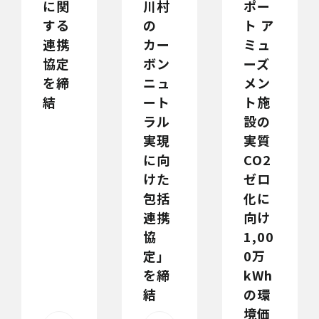
に関
川村
ポー
する
の
ト ア
連携
カー
ミュ
協定
ボン
ーズ
を締
ニュ
メン
結
ート
ト施
ラル
設の
実現
実質
に向
CO2
けた
ゼロ
包括
化に
連携
向け
協
1,00
定」
0万
を締
kWh
結
の環
境価