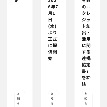
定
202
有林
6年7
のJ-
月1
クレ
日
ジッ
(水)
ト創
より
出・
正式
活用
に提
に関
供開
する
始
連携
協定
書」
を締
結
お
お
お
知
知
知
ら
ら
ら