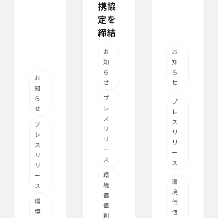
携協
定を
締結
お
お
知
知
ら
ら
お
せ
せ
知
プ
ら
プ
レ
せ
レ
ス
ス
プ
リ
リ
レ
リ
リ
ス
ー
ー
リ
ス
ス
リ
環
ー
環
境
ス
境
価
環
価
値
境
値
創