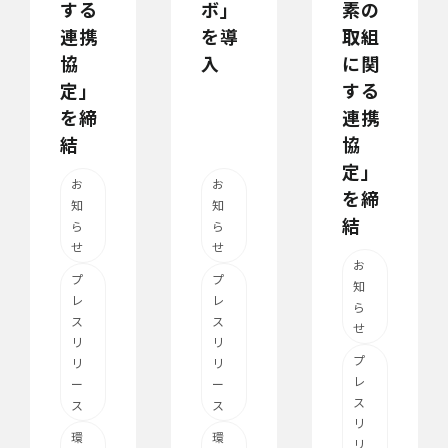
する
ボ」
素の
連携
を導
取組
協
入
に関
定」
する
を締
連携
結
協
定」
お
お
を締
知
知
結
ら
ら
せ
せ
お
プ
プ
知
レ
レ
ら
ス
ス
せ
リ
リ
プ
リ
リ
レ
ー
ー
ス
ス
ス
リ
環
環
リ