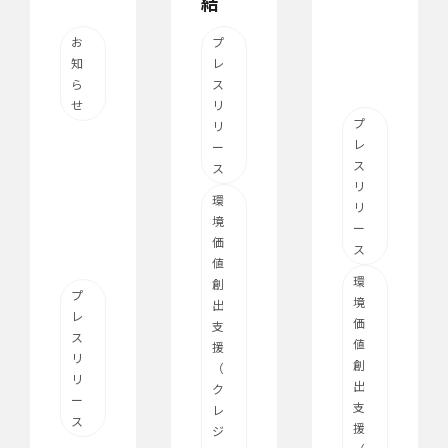
結
お
プ
知
レ
ら
ス
せ
リ
プ
リ
レ
ー
ス
ス
リ
環
リ
境
ー
価
ス
値
環
創
プ
境
出
レ
価
支
ス
値
援
リ
創
（
リ
出
ク
ー
支
レ
ス
援
ジ