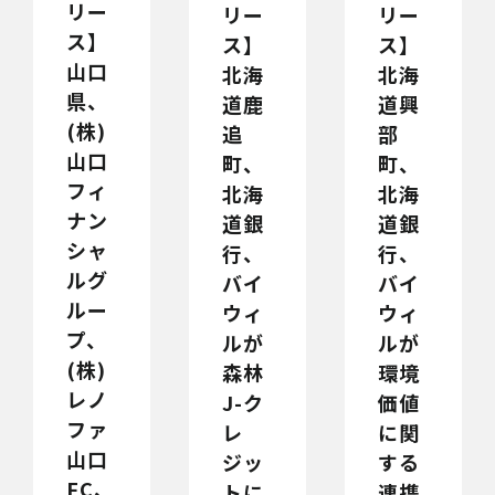
リー
リー
リー
ス】
ス】
ス】
山口
北海
北海
県、
道鹿
道興
(株)
追
部
山口
町、
町、
フィ
北海
北海
ナン
道銀
道銀
シャ
行、
行、
ルグ
バイ
バイ
ルー
ウィ
ウィ
プ、
ルが
ルが
(株)
森林
環境
レノ
J-ク
価値
ファ
レ
に関
山口
ジッ
する
FC、
トに
連携