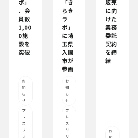
ボ」
「き
販売
、会
らき
に向
員数
ラ
けた
1,00
ボ」
業務
0施
に埼
委託
設を
玉県
契約
突破
入間
を締
市が
結
参画
お
お
知
知
ら
ら
せ
せ
プ
プ
レ
レ
ス
ス
リ
リ
お
リ
リ
知