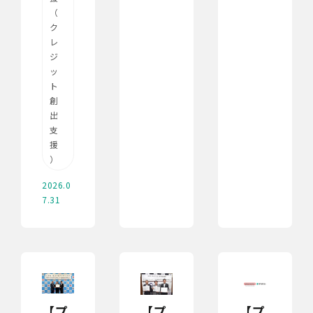
（
ク
レ
ジ
ッ
ト
創
出
支
援
）
2026.0
7.31
【プ
【プ
【プ