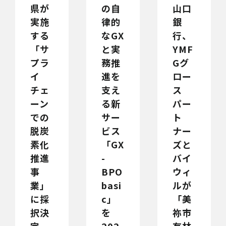
県が
の自
山口
実施
律的
銀
する
なGX
行、
「サ
と実
YMF
プラ
務推
Gグ
イ
進を
ロー
チェ
支え
ス
ーン
る新
パー
での
サー
ト
脱炭
ビス
ナー
素化
「GX
ズと
推進
-
バイ
事
BPO
ウィ
業」
basi
ルが
に採
c」
「美
択決
を
祢市