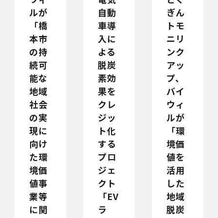
ルが
自動
ぎん
「橋
車導
トモ
本市
入に
ニリ
の持
よる
ンク
続可
脱炭
アッ
能な
素効
プ、
地域
果を
バイ
社会
クレ
ウィ
の実
ジッ
ルが
現に
ト化
「環
向け
する
境価
た環
プロ
値を
境価
ジェ
活用
値事
クト
した
業等
「EV
地域
に関
ラ
脱炭