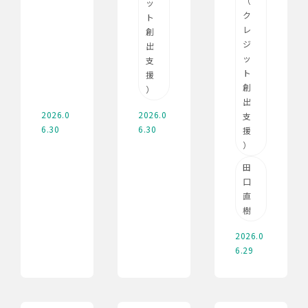
（
ッ
ク
ト
レ
創
ジ
出
ッ
支
ト
援
創
）
出
2026.0
2026.0
支
6.30
6.30
援
）
田
口
直
樹
2026.0
6.29