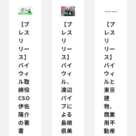
【プ
【プ
【プ
レス
レス
レス
リ
リ
リ
リー
リー
リー
ス】
ス】
ス】
バイ
バイ
バイ
ウィ
ウィ
ウィ
ル取
ル、
ルと
締役
渡辺
東京
CSO
パイ
建
伊佐
プに
物、
陽介
よる
商業
の著
島根
用不
書
県美
動産