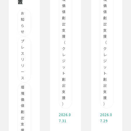
置
価
価
値
値
お
創
創
知
出
出
ら
支
支
せ
援
援
プ
（
（
レ
ク
ク
ス
レ
レ
リ
ジ
ジ
リ
ッ
ッ
ー
ト
ト
ス
創
創
出
出
環
支
支
境
援
援
価
）
）
値
創
2026.0
2026.0
出
7.31
7.29
支
援