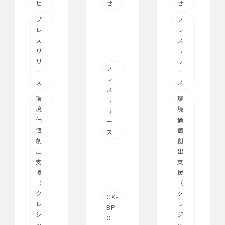
せ
せ
せ
プ
プ
レ
レ
ス
ス
リ
リ
リ
リ
プ
ー
ー
レ
ス
ス
ス
環
環
リ
境
境
リ
価
価
ー
値
値
ス
創
創
出
出
支
支
援
援
（
（
ク
ク
GX-
レ
レ
BP
ジ
ジ
O
ッ
ッ