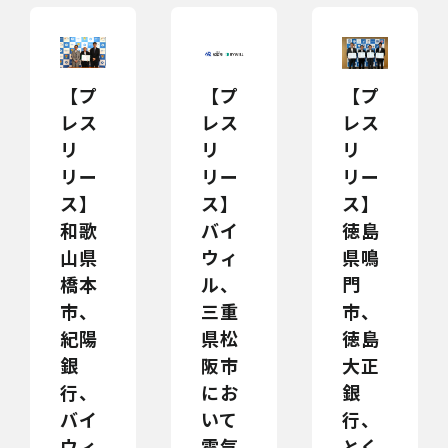
【プ
【プ
【プ
レス
レス
レス
リ
リ
リ
リー
リー
リー
ス】
ス】
ス】
和歌
バイ
徳島
山県
ウィ
県鳴
橋本
ル、
門
市、
三重
市、
紀陽
県松
徳島
銀
阪市
大正
行、
にお
銀
バイ
いて
行、
ウィ
電気
とく